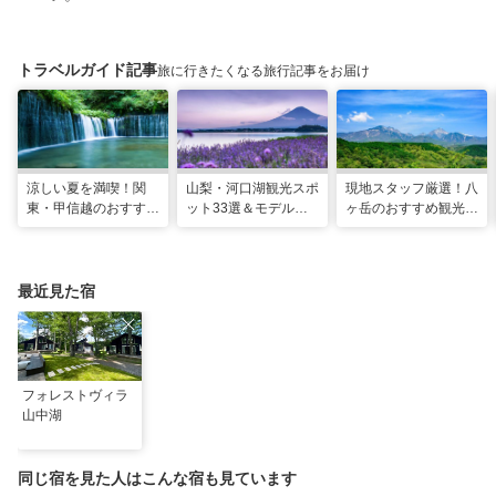
トラベルガイド記事
旅に行きたくなる旅行記事をお届け
涼しい夏を満喫！関
山梨・河口湖観光スポ
現地スタッフ厳選！八
東・甲信越のおすすめ
ット33選＆モデルコ
ヶ岳のおすすめ観光ス
避暑地14選
ース！絶景や温泉も
ポット18選
最近見た宿
フォレストヴィラ
山中湖
同じ宿を見た人はこんな宿も見ています