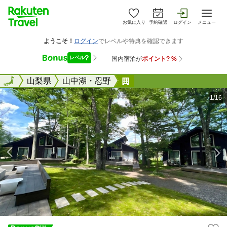
お気に入り
予約確認
ログイン
メニュー
全国
全国
山梨県
山中湖・忍野
フォレストヴィラ山中湖
1/16