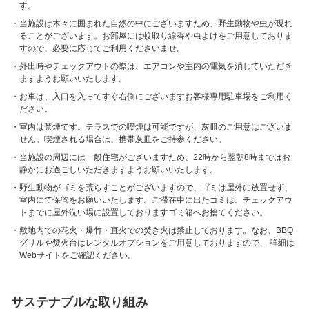
す。
当施設は木々に囲まれた自然の中にございますため、野生動物や虫が現れ
ることがございます。お部屋には蚊取り線香や虫よけをご用意しておりま
すので、必要に応じてご利用くださいませ。
外出時やチェックアウトの際は、エアコンや室内の電気を消していただき
ますようお願いいたします。
お車は、入口を入ってすぐ右側にございますお客様専用駐車場をご利用く
ださい。
室内は禁煙です。テラスでの喫煙は可能ですが、灰皿のご用意はございま
せん。喫煙される場合は、携帯灰皿をご持参ください。
当施設の周辺には一般住宅がございますため、22時から翌朝8時まではお
静かにお過ごしいただきますようお願いいたします。
野生動物がゴミを荒らすことがございますので、ゴミは屋外に放置せず、
室内にて保管をお願いいたします。ご滞在中に出たゴミは、チェックアウ
トまでに屋外洗い場に設置しておりますゴミ箱へお捨てください。
敷地内での花火・爆竹・直火での焚き火は禁止しております。なお、BBQ
グリルや焚火台はレンタルオプションをご用意しておりますので、 詳細は
Webサイトをご確認ください。
サステナブルな取り組み