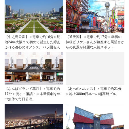
【中之島公園】＜電車で約16分＞明
【通天閣】＜電車で約17分＞幸福の
治24年大阪市で初めて誕生した緑あ
神様ビリケンさんが鎮座する展望台か
ふれる都心のオアシス。バラ園も人
らの夜景が綺麗な人気スポット
【なんばグランド花月】＜電車で約
【あべのハルカス】＜電車で約21分
17分＞漫才・落語・吉本新喜劇を年
＞地上300m日本一の超高層ビル。
中無休で毎日公演。