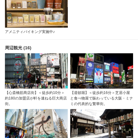
アメニティバイキング実施中♪
周辺観光 (16)
【心斎橋筋商店街】＜徒歩約10分＞
【道頓堀】＜徒歩約16分＞芝居小屋
約180の加盟店が軒を連ねる巨大商店
と食べ物屋で賑わっている大阪・ミナ
街。
ミの代表的な繁華街。