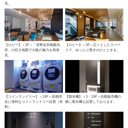
見。
【ロビー】＜3F＞「浪華名所御案内
【ロビー】＜3F＞広々としたスペー
所」の巨大地図で大阪の魅力を再発
スで、ゆったり寛ぎのひとときを。
見。
【コインランドリー】＜19F＞長期滞
【製氷機】＜3・19F＞自動販売機の
在に便利なコインランドリー設置（有
横に製氷機も設置しております。
料）