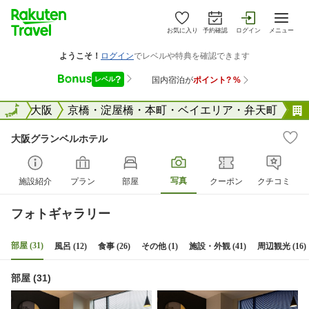
お気に入り
予約確認
ログイン
メニュー
阪府
全国
大阪
京橋・淀屋橋・本町・ベイエリア・弁天町
大阪グランベルホテル
写真
施設紹介
プラン
部屋
クーポン
クチコミ
フォトギャラリー
部屋 (31)
風呂 (12)
食事 (26)
その他 (1)
施設・外観 (41)
周辺観光 (16)
部屋 (31)