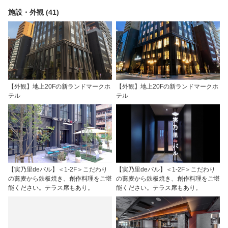
施設・外観 (41)
【外観】地上20Fの新ランドマークホ
【外観】地上20Fの新ランドマークホ
テル
テル
【実乃里deバル】＜1-2F＞こだわり
【実乃里deバル】＜1-2F＞こだわり
の蕎麦から鉄板焼き、創作料理をご堪
の蕎麦から鉄板焼き、創作料理をご堪
能ください。テラス席もあり。
能ください。テラス席もあり。