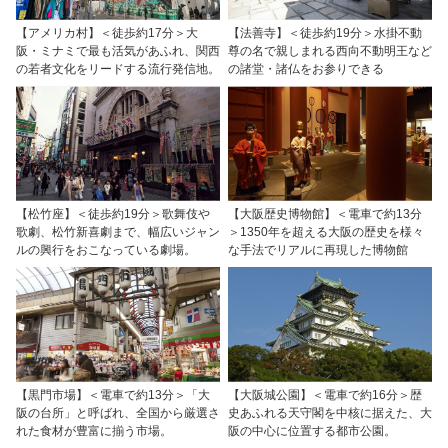
【アメリカ村】＜徒歩約17分＞大
【法善寺】＜徒歩約19分＞水掛不動
阪・ミナミで最も活気があふれ、関西
尊の名で親しまれる西向不動明王など
の若者文化をリードする流行発信地。
の諸堂・諸仏をお参りできる
【松竹座】＜徒歩約19分＞歌舞伎や
【大阪歴史博物館】＜電車で約13分
歌劇、松竹新喜劇まで、幅広いジャン
＞1350年を超える大阪の歴史を様々
ルの興行をおこなっている劇場。
な手法でリアルに再現した博物館
【黒門市場】＜電車で約13分＞「大
【大阪城公園】＜電車で約16分＞歴
阪の台所」と呼ばれ、全国から厳選さ
史あふれる天守閣を中核に据えた、大
れた食材が豊富に揃う市場。
阪の中心に位置する都市公園。