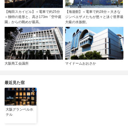
【梅田スカイビル】＜電車で約25分
【海遊館】＜電車で約28分＞大きな
＞独特の造形と、高さ173m「空中庭
ジンベエザメたちが悠々と泳ぐ世界最
園」からの眺めが最高。
大級の水族館。
大阪商工会議所
マイドームおおさか
最近見た宿
大阪グランベルホ
テル