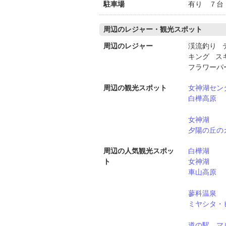
駐車場
有り ７台
周辺のレジャー・観光スポット
周辺のレジャー
渓流釣り 
キング ス
フラワーパ
周辺の観光スポット
女神湖セン
白樺高原
女神湖
夕陽の丘の
周辺の人気観光スポッ
白樺湖
ト
女神湖
車山高原
蓼科温泉
ミヤシタ・
道の駅 マ