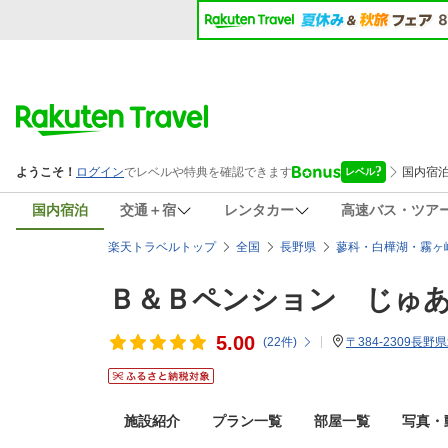
国内宿泊
交通＋宿
レンタカー
高速バス・ツア
楽天トラベルトップ
全国
長野県
蓼科・白樺湖・霧ヶ
Ｂ＆Ｂペンション じゅ
5.00
(
22
件)
〒384-2309長
施設紹介
プラン一覧
部屋一覧
写真・動