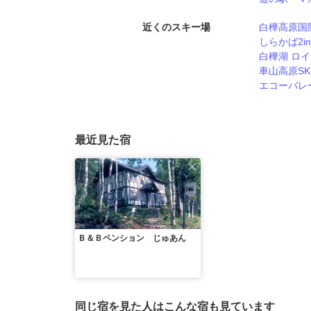
近くのスキー場
白樺高原国
しらかば2i
白樺湖 ロ
車山高原SK
エコーバレ
最近見た宿
Ｂ＆Ｂペンション じゅあん
同じ宿を見た人はこんな宿も見ています