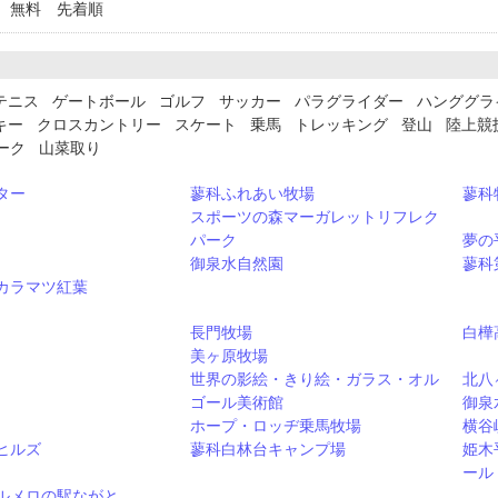
 無料 先着順
テニス ゲートボール ゴルフ サッカー パラグライダー ハンググラ
キー クロスカントリー スケート 乗馬 トレッキング 登山 陸上競
ーク 山菜取り
ター
蓼科ふれあい牧場
蓼科
スポーツの森マーガレットリフレク
パーク
夢の
御泉水自然園
蓼科
カラマツ紅葉
長門牧場
白樺
美ヶ原牧場
世界の影絵・きり絵・ガラス・オル
北八
ゴール美術館
御泉
ホープ・ロッヂ乗馬牧場
横谷
ヒルズ
蓼科白林台キャンプ場
姫木
ール
ルメロの駅ながと