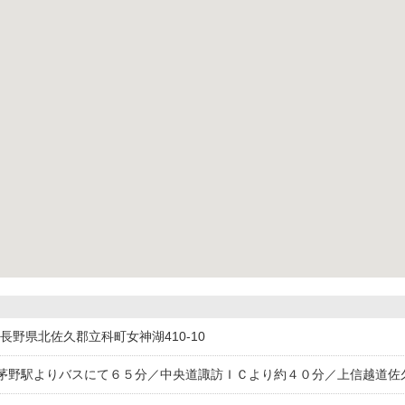
309長野県北佐久郡立科町女神湖410-10
茅野駅よりバスにて６５分／中央道諏訪ＩＣより約４０分／上信越道佐