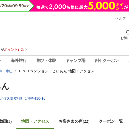
ヘルプ
お気
ー
海外旅行
遊び・体験
キャンプ場
割引クーポン
Ｂ＆Ｂペンション じゅあん 地図・アクセス
峰・車山
あん
野県北佐久郡立科町女神湖410-10
画(3)
地図・アクセス
お客さまの声(
22
)
クーポン一覧