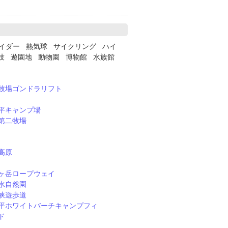
イダー 熱気球 サイクリング ハイ
技 遊園地 動物園 博物館 水族館
牧場ゴンドラリフト
平キャンプ場
第二牧場
高原
ヶ岳ロープウェイ
水自然園
峡遊歩道
平ホワイトバーチキャンプフィ
ド