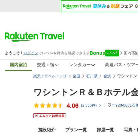
国内宿泊
交通＋宿
レンタカー
高速バス・ツア
ワシントン
楽天トラベルトップ
全国
石川県
金沢
ワシントンＲ＆Ｂホテル
4.06
(
2,536
件)
〒920-0031
施設紹介
プラン一覧
部屋一覧
写真・動