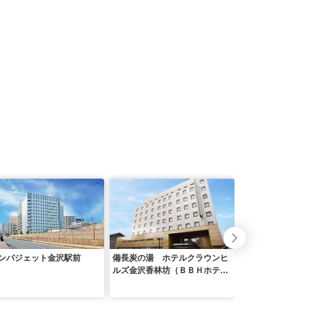
ンバジェット金沢駅前
備長炭の湯 ホテルクラウンヒ
アパホテル〈金沢
ルズ金沢香林坊（ＢＢＨホテル
グループ）