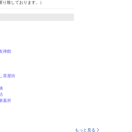
断り致しております。）
友禅館
し茶屋街
橋
坊
家墓所
もっと見る