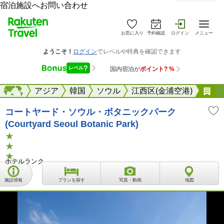
宿泊施設へお問い合わせ
お気に入り
予約確認
ログイン
メニュー
海外
海外
アジア
韓国
ソウル
江西区(金浦空港)
コ
コートヤード・ソウル・ボタニックパーク
(Courtyard Seoul Botanic Park)
ホテルランク
施設情報
プランを探す
写真・動画
地図