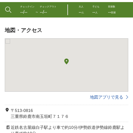
チェックイン
チェックアウト
大人
子ども
部屋数
--/--
--/--
--
--
--
〜
人
人
部屋
地図・アクセス
地図アプリで見る
〒513-0816
三重県鈴鹿市南玉垣町７１７６
近鉄名古屋線白子駅より車で約10分/伊勢鉄道伊勢線鈴鹿駅よ