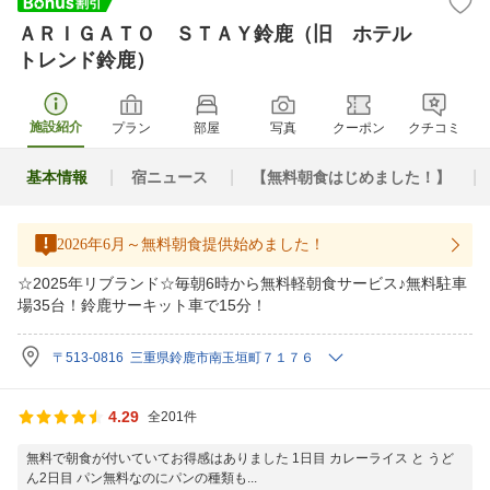
ＡＲＩＧＡＴＯ ＳＴＡＹ鈴鹿（旧 ホテル
トレンド鈴鹿）
施設紹介
プラン
部屋
写真
クーポン
クチコミ
基本情報
宿ニュース
【無料朝食はじめました！】
2026年6月～無料朝食提供始めました！
☆2025年リブランド☆毎朝6時から無料軽朝食サービス♪無料駐車
場35台！鈴鹿サーキット車で15分！
〒513-0816 三重県鈴鹿市南玉垣町７１７６
4.29
全201件
無料で朝食が付いていてお得感はありました 1日目 カレーライス と うど
ん2日目 パン無料なのにパンの種類も...