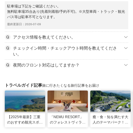
駐車場は下記をご確認ください。
無料駐車場35台あり(先着到着順/予約不可)。※大型車両・トラック・観光
バス等は駐車不可となります。
最終更新日：2026-07-09
アクセス情報を教えてください。
チェックイン時間・チェックアウト時間を教えてくださ
い。
夜間のフロント対応はしてますか？
トラベルガイド記事
旅に行きたくなる旅行記事をお届け
【2025年最新】三重
「NEMU RESORT」
癒・食・知を満たす大
のおすすめ観光スポッ
のフォレストヴィラ
人のテーマパーク！
トと名物グルメ！伊勢
で、わんちゃんと一緒
「VISON」で多彩な