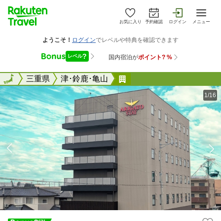
お気に入り
予約確認
ログイン
メニュー
全国
全国
三重県
津･鈴鹿･亀山
ＡＲＩＧＡＴＯ ＳＴＡ
1/16