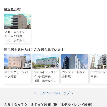
神宮など王道スポット
に過ごす非日常な週末
グルメや 薬草湯を堪
から絶景映えスポット
を
能する
まで
最近見た宿
ＡＲＩＧＡＴＯ
ＳＴＡＹ鈴鹿
（旧 ホテルトレ
ンド鈴鹿）
同じ宿を見た人はこんな宿も見ています
ホテルグリーンパ
ホテルキャッスル
コンフォートホテ
アパホテル
ーク鈴鹿
イン鈴鹿中央
ル鈴鹿
中央〉
（旧 ホテルキャ
ッスルイン玉垣）
このページのトップへ
ＡＲＩＧＡＴＯ ＳＴＡＹ鈴鹿（旧 ホテルトレンド鈴鹿）