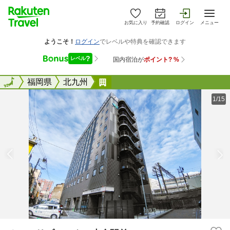
お気に入り
予約確認
ログイン
メニュー
全国
全国
福岡県
北九州
ホテルリブマックス小倉駅前
1/15