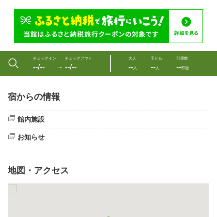
チェックイン
チェックアウト
大人
子ども
部屋数
--/--
--/--
--
--
--
〜
人
人
部屋
宿からの情報
館内施設
お知らせ
地図・アクセス