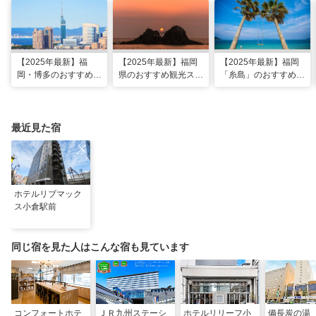
【2025年最新】福
【2025年最新】福岡
【2025年最新】福岡
岡・博多のおすすめ観
県のおすすめ観光スポ
「糸島」のおすすめ観
光スポット26選！太
ット20！人気観光地
光・グルメ・インスタ
宰府・糸島まで網羅
から穴場まで厳選
映えスポット
最近見た宿
ホテルリブマック
ス小倉駅前
同じ宿を見た人はこんな宿も見ています
コンフォートホテ
ＪＲ九州ステーシ
ホテルリリーフ小
備長炭の湯