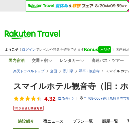
国内宿泊
交通＋宿
レンタカー
高速バス・ツアー
スマイルホテ
楽天トラベルトップ
全国
香川県
琴平・観音寺
スマイルホテル観音寺（旧：ホ
4.32
(
275
件)
〒768-0067香川県観音寺市坂
施設紹介
宿ニュース
プラン一覧
部屋一覧