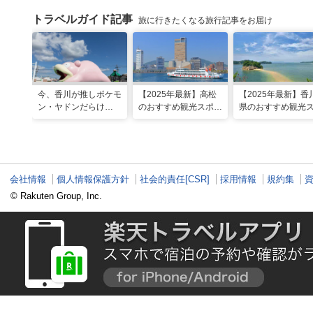
トラベルガイド記事
旅に行きたくなる旅行記事をお届け
今、香川が推しポケモ
【2025年最新】高松
【2025年最新】香
ン・ヤドンだらけ
のおすすめ観光スポッ
県のおすすめ観光
に……⁉ヤドンスポッ
ト22選！定番から穴
ット22選！現地ス
トを巡る香川1日モデ
場、グルメまで網羅
ッフ厳選
ルコース
会社情報
個人情報保護方針
社会的責任[CSR]
採用情報
規約集
© Rakuten Group, Inc.