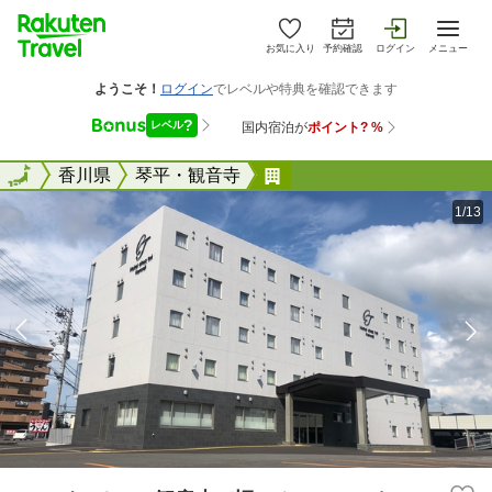
お気に入り
予約確認
ログイン
メニュー
全国
全国
香川県
琴平・観音寺
スマイルホテル観音寺（
1/13