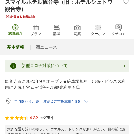
スマイルホテル観音寺（旧：ホテルシェトワ
観音寺）
施設紹介
プラン
部屋
写真
クーポン
クチコミ
基本情報
宿ニュース
新型コロナ対策について
観音寺市に2020年9月オープン★駐車場無料！出張・ビジネス利
用に人気！父母ヶ浜等への観光利用も◎
〒768-0067 香川県観音寺市坂本町4-6-8
4.32
全275件
大きな通り沿いのホテル。ウエルカムドリンクがありがたい。目の前にお