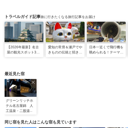
トラベルガイド記事
旅に行きたくなる旅行記事をお届け
【2026年最新】名古
愛知の常滑＆瀬戸でや
日本一近くで飛行機を
屋の観光スポット34
きものの伝統と招き猫
眺められる！テーマパ
選と名物グルメ！家族
の世界へ。歩いて触れ
ークのような中部国際
で楽しめるレジャー施
て楽しむ開運旅
空港セントレア空港！
設や絶景スポットまで
最近見た宿
グリーンリッチホ
テル名古屋錦 人
工温泉・二股湯の
華
同じ宿を見た人はこんな宿も見ています