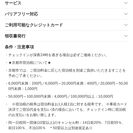
サービス
バリアフリー対応
ご利用可能なクレジットカード
領収書発行
条件・注意事項
チェックインが深夜24時を過ぎる場合は必ずご連絡ください。
★京都市宿泊税について★
京都市では、ご宿泊料金に応じた宿泊税を別途ご負担いただきますことを
予めご了承ください。
6,000円未満：200円／6,000円～20,000円未満：400円／20,000円～50,00
0円未満：1,000円
50,000円～100,000円未満：4,000円／100,000円以上：10,000円
※宿泊税の税率は宿泊料金お1人様1泊に対する税率です。 ※事前カード
決済でご宿泊代金を支払い済の場合においても、チェックイン時に宿泊税
のお支払いをお願い致します。
同一日程同一団体(10室以上)のキャンセル料：14日前20%、7日前50％、
前日100％、不泊100％ ＊50室以上は別途規定あり