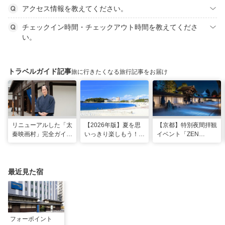
アクセス情報を教えてください。
チェックイン時間・チェックアウト時間を教えてくださ
い。
トラベルガイド記事
旅に行きたくなる旅行記事をお届け
リニューアルした「太
【2026年版】夏を思
【京都】特別夜間拝観
秦映画村」完全ガイ
いっきり楽しもう！関
イベント「ZEN
ド。イマーシブ体験
西のおすすめ海水浴
NIGHT 東福寺」が開
に"18禁”コンテンツま
場・ビーチ18選
催！ “脳をととのえ
で！
る”没入型サウンドア
ートナイトを
最近見た宿
フォーポイント