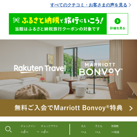
すべてのクチコミ・お客さまの声を見る
チェックイン
チェックアウト
大人
子ども
部屋数
--/--
--/--
--
--
--
〜
人
人
部屋