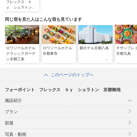
フレックス ｂ
ｙ シェラトン
京都御池
同じ宿を見た人はこんな宿も見ています
ロワジールホテル
ロワジールホテル
都ホテル京都八条
チサンプレ
クラシックガーデ
京都東寺
京都九条
ン京都三条
このページのトップへ
フォーポイント フレックス ｂｙ シェラトン 京都御池
施設紹介
プラン
部屋
写真・動画