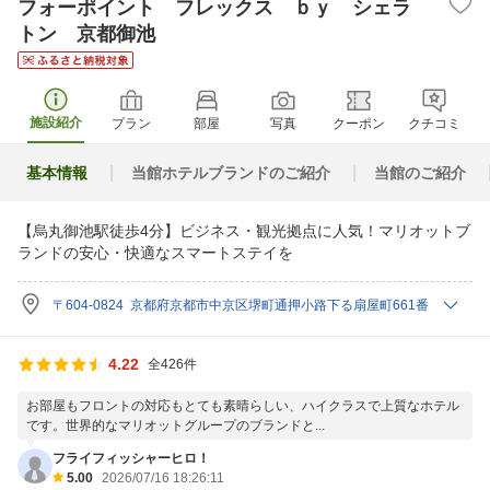
フォーポイント フレックス ｂｙ シェラ
トン 京都御池
施設紹介
プラン
部屋
写真
クーポン
クチコミ
基本情報
当館ホテルブランドのご紹介
当館のご紹介
【烏丸御池駅徒歩4分】ビジネス・観光拠点に人気！マリオットブ
ランドの安心・快適なスマートステイを
〒604-0824 京都府京都市中京区堺町通押小路下る扇屋町661番
4.22
全426件
お部屋もフロントの対応もとても素晴らしい、ハイクラスで上質なホテル
です。世界的なマリオットグループのブランドと...
フライフィッシャーヒロ！
5.00
2026/07/16 18:26:11