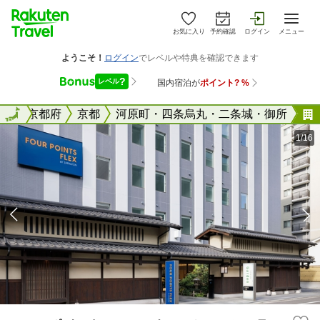
お気に入り
予約確認
ログイン
メニュー
全国
全国
京都府
京都
河原町・四条烏丸・二条城・御所
1/16