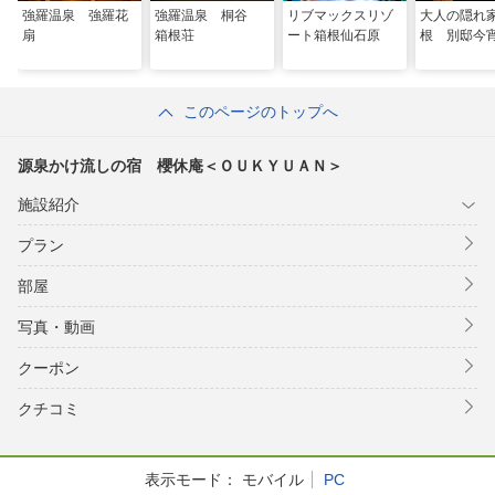
強羅温泉 強羅花
強羅温泉 桐谷
リブマックスリゾ
大人の隠れ
扇
箱根荘
ート箱根仙石原
根 別邸今
このページのトップへ
源泉かけ流しの宿 櫻休庵＜ＯＵＫＹＵＡＮ＞
施設紹介
プラン
部屋
写真・動画
クーポン
クチコミ
表示モード：
モバイル
PC