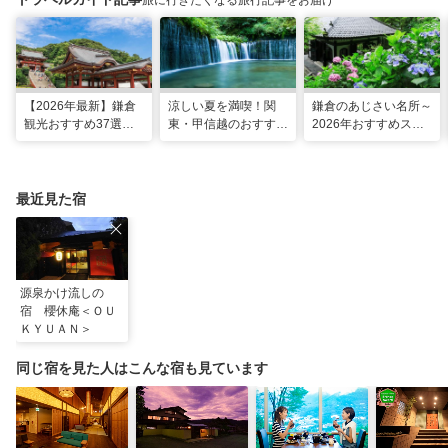
旅に行きたくなる旅行記事をお届け
【2026年最新】鎌倉
涼しい夏を満喫！関
鎌倉のあじさい名所～
観光おすすめ37選！
東・甲信越のおすすめ
2026年おすすめスポ
運気UP！グルメや絶
避暑地14選
ット16選～
景スポット、ロケ地も
最近見た宿
源泉かけ流しの
宿 櫻休庵＜ＯＵ
ＫＹＵＡＮ＞
同じ宿を見た人はこんな宿も見ています