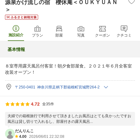
源泉かけ流しの宿 櫻休庵＜ＯＵＫＹＵＡＮ
＞
施設紹介
プラン
部屋
写真
クーポン
クチコミ
基本情報
８室専用露天風呂付客室！朝夕食部屋食。２０２１年６月全客室
改装オープン！
〒250-0401 神奈川県足柄下郡箱根町宮城野264-2
4.72
全35件
夫婦での箱根旅行で利用させて頂きましたお風呂はとても良かったですお
風呂は貸し切りで入れるし、部屋付きの露天風呂...
だんりんこ
4.00
2026/06/01 22:32:08