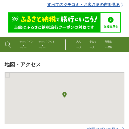
すべてのクチコミ・お客さまの声を見る
チェックイン
チェックアウト
大人
子ども
部屋数
--/--
--/--
--
--
--
〜
人
人
部屋
地図・アクセス