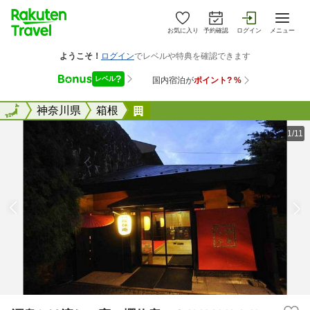
お気に入り
予約確認
ログイン
メニュー
全国
全国
神奈川県
箱根
源泉かけ流しの宿 櫻休庵＜Ｏ
1/11