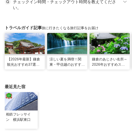
チェックイン時間・チェックアウト時間を教えてくださ
い。
トラベルガイド記事
旅に行きたくなる旅行記事をお届け
【2026年最新】鎌倉
涼しい夏を満喫！関
鎌倉のあじさい名所～
観光おすすめ37選！
東・甲信越のおすすめ
2026年おすすめスポ
運気UP！グルメや絶
避暑地14選
ット16選～
景スポット、ロケ地も
最近見た宿
相鉄フレッサイ
ン 横浜駅東口