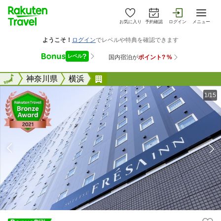
お気に入り
予約確認
ログイン
メニュー
全国
全国
神奈川県
横浜
相鉄フレッサイン 横浜駅東口
1/15