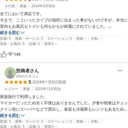
その他
家族
2024年3月
宿泊
全てにおいて満足です。

今まで、こういったタイプの場所に泊まった事がないのですが、本当に
室内もお風呂もトイレも何もかもが綺麗にされていました。

続きを読む
|
|
|
|
|
またチェックインの際には観光名所をはじめ夕陽が綺麗な所を教えてい
部屋
:
5
接客・サービス
:
5
ロケーション
:
5
朝食
:
-
夕食
:
-
|
|
温泉・お風呂
:
5
設備
:
5
清潔さ
:
-
ただきありがとうございます。

本当に夕陽が綺麗で行ってみてよかったです。

149
常に鹿を見れる場所に泊まってみたいと､､､夢みてましたが

その夢を実現する事ができました。

投稿者さん
本当にありがとうございます。

2
件のクチコミ
5
2024年1月8日
投稿
受付の方も、駐車場をお借りするお向かいの商店の方も

レジャー
家族
2023年12月
宿泊
みなさま本当に対応が素晴らしくて素敵な日になりました。

家族旅行で利用しました。

ぜひ、また泊まりにいきたいです。
マイカーだったため全く不便はありませんでした。夕食や朝食はチェッ
クイン前にスーパーなどで買出し。食器も冷蔵庫もレンジもあるためリ
ラックスしてゆったり夜を過ごせませした。

続きを読む
|
|
|
|
|
オーナーさん？フロントの男性の方がとてもお優しく観光案内などもし
部屋
:
5
接客・サービス
:
5
ロケーション
:
5
朝食
:
-
夕食
:
-
|
|
温泉・お風呂
:
5
設備
:
5
清潔さ
:
-
ていただけたため、満月がまだ出ている夜明け前に二月堂と春日大社へ