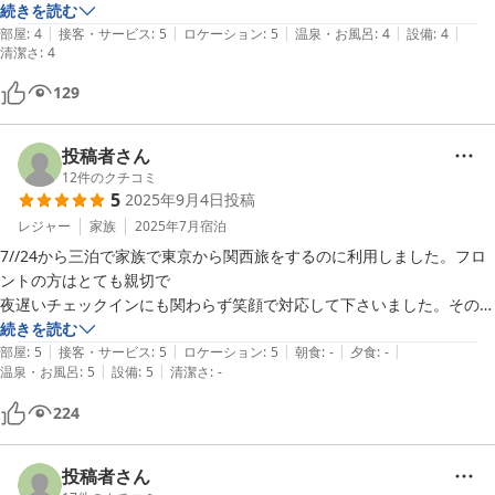
傷だらけで使う気になれなかったので見直して頂けるといいかなーと思
続きを読む
|
|
|
|
|
います。
部屋
:
4
接客・サービス
:
5
ロケーション
:
5
温泉・お風呂
:
4
設備
:
4
清潔さ
:
4
129
投稿者さん
12
件のクチコミ
5
2025年9月4日
投稿
レジャー
家族
2025年7月
宿泊
7//24から三泊で家族で東京から関西旅をするのに利用しました。フロ
ントの方はとても親切で

夜遅いチェックインにも関わらず笑顔で対応して下さいました。その笑
顔に癒されました。そして部屋のお風呂が最高！！47都道府県 旅しで
続きを読む
|
|
|
|
|
きましたがここのお風呂ほどいいお風呂はありませんでした。ミニキッ
部屋
:
5
接客・サービス
:
5
ロケーション
:
5
朝食
:
-
夕食
:
-
|
|
温泉・お風呂
:
5
設備
:
5
清潔さ
:
-
チンも使いやすく助かりました。窓に遊びに来てくれる鹿たちもとて可
愛かった！！ 春日大社、東大寺徒歩圏内です。特に春日大社は朝の澄
224
んだ空気の中 散歩がてらにオススメです（すぐ着いてしまいますが(笑) 
御朱印は8時からです）

投稿者さん