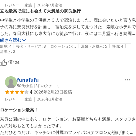
レジャー
家族
2026年7月
宿泊
立地最高で鹿にも会えて大満足の奈良旅行
中学生と小学生の子供達と３人で宿泊しました。鹿に会いたいと言う息
子の為に奈良旅行を計画し、宿泊先を探して見つけた、素敵なホテルで
した。春日大社にも東大寺にも徒歩で行け、夜には二月堂へ行き綺麗な
景色も観れて、春日大社の朝のご祈祷にも参加でき立地は最高でした。
続きを読む
|
|
|
|
|
お部屋はロフトがありお風呂が広いこと、鹿にすぐ会えること、大満足
部屋
:
4
接客・サービス
:
3
ロケーション
:
5
温泉・お風呂
:
5
設備
:
4
清潔さ
:
2
です。ただ、子供達が部屋の臭いを気にしていた事と、ベッドフレーム
に誇りがたまっていた事が気になりましたが、満足感の方が強いです。
24
大変お世話になりました。
funafufu
50代
/
女性
|
3
件のクチコミ
4
2026年2月23日
投稿
レジャー
家族
2026年2月
宿泊
ロケーション最高！
奈良公園の中にあり、ロケーション、お部屋どちらも満足、スタッフさ
んの対応もとてもよかったです。

ただひとつだけ、キッチンに付属のフライパン(テフロン)が焦げまくり