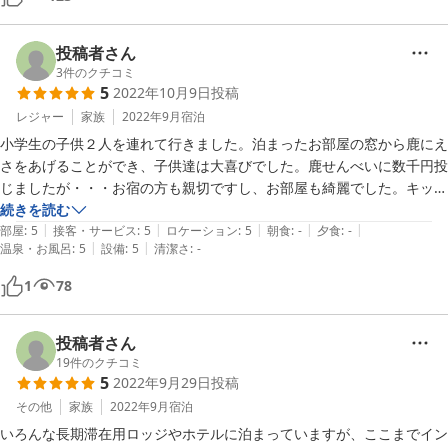
っていたそう。また溜めながら入ったとのこと。次に私が入った時には
大丈夫だったので、最初栓がゆるかったのかな？と思います。

バスタオル、フェイスタオルが一枚ずつ。髪の毛を拭いてびしょびしょ
投稿者さん
になるのでフェイスタオルは翌朝の洗顔用にもう一枚ほしかったけど、
3
件のクチコミ
5
2022年10月9日
投稿
洗濯機があるので洗濯、浴室乾燥で乾かし次の日も新しいタオルが使え
たので良かったです。

レジャー
家族
2022年9月
宿泊
洗面所、歯みがきのコップが一つしかなかったので、台所にあるカップ
小学生の子供２人を連れて行きました。泊まったお部屋の窓から鹿にえ
を一つ持ってきました。

さをあげることができ、子供達は大喜びでした。鹿せんべいに数千円投
宿に到着前に駅で翌朝のご飯を購入、夜ご飯は早めに歩いて街に戻り居
じましたが・・・お宿の方も親切ですし、お部屋も綺麗でした。キッチ
酒屋へ。帰りはタクシーで宿に戻りました。タクシー料金、JR奈良駅か
ンや冷蔵庫、調理機器等も置いてあり便利でした。お宿近くに土産物屋
続きを読む
らは1600円くらい、近鉄奈良駅からは1300円くらいでした。

|
|
|
|
|
はありますが16時を過ぎると全て閉まってしまいます。食料を買って
部屋
:
5
接客・サービス
:
5
ロケーション
:
5
朝食
:
-
夕食
:
-
|
|
立地、室内、対応、全てに大大大満足です。今度は連泊で利用させてい
温泉・お風呂
:
5
設備
:
5
清潔さ
:
-
から行ったほうがよいです。若草山の入口まで徒歩１分。朝は子供達と
ただきたいと思います。
東大寺まで歩いて散歩をしたり満喫しました。是非また泊まりに行きた
1
78
いです。ありがとうございました。
投稿者さん
19
件のクチコミ
5
2022年9月29日
投稿
その他
家族
2022年9月
宿泊
いろんな長期滞在用ロッジやホテルに泊まっていますが、ここまでイン