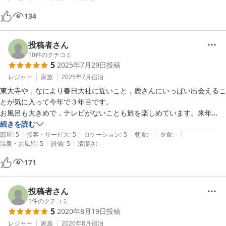
参拝出来たのは素晴らしい思い出となりました。

134
投稿者さん
10
件のクチコミ
5
2025年7月29日
投稿
レジャー
家族
2025年7月
宿泊
東大寺や，なにより春日大社に近いこと，鹿さんにいっぱい出会えるこ
とが気に入って今年で３年目です。

お風呂も大きめで，テレビがないことも旅を楽しめています。来年
も・・・と家族で話しています。
続きを読む
|
|
|
|
|
部屋
:
5
接客・サービス
:
5
ロケーション
:
5
朝食
:
-
夕食
:
-
|
|
温泉・お風呂
:
5
設備
:
5
清潔さ
:
-
171
投稿者さん
1
件のクチコミ
5
2020年8月19日
投稿
レジャー
家族
2020年8月
宿泊