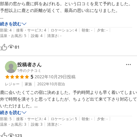
部屋の窓から鹿に餌をあげれる。という口コミを見て予約しました。

予想以上に鹿との距離が近くて、最高の思い出になりました。

ただ、結構人通りのある道に窓が面しているので、昼間はブラインド下
続きを読む
|
|
|
|
|
げっぱなしの状態です(上げると部屋内が丸見え)

部屋
:
4
接客・サービス
:
4
ロケーション
:
4
朝食
:
-
夕食
:
-
|
|
温泉・お風呂
:
5
設備
:
4
清潔さ
:
-
ロフトみたいな感じになっていて、子どもはとても気に入った様です。

81
ただ、ベッドの柵がガタガタ不安定でちょっと危ないなぁと思いまし
た。
投稿者さん
1
件のクチコミ
5
2022年10月29日
投稿
レジャー
家族
2022年10月
宿泊
鹿に会いたくてこの宿に決めました。予約時間よりも早く着いてしまい
外で時間を潰そうと思ってましたが、ちょうど出て来て下さり対応して
いただけました。

近くのお土産やさんで鹿せんべいを購入。夜中の2時に鹿が窓の外に来
続きを読む
|
|
|
|
|
ていて窓から鹿せんべいをあげました。お布団が軽くて暖かく良い寝具
部屋
:
5
接客・サービス
:
4
ロケーション
:
5
朝食
:
-
夕食
:
-
|
|
温泉・お風呂
:
3
設備
:
3
清潔さ
:
-
だったのですが、興奮してなかなか眠れませんでした。

お風呂、お湯を溜めて先に母に入ってもらったらお湯が足首くらいに減
123