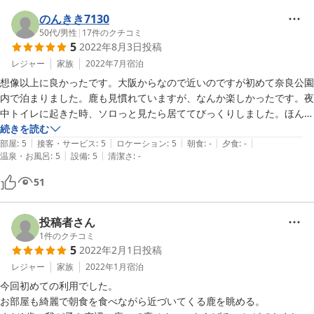
のんきき7130
50代
/
男性
|
17
件のクチコミ
5
2022年8月3日
投稿
レジャー
家族
2022年7月
宿泊
想像以上に良かったです。大阪からなので近いのですが初めて奈良公園
内で泊まりました。鹿も見慣れていますが、なんか楽しかったです。夜
中トイレに起きた時、ソロっと見たら居ててびっくりしました。ほんと
可愛らしかったです。オーナーさんも親切で「大阪からなら御存知かと
続きを読む
|
|
|
|
|
思いますが」と言いつつ色々教えていただきました。ありがとうござい
部屋
:
5
接客・サービス
:
5
ロケーション
:
5
朝食
:
-
夕食
:
-
|
|
温泉・お風呂
:
5
設備
:
5
清潔さ
:
-
ました。少し体調が悪かったのですが楽しく過ごせました。ありがとう
ございました。
51
投稿者さん
1
件のクチコミ
5
2022年2月1日
投稿
レジャー
家族
2022年1月
宿泊
今回初めての利用でした。

お部屋も綺麗で朝食を食べながら近づいてくる鹿を眺める。
