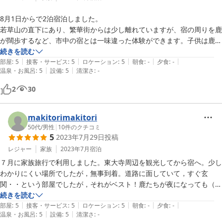
8月1日からで2泊宿泊しました。

若草山の直下にあり、繁華街からは少し離れていますが、宿の周りを鹿
が闊歩するなど、市中の宿とは一味違った体験ができます。子供は鹿を
間近に見ることができて大喜びでした。春日大社・二月堂/三月堂は朝
続きを読む
|
|
|
|
|
夕のお散歩圏内です。

部屋
:
5
接客・サービス
:
5
ロケーション
:
5
朝食
:
-
夕食
:
-
|
|
温泉・お風呂
:
5
設備
:
5
清潔さ
:
-
元々は古い建物のようですが、部屋の設備は新しく、ダブルベッド＋シ
ングル or ロフトベッドにキッチン、バス（浴室乾燥機能付き）、トイ
2
30
レ付。3人家族で滞在するには十分です。駐車場は対面の土産物屋さん
で、1泊1000円でお借りすることができました。

また奈良を訪れる際には、また利用させていただきたいと思います。
makitorimakitori
50代
/
男性
|
10
件のクチコミ
5
2023年7月29日
投稿
レジャー
家族
2023年7月
宿泊
７月に家族旅行で利用しました。東大寺周辺を観光してから宿へ。少し
わかりにくい場所でしたが，無事到着。道路に面していて，すぐ玄
関・・という部屋でしたが，それがベスト！鹿たちが夜になっても（も
ちろん朝もですが）やってきて，鼻汁を窓ガラスにつけていきました
続きを読む
|
|
|
|
|
（笑）.部屋にテレビはありませんが，そのおかげで子供たちは鹿と遊
部屋
:
5
接客・サービス
:
5
ロケーション
:
5
朝食
:
-
夕食
:
-
|
|
温泉・お風呂
:
5
設備
:
5
清潔さ
:
-
ぶことに夢中でした。朝，涼しいうちに春日大社にも参拝できました。