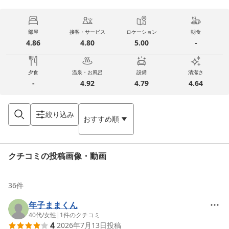
部屋
接客・サービス
ロケーション
朝食
4.86
4.80
5.00
-
夕食
温泉・お風呂
設備
清潔さ
-
4.92
4.79
4.64
絞り込み
おすすめ順
クチコミの投稿画像・動画
36
件
年子ままくん
40代
/
女性
|
1
件のクチコミ
4
2026年7月13日
投稿