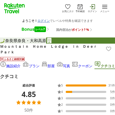
お気に入り
予約確認
ログイン
メニュー
奈良県
奈良・大和高原
Ｍｏｕｎｔａｉｎ Ｈｏｍｅ Ｌｏｄｇｅ ｉｎ Ｄｅｅｒ
Ｐａｒｋ
ふるさと納税対象
施設紹介
プラン
部屋
写真
クーポン
クチコミ
クチコミ
総合評価
5
31
件
4.85
4
5
件
3
0
件
2
0
件
50
件
1
0
件