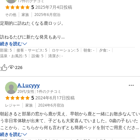
17
件のクチコミ
5
2025年7月4日
投稿
その他
家族
2025年6月
宿泊
定期的に訪ねたくなる鹿ロッジ。

訪ねるたびに新たな発見もあり

本当に毎回、快適に過ごすことができます。

続きを読む
|
|
|
|
|
部屋の水回りも綺麗に掃除もされていて感動ばかりです。

部屋
:
5
接客・サービス
:
5
ロケーション
:
5
朝食
:
-
夕食
:
-
|
|
温泉・お風呂
:
5
設備
:
5
清潔さ
:
-
涼しい部屋に入って鹿を眺める午後のひと時。

気を抜くと窓から鹿が、こちらをジーッと見ている､､､時にはお鼻でノ
226
ックもしてくれる。

鹿好きには、本当に素晴らしい滞在になりました。

また、チェックアウト後に上のお店でジュースを購入したところ

A.Lucyyy
宿泊者割引をしてくださりありがとうございました♪

20代
/
女性
|
1
件のクチコミ
5
2024年6月17日
投稿
すごい美味しいジュースでした。

次は食事もしたいと思います。

レジャー
家族
2024年6月
宿泊
朝起きると部屋の窓から鹿が見え、早朝から鹿と一緒にお散歩なんてい
いつも1泊枠を狙うのでなかなか希望日が予約取れないのは悲しいです
う非日常体験が出来て、子どもも大変喜んでいました。0歳の子もいた
が

ことから、こちらから何も言わずとも簡易ベッドを別でご用意くださり
なんとか頑張って、いつかは2泊してみたいと思っています。

お気持ちが嬉しかったです。お風呂も広く清潔感があり安心でした。定
続きを読む
また必ず泊まりに行きます。