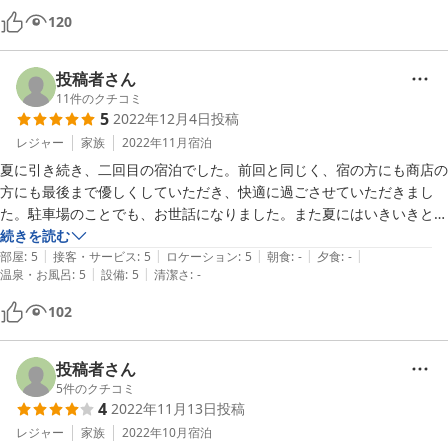
大大大満足でした。次の奈良旅行の時もお世話になろうと思っていま
120
投稿者さん
11
件のクチコミ
5
2022年12月4日
投稿
レジャー
家族
2022年11月
宿泊
夏に引き続き、二回目の宿泊でした。前回と同じく、宿の方にも商店の
方にも最後まで優しくしていただき、快適に過ごさせていただきまし
た。駐車場のことでも、お世話になりました。また夏にはいきいきと生
えていた雄の角がきられていて、夏とはまた違った鹿の様子を綺麗な紅
続きを読む
|
|
|
|
|
葉と共に見ることができました。夏には暑すぎて登れなかった若草山も
部屋
:
5
接客・サービス
:
5
ロケーション
:
5
朝食
:
-
夕食
:
-
|
|
温泉・お風呂
:
5
設備
:
5
清潔さ
:
-
宿の目の前だったので、今回は登山にチャレンジしました。奈良の町並
みが一望できて、とても気持ちよかったです。また機会があればぜひ宿
102
泊したいです。ありがとうございました。
投稿者さん
5
件のクチコミ
4
2022年11月13日
投稿
レジャー
家族
2022年10月
宿泊