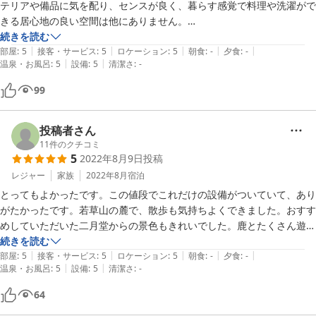
テリアや備品に気を配り、センスが良く、暮らす感覚で料理や洗濯がで
きる居心地の良い空間は他にありません。

お風呂も、掃除が行き届いていたので、ゆったりと浸かってみました。
続きを読む
|
|
|
|
|
大満足！

部屋
:
5
接客・サービス
:
5
ロケーション
:
5
朝食
:
-
夕食
:
-
|
|
温泉・お風呂
:
5
設備
:
5
清潔さ
:
-
春日山原始林がすぐそばなので、毎朝、日の出と共に散歩に出かけるの
99
が至福の時間。若草山の入り口も、ロッジ前の階段を上がってすぐなの
で行きやすい。

朝早く、若草山の麓を歩いていたら、掃除をされていた「春日野」の若
投稿者さん
女将さんがお声をかけてくださり、開店時間より早めにお土産も買えま
11
件のクチコミ
5
2022年8月9日
投稿
した。店内は奥が広く、種類が多い。

レジャー
家族
2022年8月
宿泊
ロッジは、４部屋とも間取りやインテリアが違うようなので、２回目も
とってもよかったです。この値段でこれだけの設備がついていて、あり
楽しめそう。

がたかったです。若草山の麓で、散歩も気持ちよくできました。おすす
案内をしてくださった長髪のスタッフさんの対応も、とても丁寧。

めしていただいた二月堂からの景色もきれいでした。鹿とたくさん遊べ
今回は奥の部屋で、庭に鹿が遊びに来てくれたので独占でき、ここなら
ました。ロッジの方も、駐車場を貸してくださる商店の方も親切でし
続きを読む
ではの贈り物のようでした！

|
|
|
|
|
た。またぜひ行きたいです。
部屋
:
5
接客・サービス
:
5
ロケーション
:
5
朝食
:
-
夕食
:
-
|
|
温泉・お風呂
:
5
設備
:
5
清潔さ
:
-
64