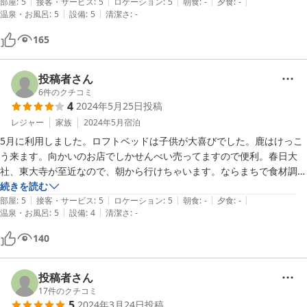
|
|
|
|
|
期的に利用させて頂きたいなと思っております。ありがとうございまし
部屋
:
5
接客・サービス
:
5
ロケーション
:
5
朝食
:
-
夕食
:
-
|
|
温泉・お風呂
:
5
設備
:
5
清潔さ
:
-
た。
165
投稿者さん
6
件のクチコミ
4
2024年5月25日
投稿
レジャー
家族
2024年5月
宿泊
5月に利用しました。ロフトベッドは子供が大喜びでした。鹿はけっこ
う来ます。向かいのお店でしかせんべい売ってますので便利。春日大
社、東大寺が至近なので、朝から行けちゃいます。ならまちで食材調達
し、調理しました。IHは2口あり、電子レンジ、冷蔵庫もまあまあ大き
続きを読む
|
|
|
|
|
いです。強いて挙げると、鍋の蓋、キッチンバサミ、水切りかごがある
部屋
:
5
接客・サービス
:
5
ロケーション
:
5
朝食
:
-
夕食
:
-
|
|
温泉・お風呂
:
5
設備
:
4
清潔さ
:
-
と完璧、と思いました。そんなにガッツリ調理しないなら、余裕で暮ら
せる感じです。
140
投稿者さん
17
件のクチコミ
5
2024年3月24日
投稿