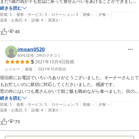
まだ1歳の我が子も窓辺に座って鹿せんべいをあげることができまし
た。

続きを読む
|
|
|
|
|
急な時間延長にも応じていただき大変助かりました。

部屋
:
5
接客・サービス
:
3
ロケーション
:
5
朝食
:
-
夕食
:
-
|
|
温泉・お風呂
:
4
設備
:
4
清潔さ
:
-
また行きたい場所になりました。
45
imoan0520
60代
/
女性
|
2
件のクチコミ
5
2021年10月4日
投稿
レジャー
家族
2021年10月
宿泊
宿泊前にお電話でいろいろありがとうございました。オーナーさんとて
もお忙しいのに親切に対応してくださいました。感謝です。

窓の外にはいつも鹿さんがいて朝ご飯も眺めながら食べました。目の前
の若草山の緑も快晴の青空も。テンション上がります。春日大社にも近
続きを読む
|
|
|
|
|
く、徒歩圏内の二月堂からは生駒山に夕日が沈むのも見られてよかった
部屋
:
5
接客・サービス
:
5
ロケーション
:
5
朝食
:
-
夕食
:
-
|
|
温泉・お風呂
:
5
設備
:
4
清潔さ
:
-
です。朝はお散歩がてら大仏殿へ。

駅近のホテルと悩んだのですが、やっぱりここに泊まって良かったで
73
す。奈良公園をゆっくりお散歩して鹿さんに会いたい。という目的の旅
行にぴったりでした。

事前に近くには食事のできるところはないので気をつけてください。と