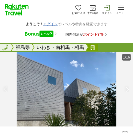
お気に入り
予約確認
ログイン
メニュー
全国
全国
福島県
いわき・南相馬・相馬
ｃｏｙａｄｏい
1/16