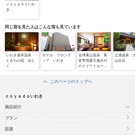
ｃｏｙａｄｏいわ
き
同じ宿を見た人はこんな宿も見ています
いわき湯本温泉
ホテル フロンテ
会津東山温泉 客
土湯温泉 
ときわの宿 浜と
ィア いわき
室専用露天風呂付
山水荘
く
のスイートルー
ム はなれ 松島
閣
このページのトップへ
ｃｏｙａｄｏいわき
施設紹介
プラン
部屋