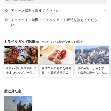
アクセス情報を教えてください。
チェックイン時間・チェックアウト時間を教えてくださ
い。
トラベルガイド記事
旅に行きたくなる旅行記事をお届け
青森ねぶた祭や仙台七
会津文化の魅力を再発
氷の芸術「しぶき氷」
夕まつりなど、一生に
見！七日町通り周辺の
と白鳥に魅せられる！
一度は行きたい！東北
お散歩コース
冬の猪苗代湖ガイド。
の夏祭り
会津エリアのおすすめ
スポットも
最近見た宿