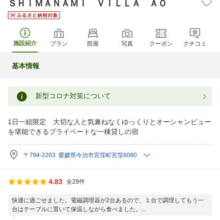
ＳＨＩＭＡＮＡＭＩ ＶＩＬＬＡ ＡＯ
施設紹介
プラン
部屋
写真
クーポン
クチコミ
基本情報
新型コロナ対策について
1日一組限定 大切な人と気兼ねなくゆっくりとオーシャンビュー
を堪能できるプライベートな一棟貸しの宿
〒794-2203 愛媛県今治市宮窪町宮窪6080
4.83
全29件
快適に過ごせました。電磁調理器が2台あるので、１台で調理してもう一
台はテーブルに置いて保温しながら食べました。...