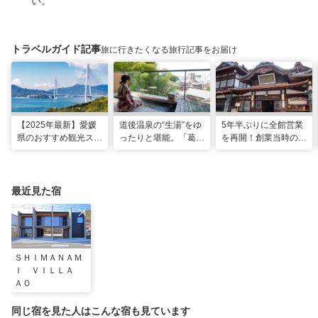
い。
トラベルガイド記事
旅に行きたくなる旅行記事をお届け
【2025年最新】愛媛
道後温泉の“生湯”をゆ
5年半ぶりに全館営業
県のおすすめ観光スポ
ったりと堪能。「葛城
を再開！創業当時の風
ット22選！
琴の庭」で思い出に残
情を残した新しい「道
る2人だけのぜいたく
後温泉本館」で湯浴み
な時間
を楽しむ
最近見た宿
ＳＨＩＭＡＮＡＭ
Ｉ ＶＩＬＬＡ
ＡＯ
同じ宿を見た人はこんな宿も見ています