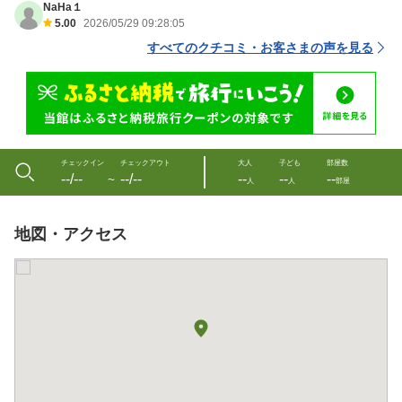
NaHa１
5.00
2026/05/29 09:28:05
すべてのクチコミ・お客さまの声を見る
チェックイン
チェックアウト
大人
子ども
部屋数
--/--
--/--
--
--
--
〜
人
人
部屋
地図・アクセス