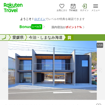
お気に入り
予約確認
ログイン
メニュー
全国
全国
愛媛県
今治・しまなみ海道
ＳＨＩＭＡＮＡＭ
1/16