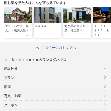
同じ宿を見た人はこんな宿も見ています
ゲストハウス 奄
ｃｏｓａ
海と星の宿＜五
ＴＵＮＴ
ん。＜奄美大島＞
島・福江島＞
ＳＰＡ ＆
ＡＹ
このページのトップへ
Ｊ Ｂｒｏｔｈｅｒｓのワンログハウス
施設紹介
プラン
部屋
写真・動画
クーポン