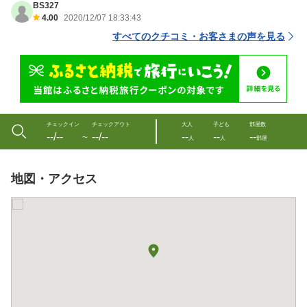
BS327
4.00
2020/12/07 18:33:43
すべてのクチコミ・お客さまの声を見る
チェックイン
チェックアウト
大人
子ども
部屋数
--/--
--/--
--
--
--
〜
人
人
部屋
地図・アクセス