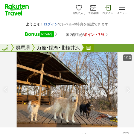
お気に入り
予約確認
ログイン
メニュー
全国
全国
群馬県
万座･嬬恋･北軽井沢
Ｊ Ｂｒｏｔｈｅ
1/13