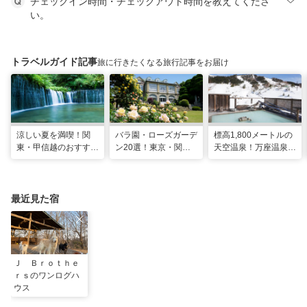
チェックイン時間・チェックアウト時間を教えてくださ
い。
トラベルガイド記事
旅に行きたくなる旅行記事をお届け
涼しい夏を満喫！関
バラ園・ローズガーデ
標高1,800メートルの
東・甲信越のおすすめ
ン20選！東京・関東
天空温泉！万座温泉
避暑地14選
の名所をご紹介
日進舘の絶景風呂と充
実プログラムで心身を
整える
最近見た宿
Ｊ Ｂｒｏｔｈｅ
ｒｓのワンログハ
ウス