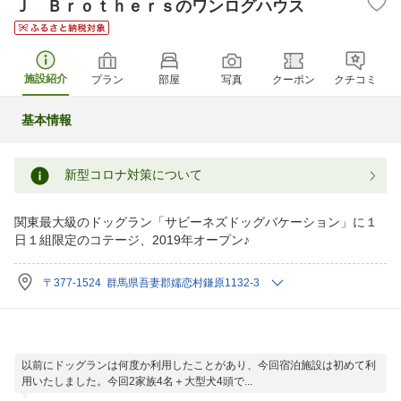
Ｊ Ｂｒｏｔｈｅｒｓのワンログハウス
施設紹介
プラン
部屋
写真
クーポン
クチコミ
基本情報
新型コロナ対策について
関東最大級のドッグラン「サビーネズドッグバケーション」に１
日１組限定のコテージ、2019年オープン♪
〒377-1524 群馬県吾妻郡嬬恋村鎌原1132-3
以前にドッグランは何度か利用したことがあり、今回宿泊施設は初めて利
用いたしました。今回2家族4名＋大型犬4頭で...