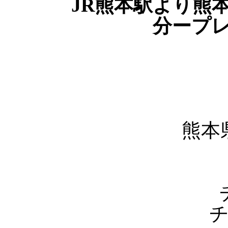
JR熊本駅より熊
分ープ
熊本
チ