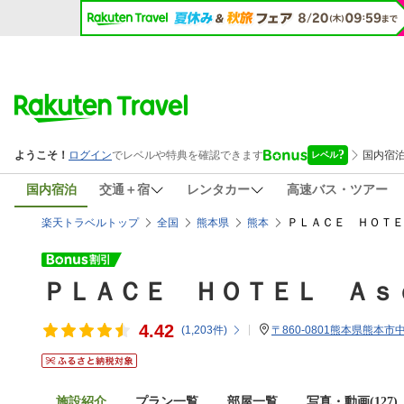
国内宿泊
交通＋宿
レンタカー
高速バス・ツアー
ＰＬＡＣＥ ＨＯＴＥ
楽天トラベルトップ
全国
熊本県
熊本
ＰＬＡＣＥ ＨＯＴＥＬ Ａｓ
4.42
(
1,203
件)
〒860-0801熊本県熊本市
施設紹介
プラン一覧
部屋一覧
写真・動画(127)