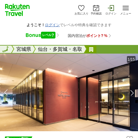
お気に入り
予約確認
ログイン
メニュー
全国
全国
宮城県
仙台・多賀城・名取
ホテル京阪 仙台
1/15