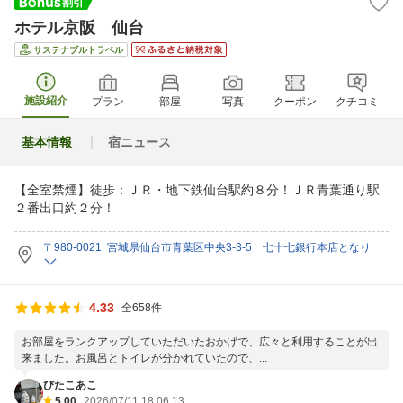
ホテル京阪 仙台
サステナブルトラベル
施設紹介
プラン
部屋
写真
クーポン
クチコミ
基本情報
宿ニュース
【全室禁煙】徒歩：ＪＲ・地下鉄仙台駅約８分！ＪＲ青葉通り駅
２番出口約２分！
〒980-0021 宮城県仙台市青葉区中央3-3-5 七十七銀行本店となり
4.33
全658件
お部屋をランクアップしていただいたおかげで、広々と利用することが出
来ました。お風呂とトイレが分かれていたので、...
びたこあこ
5.00
2026/07/11 18:06:13