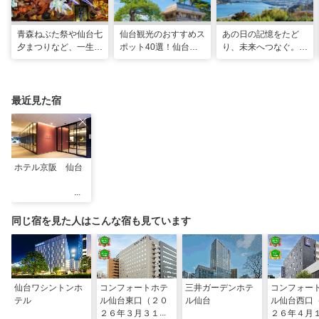
青森ねぶた祭や仙台七
仙台観光のおすすめス
あの日の記憶をたど
夕まつりなど、一生に
ポット40選！仙台旅
り、未来へつなぐ。宮
一度は行きたい！東北
行の見どころ全制覇！
城の震災遺構と海街の
の夏祭り
魅力を巡る旅
最近見た宿
ホテル京阪 仙台
同じ宿を見た人はこんな宿も見ています
仙台ワシントンホ
コンフォートホテ
三井ガーデンホテ
コンフォー
テル
ル仙台東口（２０
ル仙台
ル仙台西口
２６年３月３１
２６年４月