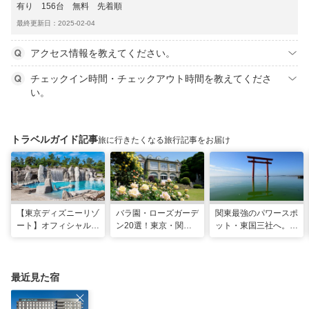
有り 156台 無料 先着順
最終更新日：2025-02-04
アクセス情報を教えてください。
チェックイン時間・チェックアウト時間を教えてくださ
い。
トラベルガイド記事
旅に行きたくなる旅行記事をお届け
【東京ディズニーリゾ
バラ園・ローズガーデ
関東最強のパワースポ
ート】オフィシャル・
ン20選！東京・関東
ット・東国三社へ。初
パートナーホテルのプ
の名所をご紹介
詣にも最適な、歴史と
ールや無料ラウンジで
ご利益の1日巡り旅
夏も暑さ知らずの旅を
最近見た宿