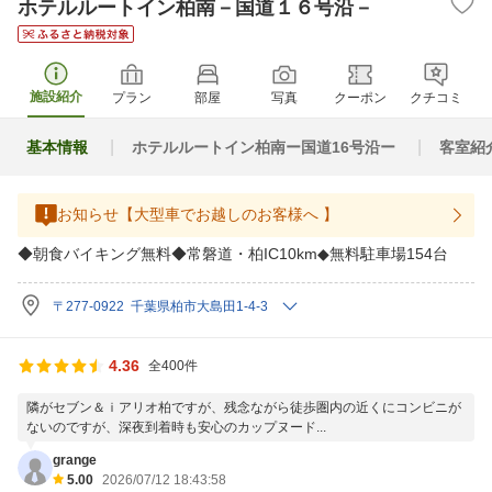
ホテルルートイン柏南－国道１６号沿－
施設紹介
プラン
部屋
写真
クーポン
クチコミ
基本情報
ホテルルートイン柏南ー国道16号沿ー
客室紹
お知らせ【⼤型車でお越しのお客様へ 】
◆朝食バイキング無料◆常磐道・柏IC10km◆無料駐車場154台
〒277-0922 千葉県柏市大島田1-4-3
4.36
全400件
隣がセブン＆ｉアリオ柏ですが、残念ながら徒歩圏内の近くにコンビニが
ないのですが、深夜到着時も安心のカップヌード...
grange
5.00
2026/07/12 18:43:58