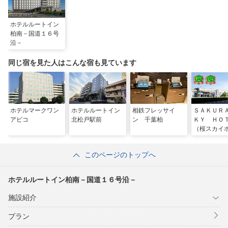
ホテルルートイン
柏南－国道１６号
沿－
同じ宿を見た人はこんな宿も見ています
ホテルマークワン
ホテルルートイン
相鉄フレッサイ
ＳＡＫＵＲ
アビコ
北松戸駅前
ン 千葉柏
ＫＹ ＨＯ
（桜スカイ
柏）
このページのトップへ
ホテルルートイン柏南－国道１６号沿－
施設紹介
プラン