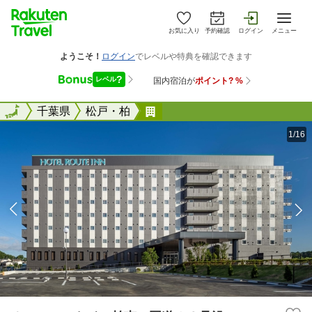
お気に入り
予約確認
ログイン
メニュー
全国
全国
千葉県
松戸・柏
ホテルルートイン柏南&#65293
1/16