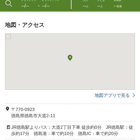
チェックイン
チェックアウト
大人
子ども
部屋数
--/--
--/--
--
--
--
〜
人
人
部屋
地図・アクセス
地図アプリで見る
〒770-0923
徳島県徳島市大道2-11
JR徳島駅よりバス：大道2丁目下車 徒歩約0分 JR徳島駅：徒
歩約17分 徳島港：車で約10分 徳島IC：車で約20分