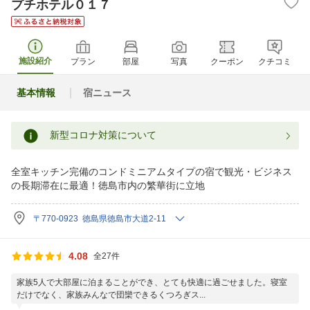
プチホテル０１７
施設紹介
プラン
部屋
写真
クーポン
クチコミ
基本情報
宿ニュース
新型コロナ対策について
全室キッチン完備のコンドミニアムタイプの宿で観光・ビジネス
の長期滞在に最適！徳島市内の繁華街に立地
〒770-0923 徳島県徳島市大道2-11
4.08
全27件
家族5人で大部屋に泊まることができ、とても快適に過ごせました。寝室
だけでなく、家族みんなで団欒できるくつろぎス...