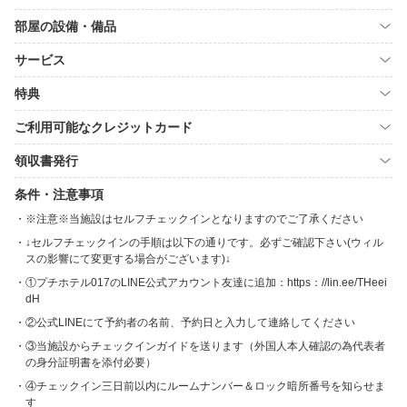
部屋の設備・備品
サービス
特典
ご利用可能なクレジットカード
領収書発行
条件・注意事項
※注意※当施設はセルフチェックインとなりますのでご了承ください
↓セルフチェックインの手順は以下の通りです。必ずご確認下さい(ウィル
スの影響にて変更する場合がございます)↓
①プチホテル017のLINE公式アカウント友達に追加：https：//lin.ee/THeei
dH
②公式LINEにて予約者の名前、予約日と入力して連絡してください
③当施設からチェックインガイドを送ります（外国人本人確認の為代表者
の身分証明書を添付必要）
④チェックイン三日前以内にルームナンバー＆ロック暗所番号を知らせま
す