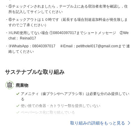
⑤チェックインされましたら，テーブル上にある宿泊者名簿を確認し，住
所を記入してサインしてください
⑥チェックアウトは１０時です（延長する場合別途追加料金が発生致しま
すのでご了承ください）
※LINE使用してない場合 ①08040397017までショートメッセージ ②We
chat： Reina017
③WhatsApp：08040397017 ④Email：petithotel017@gmail.comまで 連
絡してください
サステナブルな取り組み
廃棄物
アメニティ（歯ブラシやヘアブラシ等）は必要な分のみ提供してい
る
使い捨ての食器・カトラリー類を提供していない
ペーパーレス化に取り組んでいる
取り組みの詳細をもっと見る