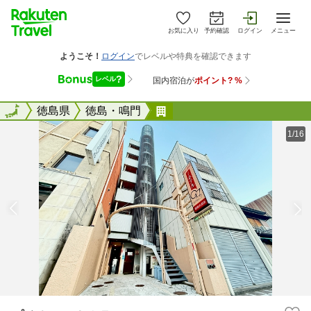
お気に入り
予約確認
ログイン
メニュー
全国
全国
徳島県
徳島・鳴門
プチホテル０１７
1/16