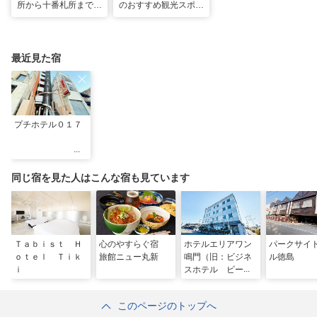
所から十番札所まで。
のおすすめ観光スポッ
歩いて巡るはじめてお
ト30選！定番スポッ
遍路1泊2日モデルコ
トから徳島ラーメンま
ース
で
最近見た宿
プチホテル０１７
同じ宿を見た人はこんな宿も見ています
Ｔａｂｉｓｔ Ｈ
心のやすらぐ宿
ホテルエリアワン
パークサイ
ｏｔｅｌ Ｔｉｋ
旅館ニュー丸新
鳴門（旧：ビジネ
ル徳島
ｉ
スホテル ビーエ
ム）（ホテルエリ
アワングループ）
このページのトップへ