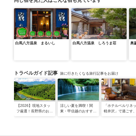
同じ宿を見た人はこんな宿も見ています
白馬八方温泉 まるいし
白馬八方温泉 しろうま荘
奥
トラベルガイド記事
旅に行きたくなる旅行記事をお届け
【2026】現地スタッ
涼しい夏を満喫！関
「ホテルベルリネ
フ厳選！長野県のおす
東・甲信越のおすすめ
軽井沢」で過ごす
すめ観光スポット26
避暑地14選
ンティークに包ま
選
優雅な休日