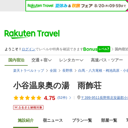
国内宿泊
交通＋宿
レンタカー
高速バス・ツアー
楽天トラベルトップ
全国
長野県
白馬・八方尾根・栂池高原・小
小谷温泉奥の湯 雨飾荘
4.75
(
52
件)
〒399-9511長野県北安曇郡小谷
施設紹介
宿ニュース
プラン一覧
部屋一覧