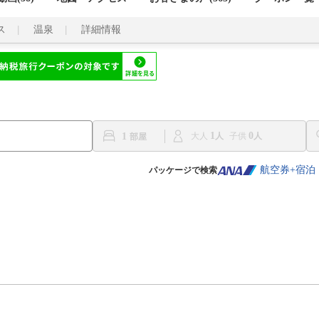
ス
温泉
詳細情報
1
0
1
大人
子供
航空券+宿泊
パッケージで検索