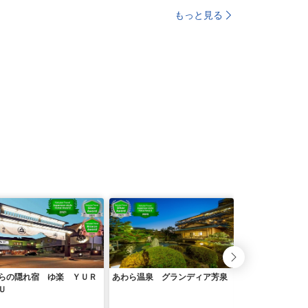
もっと見る
らの隠れ宿 ゆ楽 ＹＵＲ
あわら温泉 グランディア芳泉
山代温泉 ゆのく
Ｕ