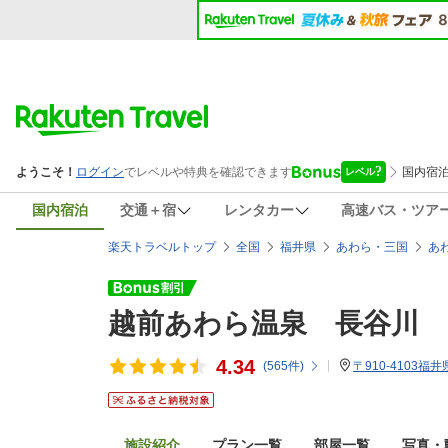
国内宿泊
交通＋宿
レンタカー
高速バス・ツア
楽天トラベルトップ
全国
福井県
あわら・三国
あ
越前あわら温泉 長谷川
4.34
(
565
件)
〒910-4103福
施設紹介
プラン一覧
部屋一覧
写真・動