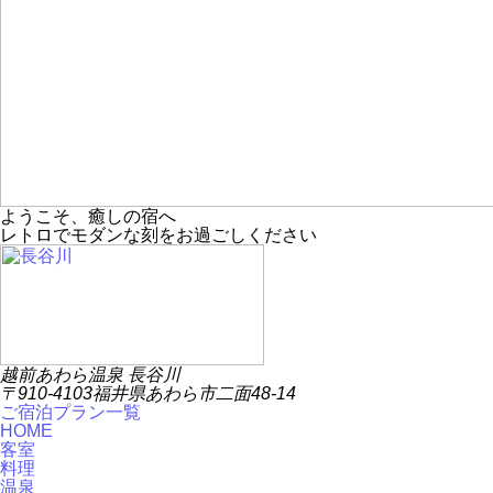
ようこそ、癒しの宿へ
レトロでモダンな刻をお過ごしください
越前あわら温泉 長谷川
〒910-4103福井県あわら市二面48-14
ご宿泊プラン一覧
HOME
客室
料理
温泉