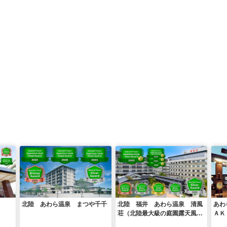
北陸 あわら温泉 まつや千千
北陸 福井 あわら温泉 清風
あわ
荘（北陸最大級の庭園露天風呂
ＡＫ
の宿 清風荘）