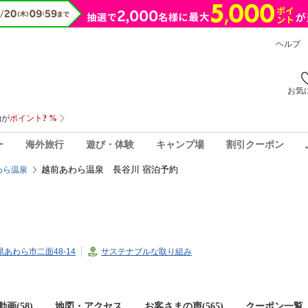
ヘルプ
お気
ー
海外旅行
遊び・体験
キャンプ場
割引クーポン
越前あわら温泉 長谷川 宿泊予約
わら温泉
井県あわら市二面48-14
サステナブルな取り組み
画(58)
地図・アクセス
お客さまの声(
565
)
クーポン一覧