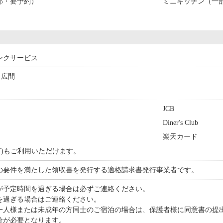
部・要予約）
ミニキッチン（一
ンクサービス
広間
JCB
Diner's Club
楽天カード
PAY)もご利用いただけます。
の要件を満たした領収書を発行する適格請求書発行事業者です。
が予定時間を過ぎる場合は必ずご連絡ください。
0を過ぎる場合はご連絡ください。
一人様または未成年の方同士のご宿泊の場合は、保護者様に同意書の提
分が必要となります。