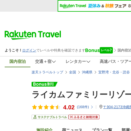
国内宿泊
交通＋宿
レンタカー
高速バス・ツア
楽天トラベルトップ
全国
沖縄県
宜野湾・北谷・読谷
ライカムファミリーリゾ
4.02
(
168
件)
〒904-2173沖
サステナブルトラベル
施設紹介
宿ニュース
プラン一覧
部屋