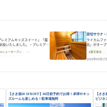
貸切サウナ・
プレミアムキッズスイート」「露
ライカムファ
新設いたしました。・プレミアム
呂」がオープ
ペースを備えた、お子様連れファ
トサウナと、
#
ニューオープン
#
露天風呂
ム。カラフルで遊び心あふれる室
ただけます。
ケ設備も完備しており、ご家族み
人、カップル
2026年05月1
いただけます。雨の日でもホテル
す。新設オー
仕様のお部屋です。ご家族の大切
しております
ここでしか体験できない特別仕様
風呂をゆったり
、笑顔あふれるリゾートステイを
↓【期間限定特
呂付プレミアム和室和の落ち着き
2026年6月
た特別客室。客室専用の露天風呂
家族でのご利
ゆったりと癒しの時間をお過ごし
問い合わせフ
ト
【さき楽60 10％OFF】60日前予約でお得！卓球やキッ
【さき楽
プルはもちろん、ご家族での贅沢
新しく誕生し
ズルームも楽しめる！駐車場無料
ビジネ
れまで以上に、ご家族旅行や特別
だける空間となっております。ぜ