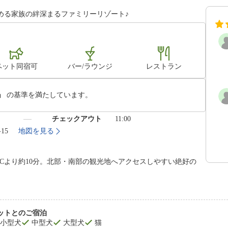
しめる家族の絆深まるファミリーリゾート♪
ペット同宿可
バー/ラウンジ
レストラン
」
の基準を満たしています。
）
チェックアウト
11:00
-15
地図を見る
ICより約10分。北部・南部の観光地へアクセスしやすい絶好の
ットとのご宿泊
小型犬
中型犬
大型犬
猫