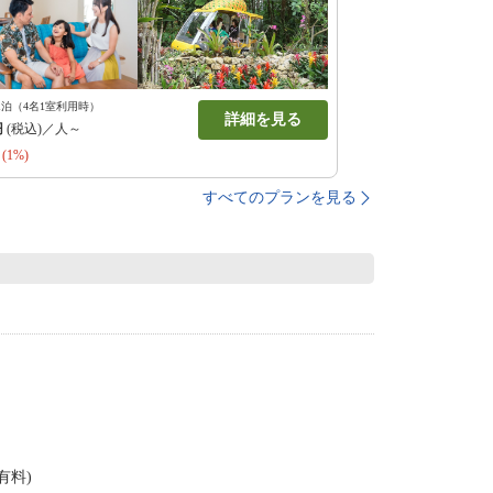
1泊（4名1室利用時）
詳細を見る
円
(税込)／人～
(1%)
すべてのプランを見る
有料)