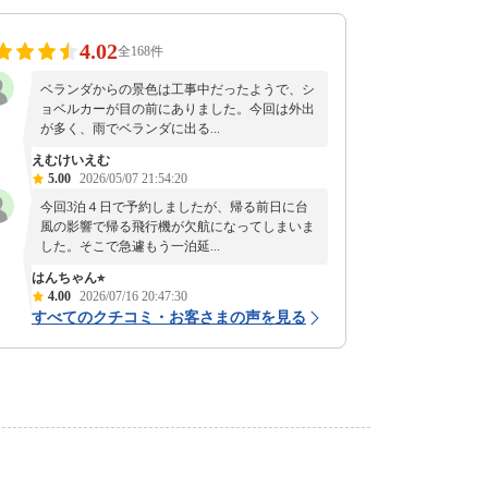
4.02
全168件
ベランダからの景色は工事中だったようで、シ
ョベルカーが目の前にありました。今回は外出
が多く、雨でベランダに出る...
えむけいえむ
5.00
2026/05/07 21:54:20
今回3泊４日で予約しましたが、帰る前日に台
風の影響で帰る飛行機が欠航になってしまいま
した。そこで急遽もう一泊延...
はんちゃん⭐︎
4.00
2026/07/16 20:47:30
すべてのクチコミ・お客さまの声を見る