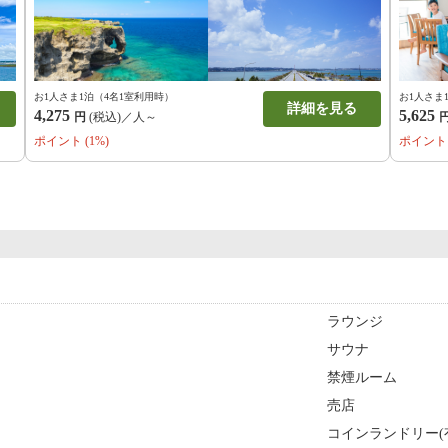
ご体験ください。皆様のご宿泊を
お1人さま1泊（4名1室利用時）
お1人さま
詳細を見る
4,275
5,625
円
(税込)／人～
ポイント (1%)
ポイント 
ラウンジ
サウナ
禁煙ルーム
売店
コインランドリー(