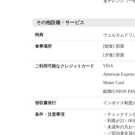
電子レンジ（一
その他設備・サービス
ウェルカムドリ
特典
[朝食] 部屋
食事場所
[夕食] 部屋
VISA
ご利用可能なクレジットカード
American Express
Master Card
銀聯(UNION 
インボイス制度
領収書発行
チェックイン
条件・注意事項
到着が22：0
未成年の方お
ご宿泊者全員