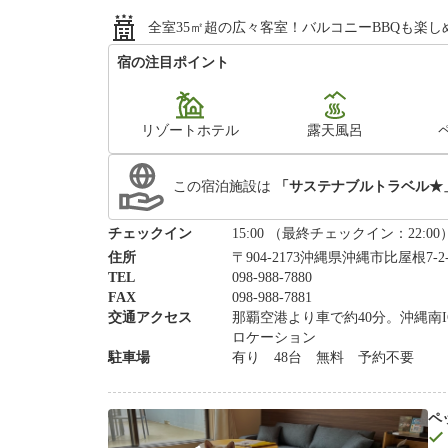
全室35㎡超の広々客室！バルコニーBBQも楽
宿の注目ポイント
リゾートホテル
露天風呂
この宿泊施設は
「サステナブルトラベル★
チェックイン
15:00 （最終チェックイン：22:00
住所
〒904-2173沖縄県沖縄市比屋根7-2
TEL
098-988-7880
FAX
098-988-7881
交通アクセス
那覇空港より車で約40分。沖縄南
ロケーション
駐車場
有り 48台 無料 予約不要
ペ