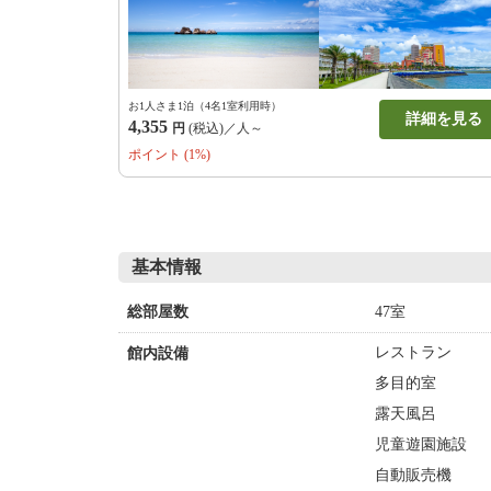
ひ新しく誕生した特別客室を
心よりお待ちしております。
お1人さま1泊（4名1室利用時）
詳細を見る
4,355
円
(税込)／人～
ポイント (1%)
基本情報
47室
総部屋数
レストラン
館内設備
多目的室
露天風呂
児童遊園施設
自動販売機