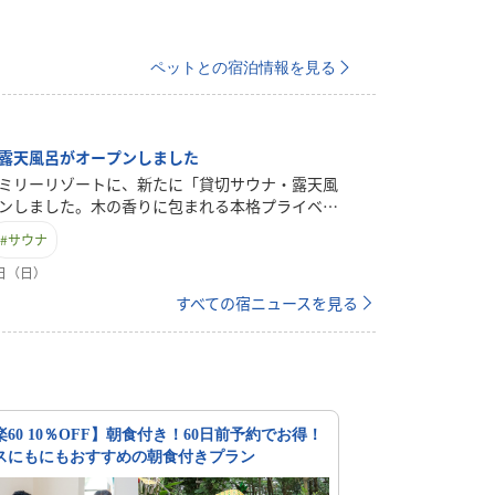
ペットとの宿泊情報を見る
露天風呂がオープンしました
ミリーリゾートに、新たに「貸切サウナ・露天風
ンしました。木の香りに包まれる本格プライベー
ゆったり楽しめる露天風呂を完全貸切でご利用い
#
サウナ
外気浴スペースも完備しており、ご家族やご友
で特別なリラックスタイムをお過ごしいただけま
7日（日）
プンを記念して、期間限定の特別価格にてご案内
すべての宿ニュースを見る
。完全貸切のプライベート空間で、サウナと露天
お楽しみください。通常価格 90分 5,500円
別価格】90分 3,300円■ キャンペーン期間
30日まで■ ご利用案内・サウナ定員：最大3名・ご
用も可能・完全貸切制ご予約は以下のページのお
ォームよりお願い致します。ご宿泊の際は、ぜひ
60 10％OFF】朝食付き！60日前予約でお得！
た癒し空間をご体験ください。
スにもにもおすすめの朝食付きプラン