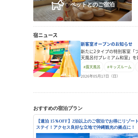
ペットとのご宿泊
宿ニュース
新客室オープンのお知らせ
新たに2タイプの特別客室「
天風呂付プレミアム和室」を
キッズスイート大型キッズス
#
露天風呂
#
キッズルーム
ミリー向けのコンセプトルー
内に加え、客室内にはカラオ
2026年05月17日（日）
んなで楽しい時間をお楽しみ
の中で思いきり遊べる、特別
な思い出作りにぴったりな、
のキッズコンセプトルームで
お楽しみください。・露天風
おすすめの宿泊プラン
とリゾートの開放感を融合し
を備え、プライベート空間で
【連泊 15％OFF】2泊以上のご宿泊でお得にリゾー
いただけます。ご夫婦やカッ
ステイ！アクセス良好な立地で沖縄観光の拠点に！
な滞在にもおすすめです。こ
な沖縄ステイをお楽しみいた