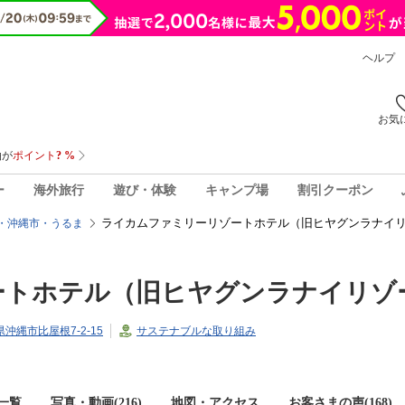
ヘルプ
お気
ー
海外旅行
遊び・体験
キャンプ場
割引クーポン
ライカムファミリーリゾートホテル（旧ヒヤグンラナイリ
・沖縄市・うるま
ートホテル（旧ヒヤグンラナイリゾ
縄県沖縄市比屋根7-2-15
サステナブルな取り組み
一覧
写真・動画(216)
地図・アクセス
お客さまの声(
168
)