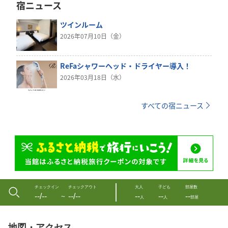
宿ニュース
ツインルーム
2026年07月10日（金）
ReFaシャワーヘッド・ドライヤー導入！
2026年03月18日（水）
すべての宿ニュース
チェックイン
チェックアウト
大人
子ども
部屋数
--/--
--/--
--
--
--
〜
人
人
部屋
地図・アクセス