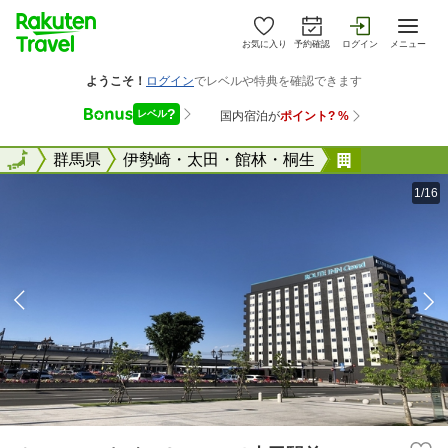
お気に入り
予約確認
ログイン
メニュー
全国
全国
群馬県
伊勢崎・太田・館林・桐生
ホテルルー
1/16