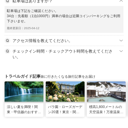
駐車場はありますか？
駐車場は下記をご確認ください。
34台：先着順（1泊1000円）満車の場合は近隣コインパーキングをご利用
下さいませ。
最終更新日：2025-04-12
アクセス情報を教えてください。
チェックイン時間・チェックアウト時間を教えてくださ
い。
トラベルガイド記事
旅に行きたくなる旅行記事をお届け
涼しい夏を満喫！関
バラ園・ローズガーデ
標高1,800メートルの
東・甲信越のおすすめ
ン20選！東京・関東
天空温泉！万座温泉
避暑地14選
の名所をご紹介
日進舘の絶景風呂と充
実プログラムで心身を
整える