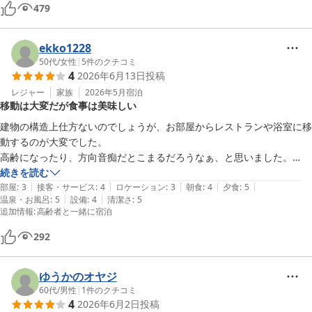
479
ekko1228
50代
/
女性
|
5
件のクチコミ
4
2026年6月13日
投稿
レジャー
家族
2026年5月
宿泊
移動は大変だが食事は美味しい
建物の構造上仕方ないのでしょうが、お部屋からレストランや浴室に移
動するのが大変でした。

高齢になったり、方向音痴だとこまるだろうなぁ、と思いました。

お部屋も一階で中庭向きでしたが、藪蚊が入り込んでいて困りました。

続きを読む
|
|
|
|
|
食事は美味しかったです。
部屋
:
3
接客・サービス
:
4
ロケーション
:
3
朝食
:
4
夕食
:
5
|
|
温泉・お風呂
:
5
設備
:
4
清潔さ
:
5
追加情報
:
高齢者と一緒に宿泊
292
ゆうかのオヤジ
60代
/
男性
|
1
件のクチコミ
4
2026年6月2日
投稿