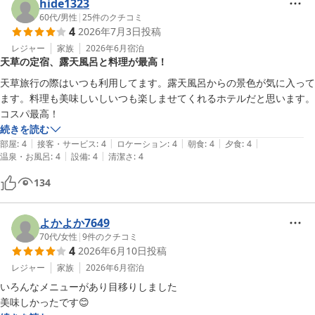
hide1323
60代
/
男性
|
25
件のクチコミ
4
2026年7月3日
投稿
レジャー
家族
2026年6月
宿泊
天草の定宿、露天風呂と料理が最高！
天草旅行の際はいつも利用してます。露天風呂からの景色が気に入って
ます。料理も美味しいしいつも楽しませてくれるホテルだと思います。
コスパ最高！
続きを読む
|
|
|
|
|
部屋
:
4
接客・サービス
:
4
ロケーション
:
4
朝食
:
4
夕食
:
4
|
|
温泉・お風呂
:
4
設備
:
4
清潔さ
:
4
134
よかよか7649
70代
/
女性
|
9
件のクチコミ
4
2026年6月10日
投稿
レジャー
家族
2026年6月
宿泊
いろんなメニューがあり目移りしました

美味しかったです😊