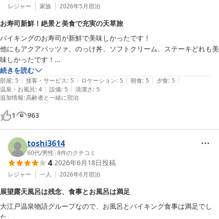
レジャー
家族
2026年5月
宿泊
お寿司新鮮！絶景と美食で充実の天草旅
バイキングのお寿司が新鮮で美味しかったです！

他にもアクアパッツァ、のっけ丼、ソフトクリーム、ステーキどれも美
味しかったです！

続きを読む
|
|
|
|
|
部屋からの日没と朝日はとても美しく

部屋
:
5
接客・サービス
:
5
ロケーション
:
5
朝食
:
5
夕食
:
5
|
|
温泉・お風呂
:
4
設備
:
5
清潔さ
:
5
時を忘れました。

追加情報
:
高齢者と一緒に宿泊
早割でお得でしたし、人気のリゾラテラスや、麻こころカフェにも程近
1
963
く充実した天草旅行を楽しめました。
toshi3614
60代
/
男性
|
8
件のクチコミ
4
2026年6月18日
投稿
レジャー
一人
2026年6月
宿泊
展望露天風呂は残念、食事とお風呂は満足
大江戸温泉物語グループなので、お風呂とバイキング食事は満足でし
た。
