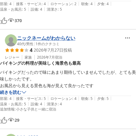
|
|
|
|
|
部屋
:
4
接客・サービス
:
4
ロケーション
:
2
朝食
:
4
夕食
:
4
|
|
温泉・お風呂
:
5
設備
:
4
清潔さ
:
5
部屋から風呂や食事会場まで遠くて迷いました。近いとよいです。
370
ニックネームがわからない
40代
/
男性
|
1
件のクチコミ
4
2026年7月27日
投稿
レジャー
家族
2026年7月
宿泊
バイキングの料理が美味しく海景色も最高
バイキングだったので味にあまり期待していませんでしたが、とても美
味しかったです。

お風呂から見える景色も海が見えて良かったです
続きを読む
|
|
|
|
|
部屋
:
4
接客・サービス
:
5
ロケーション
:
4
朝食
:
5
夕食
:
5
|
|
温泉・お風呂
:
5
設備
:
4
清潔さ
:
4
追加情報
:
小さな子供と一緒に宿泊
29