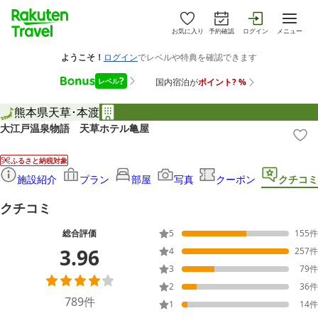
お気に入り
予約確認
ログイン
メニュー
熊本県
天草･本渡
大江戸温泉物語 天草ホテル亀屋
ふるさと納税対象
施設紹介
プラン
部屋
写真
クーポン
クチコミ
クチコミ
総合評価
5
155
件
3.96
4
257
件
3
79
件
2
36
件
789
件
1
14
件