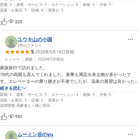
|
|
|
|
|
部屋
:
5
接客・サービス
:
5
ロケーション
:
5
朝食
:
5
夕食
:
5
|
|
温泉・お風呂
:
5
設備
:
4
清潔さ
:
5
225
ユウキ山の小国
2
件のクチコミ
5
2026年5月18日
投稿
レジャー
家族
2026年5月
宿泊
家族旅行で訪れました。

70代の両親も喜んでくれました。食事も満足出来る物が多かったで
す。エレベーターの乗り継ぎが不便でしたが、温泉の展望は良かったで
す。
続きを読む
|
|
|
|
|
部屋
:
5
接客・サービス
:
5
ロケーション
:
3
朝食
:
5
夕食
:
5
|
|
温泉・お風呂
:
3
設備
:
2
清潔さ
:
5
追加情報
:
高齢者と一緒に宿泊
197
ムーミン谷のyu