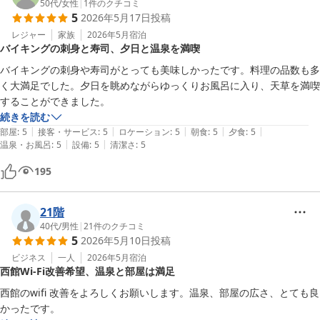
50代
/
女性
|
1
件のクチコミ
5
2026年5月17日
投稿
レジャー
家族
2026年5月
宿泊
バイキングの刺身と寿司、夕日と温泉を満喫
バイキングの刺身や寿司がとっても美味しかったです。料理の品数も多
く大満足でした。夕日を眺めながらゆっくりお風呂に入り、天草を満喫
することができました。
続きを読む
|
|
|
|
|
部屋
:
5
接客・サービス
:
5
ロケーション
:
5
朝食
:
5
夕食
:
5
|
|
温泉・お風呂
:
5
設備
:
5
清潔さ
:
5
195
21階
40代
/
男性
|
21
件のクチコミ
5
2026年5月10日
投稿
ビジネス
一人
2026年5月
宿泊
西館Wi-Fi改善希望、温泉と部屋は満足
西館のwifi 改善をよろしくお願いします。温泉、部屋の広さ、とても良
かったです。