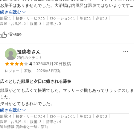
お菓子はありませんでした。大浴場は内風呂は温泉ではないようですが
広くて眺めが良く、露天は屋根はありませんが天気が良かったので夜空
続きを読む
|
|
|
|
|
の星が美しかった。感心したのは風呂場にベビーバス、脱衣所にオムツ
部屋
:
5
接客・サービス
:
5
ロケーション
:
5
朝食
:
5
夕食
:
3
|
|
温泉・お風呂
:
5
設備
:
3
清潔さ
:
5
専用ゴミ箱があることです。つまりファミリー向きのホテルということ
で細やかな気遣いだと思います。夕食ブュッフェは口コミであまり良く
609
なかったので期待してませんでしたが、地物のお刺身、揚げたて天ぷ
ら、魚の出しのお味噌汁が美味しかった。スイーツも数種類あり特にア
ップルパイがリンゴたっぷりで良かった。飲み放題一人2500円つけま
投稿者さん
したが、中ジョッキ3杯以上飲めば元は取れます。ただお腹いっぱいで
25
件のクチコミ
4
2026年5月20日
投稿
あまり飲めなかったので単品でよかった。朝食は鯛だし茶漬けとのっけ
丼が美味しく和食派の自分は大満足でした。

レジャー
家族
2026年5月
宿泊
総じてブュッフェはTVのCMとは異なっていましたが、期待してなかっ
広々とした部屋と夕日に癒される滞在
た分良かったです。お風呂は眺望が大変気に入りました。お部屋でも
部屋がとても広くて快適でした。マッサージ機もあってリラックスしま
Wi-Fiが使えると良かったですが、時期的に混雑しておらずゆっくりで
した。

きました。
夕日がとてもきれいでした。
続きを読む
|
|
|
|
|
部屋
:
4
接客・サービス
:
4
ロケーション
:
5
朝食
:
3
夕食
:
3
|
|
温泉・お風呂
:
4
設備
:
3
清潔さ
:
4
追加情報
:
高齢者と一緒に宿泊