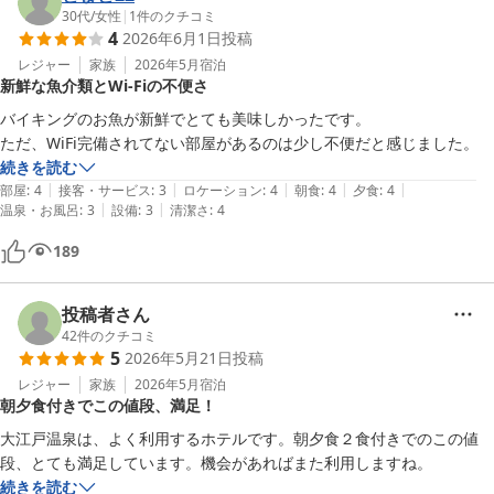
30代
/
女性
|
1
件のクチコミ
4
2026年6月1日
投稿
レジャー
家族
2026年5月
宿泊
新鮮な魚介類とWi-Fiの不便さ
バイキングのお魚が新鮮でとても美味しかったです。

ただ、WiFi完備されてない部屋があるのは少し不便だと感じました。
続きを読む
|
|
|
|
|
部屋
:
4
接客・サービス
:
3
ロケーション
:
4
朝食
:
4
夕食
:
4
|
|
温泉・お風呂
:
3
設備
:
3
清潔さ
:
4
189
投稿者さん
42
件のクチコミ
5
2026年5月21日
投稿
レジャー
家族
2026年5月
宿泊
朝夕食付きでこの値段、満足！
大江戸温泉は、よく利用するホテルです。朝夕食２食付きでのこの値
段、とても満足しています。機会があればまた利用しますね。
続きを読む