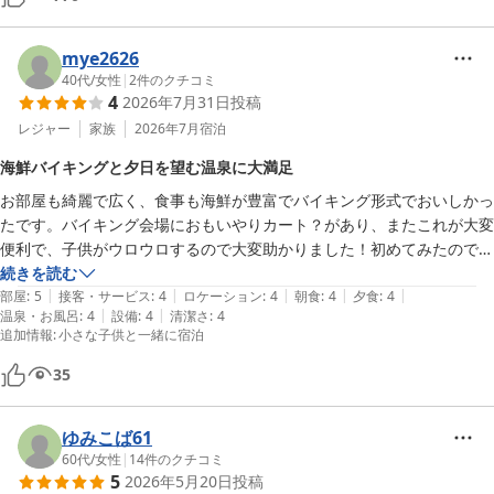
mye2626
40代
/
女性
|
2
件のクチコミ
4
2026年7月31日
投稿
レジャー
家族
2026年7月
宿泊
海鮮バイキングと夕日を望む温泉に大満足
お部屋も綺麗で広く、食事も海鮮が豊富でバイキング形式でおいしかっ
たです。バイキング会場におもいやりカート？があり、またこれが大変
便利で、子供がウロウロするので大変助かりました！初めてみたのでこ
れが置いてあるのは大変親切な施設だなと思いました。

続きを読む
|
|
|
|
|
お風呂も綺麗で夕日見ながら温泉に入れて最高でした☺️

部屋
:
5
接客・サービス
:
4
ロケーション
:
4
朝食
:
4
夕食
:
4
|
|
温泉・お風呂
:
4
設備
:
4
清潔さ
:
4
あと、多目的広場にたくさんのボードゲームがあったり、卓球があった
追加情報
:
小さな子供と一緒に宿泊
りこちらも家族で楽しめて大変よかったです！！

ちょっと部屋から色々な場所が遠かったりが難点ですがそのほかは満足
35
でした！

地震の何日か前に行ったばかりで訪れたところが大きな地震があり大変
ゆみこば61
心を痛めております。天草とても素敵なところでしたのでまた訪れたい
60代
/
女性
|
14
件のクチコミ
です。ありがとうございました🙇
5
2026年5月20日
投稿