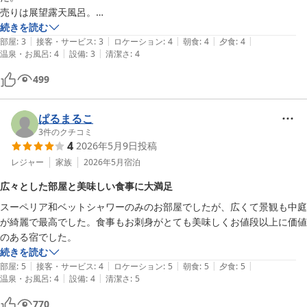
売りは展望露天風呂。

残念ながら曇で夕陽は見れませんでした。
続きを読む
|
|
|
|
|
部屋
:
3
接客・サービス
:
3
ロケーション
:
4
朝食
:
4
夕食
:
4
|
|
温泉・お風呂
:
4
設備
:
3
清潔さ
:
4
499
ぱるまるこ
3
件のクチコミ
4
2026年5月9日
投稿
レジャー
家族
2026年5月
宿泊
広々とした部屋と美味しい食事に大満足
スーペリア和ベットシャワーのみのお部屋でしたが、広くて景観も中庭
が綺麗で最高でした。食事もお刺身がとても美味しくお値段以上に価値
のある宿でした。
続きを読む
|
|
|
|
|
部屋
:
5
接客・サービス
:
4
ロケーション
:
5
朝食
:
5
夕食
:
5
|
|
温泉・お風呂
:
4
設備
:
4
清潔さ
:
5
770