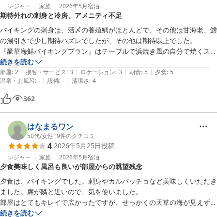
レジャー
家族
2026年5月
宿泊
期待外れの刺身と冷房、アメニティ不足
バイキングの刺身は、活〆の養殖鯛がほとんどで、その他は甘海老、鱧
の湯引きで少し期待ハズレでしたが、その他は期待以上でした。

『豪華海鮮バイキングプラン』はテーブルで浜焼き風の自分で焼くスタ
イル。伊勢海老に帆立、鮑？はコスパが良かったのでオススメします。

続きを読む
|
|
|
|
|
レストラン内はエアコンが効き過ぎて、身体が冷え切ってしまうほどだ
部屋
:
2
接客・サービス
:
3
ロケーション
:
3
朝食
:
5
夕食
:
5
|
|
温泉・お風呂
:
-
設備
:
-
清潔さ
:
4
ったのが少し残念でした。

アメニティが部屋に無かったので星を減らしました。
362
はなまるワン
50代
/
女性
|
9
件のクチコミ
4
2026年5月25日
投稿
レジャー
家族
2026年5月
宿泊
夕食美味しく風呂も良いが部屋からの眺望残念
夕食は、バイキングでした。刺身やカルパッチョなど美味しくいただき
ました。席が隣と近いので、気を使いました。

部屋はとてもキレイで広かったですが、せっかくの天草の海が見えず残
念でした。。風呂は、広くゆっくり入れました。景色バッチリです。

続きを読む