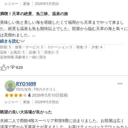
レジャー
家族
2026年5月
宿泊
満喫！天草の絶景、魚三昧、温泉の旅
美味しい魚と美しい海を堪能したくて福岡から天草までやって来まし
た。絶景も温泉も魚も期待以上でした。部屋から臨む天草の海と島々に
は見惚れました。

温泉も部屋も清潔。1つだけ気になったのは、大浴場で水を飲む場所が
続きを読む
|
|
|
|
|
遠いことでしたね。サウナの後水を飲みたくなり、階段を上がって水分
部屋
:
5
接客・サービス
:
5
ロケーション
:
5
朝食
:
5
夕食
:
4
|
|
温泉・お風呂
:
5
設備
:
5
清潔さ
:
5
補給、、→出来ればもう少し近くに水飲み場があればいいなあと思いま
追加情報
:
高齢者と一緒に宿泊
した。

それ以外はこれまた絶景の熱め温泉です。

1
620
食事も魚好きにはたまらない、両頬に刺身を頬張って食べました笑

朝食ものっけ丼とか言う刺身他etc.乗っけてバクバク。魚も絶景も満喫
RYO1699
した2日間でした！
50代
/
女性
|
7
件のクチコミ
4
2026年5月10日
投稿
レジャー
家族
2026年5月
宿泊
眺望の良い大浴場が良かった
夫婦二人で西館4階スーペリア和室8畳に泊まりました。お部屋は広く
清潔で窓から天草富士が見えました。お茶はティーパックでウェルカム