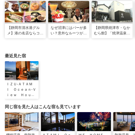
【静岡市清水港グル
なぜ沼津にはバーが多
【静岡県焼津市・なか
メ】港の名店ならコ
い？意外なルーツがわ
むら館】「焼津温泉」
コ！マグロ食べ比べや
かる店へ【静岡県沼津
発祥の地で「浮遊体
激レア“サバの氷室盛
市・BAR FRANK／ね
験」 開発期間3年の温
り”港周辺の店5選
こと白鳥】
泉商品で手がすべすべ
最近見た宿
ＩＺＵ‐ＡＴＡＭ
Ｉ Ｏｃｅａｎ‐Ｖ
ｉｅｗ Ｈｏｕｓ
ｅ
同じ宿を見た人はこんな宿も見ています