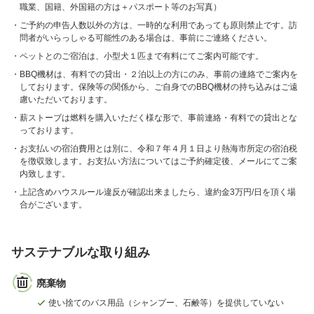
職業、国籍、外国籍の方は＋パスポート等のお写真）
ご予約の申告人数以外の方は、一時的な利用であっても原則禁止です。訪
問者がいらっしゃる可能性のある場合は、事前にご連絡ください。
ペットとのご宿泊は、小型犬１匹まで有料にてご案内可能です。
BBQ機材は、有料での貸出・２泊以上の方にのみ、事前の連絡でご案内を
しております。保険等の関係から、ご自身でのBBQ機材の持ち込みはご遠
慮いただいております。
薪ストーブは燃料を購入いただく様な形で、事前連絡・有料での貸出とな
っております。
お支払いの宿泊費用とは別に、令和７年４月１日より熱海市所定の宿泊税
を徴収致します。お支払い方法についてはご予約確定後、メールにてご案
内致します。
上記含めハウスルール違反が確認出来ましたら、違約金3万円/日を頂く場
合がございます。
サステナブルな取り組み
廃棄物
使い捨てのバス用品（シャンプー、石鹸等）を提供していない