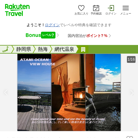
お気に入り
予約確認
ログイン
メニュー
全国
全国
静岡県
熱海
網代温泉
ＩＺＵ‐ＡＴＡＭＩ Ｏ
1/16