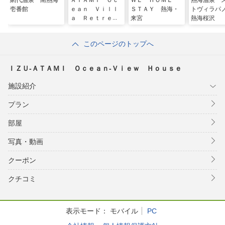
網代温泉 南熱海
ＡＴＡＭＩ Ｏｃ
ＷＥ ＨＯＭＥ
熱海温泉 
壱番館
ｅａｎ Ｖｉｌｌ
ＳＴＡＹ 熱海・
トヴィラパ
ａ Ｒｅｔｒｅａ
来宮
熱海桜沢
ｔ
このページのトップへ
ＩＺＵ‐ＡＴＡＭＩ Ｏｃｅａｎ‐Ｖｉｅｗ Ｈｏｕｓｅ
施設紹介
プラン
部屋
写真・動画
クーポン
クチコミ
表示モード：
モバイル
PC