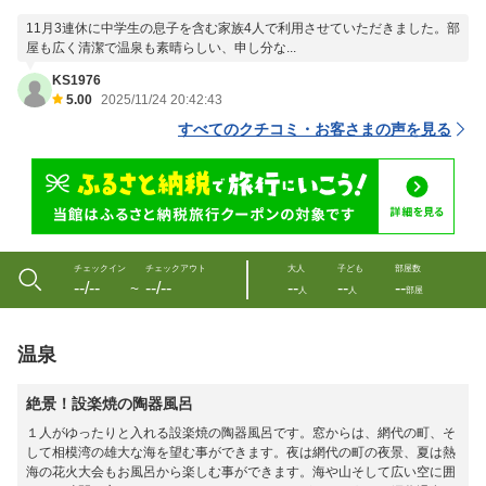
11月3連休に中学生の息子を含む家族4人で利用させていただきました。部
屋も広く清潔で温泉も素晴らしい、申し分な...
KS1976
5.00
2025/11/24 20:42:43
すべてのクチコミ・お客さまの声を見る
チェックイン
チェックアウト
大人
子ども
部屋数
--/--
--/--
--
--
--
〜
人
人
部屋
温泉
絶景！設楽焼の陶器風呂
１人がゆったりと入れる設楽焼の陶器風呂です。窓からは、網代の町、そ
して相模湾の雄大な海を望む事ができます。夜は網代の町の夜景、夏は熱
海の花火大会もお風呂から楽しむ事ができます。海や山そして広い空に囲