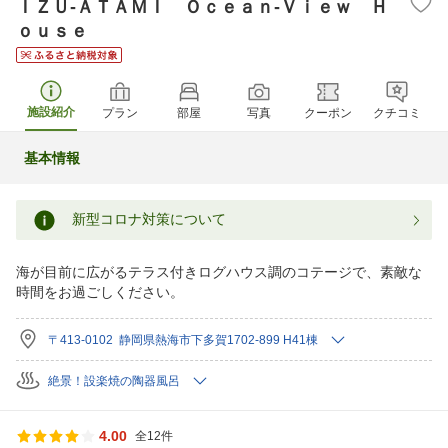
ＩＺＵ‐ＡＴＡＭＩ Ｏｃｅａｎ‐Ｖｉｅｗ Ｈ
ｏｕｓｅ
施設紹介
プラン
部屋
写真
クーポン
クチコミ
基本情報
新型コロナ対策について
海が目前に広がるテラス付きログハウス調のコテージで、素敵な
時間をお過ごしください。
〒413-0102 静岡県熱海市下多賀1702-899 H41棟
絶景！設楽焼の陶器風呂
4.00
全12件