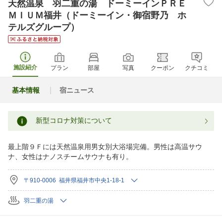
天然温泉 羽二重の湯 ドーミーインＰＲＥ
ＭＩＵＭ福井（ドーミーイン・御宿野乃 ホ
テルズグループ）
施設紹介
プラン
部屋
写真
クーポン
クチコミ
基本情報
宿ニュース
新型コロナ対策について
最上階９Ｆには天然温泉用男女別大浴場完備。男性は高温サウ
ナ、女性はナノスチームサウナも有り。
〒910-0006 福井県福井市中央1-18-1
羽二重の湯