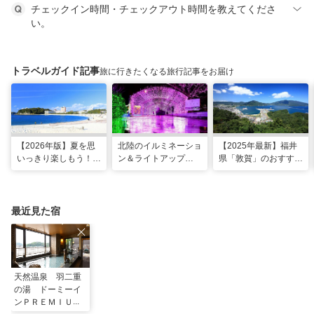
チェックイン時間・チェックアウト時間を教えてくださ
い。
トラベルガイド記事
旅に行きたくなる旅行記事をお届け
【2026年版】夏を思
北陸のイルミネーショ
【2025年最新】福井
いっきり楽しもう！関
ン＆ライトアップ
県「敦賀」のおすすめ
西のおすすめ海水浴
2025-2026年版
観光スポット20選！
場・ビーチ18選
現地スタッフ厳選
最近見た宿
天然温泉 羽二重
の湯 ドーミーイ
ンＰＲＥＭＩＵＭ