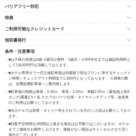
バリアフリー対応
特典
ご利用可能なクレジットカード
領収書発行
条件・注意事項
■お子様の添寝は0歳~2歳児が無料、3歳児～小学6年生までは施設利用料と
して1泊3000円を頂戴しております。
■ホテル専用タワー式立体駐車場は到着順で宿泊プランに準ずるチェックイ
ン時間～チェックアウト時間迄で1,300円となっております。 ※満車の際
は、近隣提携駐車場へご案内致します。
■駐車場の制限は車長：5.30ｍ 車高：2.00ｍ 車幅2.05ｍ（最低地上高9
センチ)重量2.5ｔ迄 ※エアロパーツ仕様・タイヤインチアップ等、改造車
のご利用はお断りしております。
■当ホテルでは刺青・タトゥー等をされている方のご入浴はお断りしており
ます。
■到着予定時間を2時間以上過ぎる場合はお手数ではございますが、ホテル
までご連絡をお願申し上げます。連絡がない場合はキャンセルさせて頂く
場合がございます。