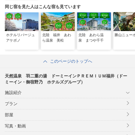
福井（ドーミーイ
ン・御宿野乃 ホ
同じ宿を見た人はこんな宿も見ています
テルズグループ）
ホテルリバージュ
北陸 福井 あわ
北陸 あわら温
勝山ニュー
アケボノ
ら温泉 美松
泉 まつや千千
このページのトップへ
天然温泉 羽二重の湯 ドーミーインＰＲＥＭＩＵＭ福井（ドー
ミーイン・御宿野乃 ホテルズグループ）
施設紹介
プラン
部屋
写真・動画