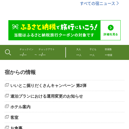
すべての宿ニュース
チェックイン
チェックアウト
大人
子ども
部屋数
--/--
--/--
--
--
--
〜
人
人
部屋
宿からの情報
いいとこ掘りだくさんキャンペーン 第2弾
連泊プランにおける運用変更のお知らせ
ホテル案内
客室
お食事