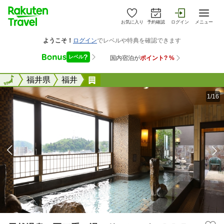
お気に入り
予約確認
ログイン
メニュー
全国
全国
福井県
福井
天然温泉 羽二重の湯 ドーミー
1/16