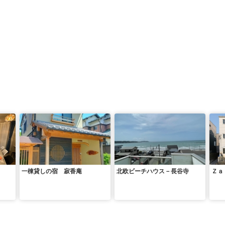
一棟貸しの宿 寂香庵
北欧ビーチハウス－長谷寺
Ｚａ