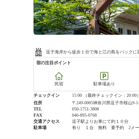
逗子海岸から徒歩１分で海と江の島をバックに
宿の注目ポイント
民宿
駐車場あり
チェックイン
15:00 （最終チェックイン：20:00
住所
〒249-0005神奈川県逗子市桜山9-1
TEL
050-1751-3808
FAX
046-895-0768
交通アクセス
逗子駅よりお車にて約１０分
駐車場
有り １台 無料 要予約 2メー