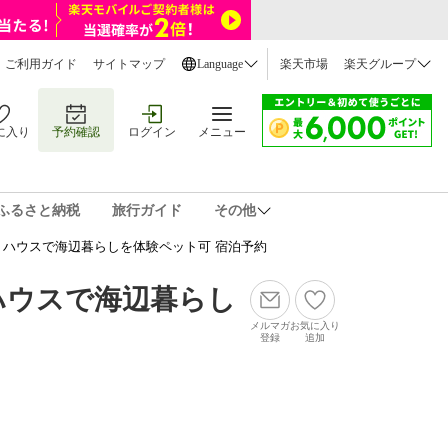
ご利用ガイド
サイトマップ
Language
楽天市場
楽天グループ
に入り
予約確認
ログイン
メニュー
ふるさと納税
旅行ガイド
その他
ハウスで海辺暮らしを体験ペット可 宿泊予約
ハウスで海辺暮らし
メルマガ
お気に入り
登録
追加