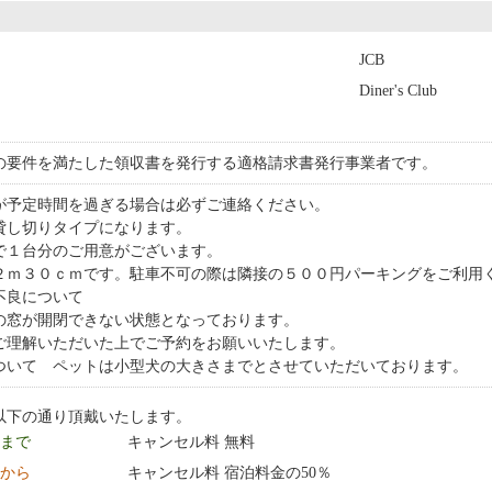
JCB
Diner's Club
の要件を満たした領収書を発行する適格請求書発行事業者です。
が予定時間を過ぎる場合は必ずご連絡ください。
貸し切りタイプになります。
で１台分のご用意がございます。
２ｍ３０ｃｍです。駐車不可の際は隣接の５００円パーキングをご利用
備不良について
の窓が開閉できない状態となっております。
ご理解いただいた上でご予約をお願いいたします。
ついて ペットは小型犬の大きさまでとさせていただいております。
以下の通り頂戴いたします。
9 まで
キャンセル料 無料
0:00 から
キャンセル料 宿泊料金の50％