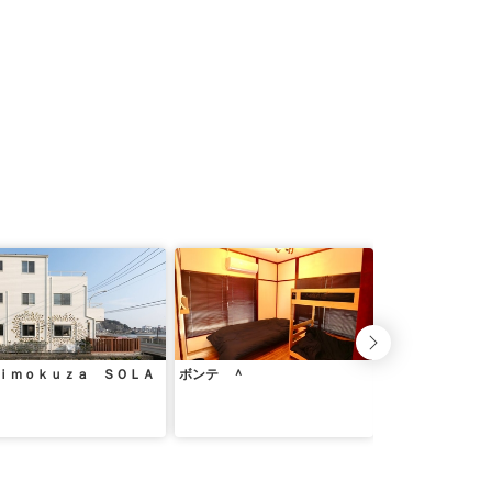
ｉｍｏｋｕｚａ ＳＯＬＡ
ボンテ ＾
ＨＡＳＥ ＴＥＲ