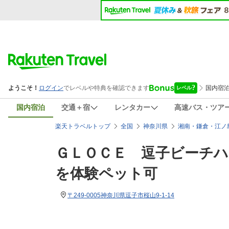
国内宿泊
交通＋宿
レンタカー
高速バス・ツア
楽天トラベルトップ
全国
神奈川県
湘南・鎌倉・江ノ
ＧＬＯＣＥ 逗子ビーチ
を体験ペット可
〒249-0005神奈川県逗子市桜山9-1-14