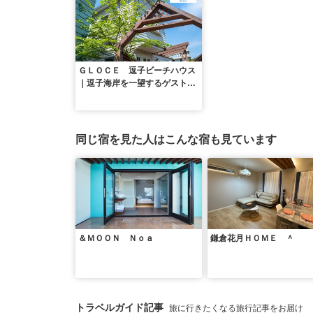
ＧＬＯＣＥ 逗子ビーチハウス
｜逗子海岸を一望するゲストハ
ウスで海辺暮らしを体験ペット
可
同じ宿を見た人はこんな宿も見ています
＆ＭＯＯＮ Ｎｏａ
鎌倉花月ＨＯＭＥ ＾
トラベルガイド記事
旅に行きたくなる旅行記事をお届け