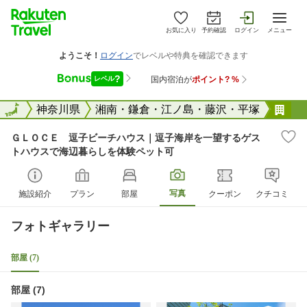
お気に入り
予約確認
ログイン
メニュー
全国
全国
神奈川県
湘南・鎌倉・江ノ島・藤沢・平塚
Ｇ
ＧＬＯＣＥ 逗子ビーチハウス｜逗子海岸を一望するゲス
トハウスで海辺暮らしを体験ペット可
写真
施設紹介
プラン
部屋
クーポン
クチコミ
フォトギャラリー
部屋 (7)
部屋 (7)