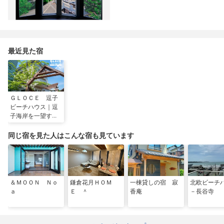
最近見た宿
ＧＬＯＣＥ 逗子
ビーチハウス｜逗
子海岸を一望する
ゲストハウスで海
辺暮らしを体験ペ
同じ宿を見た人はこんな宿も見ています
ット可
＆ＭＯＯＮ Ｎｏ
鎌倉花月ＨＯＭ
一棟貸しの宿 寂
北欧ビーチ
ａ
Ｅ ＾
香庵
－長谷寺