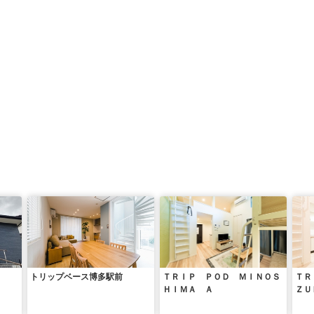
トリップベース博多駅前
ＴＲＩＰ ＰＯＤ ＭＩＮＯＳ
ＴＲ
ＨＩＭＡ Ａ
ＺＵ