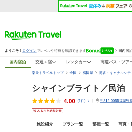
国内宿泊
交通＋宿
レンタカー
高速バス・ツア
楽天トラベルトップ
全国
福岡県
博多・キャナルシテ
シャインブライト／民泊
4.00
(
1
件)
〒812-0055福岡
施設紹介
プラン一覧
部屋一覧
写真・動