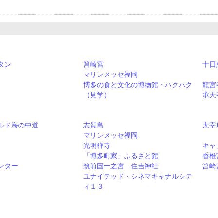
タン
筥崎宮
十日
マリンメッセ福岡
博多の食と文化の博物館・ハクハク
龍宮
（見学）
承天
ルド海の中道
志賀島
太宰
マリンメッセ福岡
光明禅寺
キャ
「博多町家」ふるさと館
香椎
ンター
筑前国一之宮 住吉神社
筥崎
ユナイテッド・シネマキャナルシテ
ィ１３