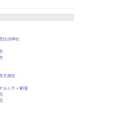
恵比須神社
寺
寺
府天満宮
ナルシティ劇場
宮
宮