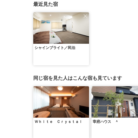
最近見た宿
シャインブライト／民泊
同じ宿を見た人はこんな宿も見ています
Ｗｈｉｔｅ Ｃｒｙｓｔａｌ
宰府ハウス ＾