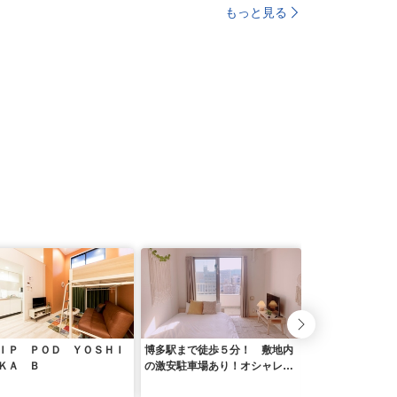
もっと見る
ＩＰ ＰＯＤ ＹＯＳＨＩ
博多駅まで徒歩５分！ 敷地内
パインヒルズ美野
ＫＡ Ｂ
の激安駐車場あり！オシャレな
お部屋で福岡満喫ステイ！ ピ