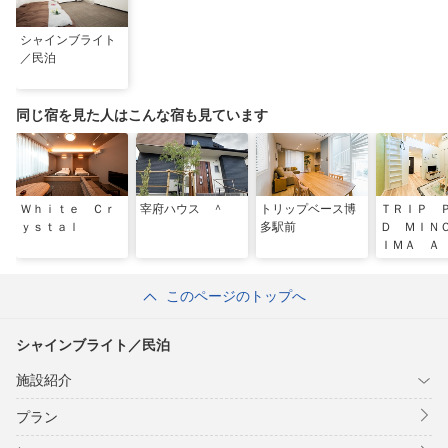
シャインブライト
／民泊
同じ宿を見た人はこんな宿も見ています
Ｗｈｉｔｅ Ｃｒ
宰府ハウス ＾
トリップベース博
ＴＲＩＰ 
ｙｓｔａｌ
多駅前
Ｄ ＭＩＮ
ＩＭＡ Ａ
このページのトップへ
シャインブライト／民泊
施設紹介
プラン