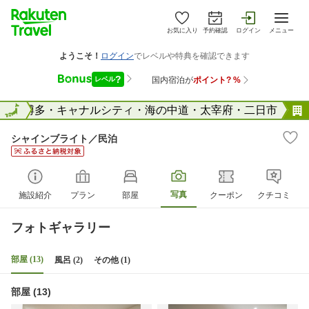
お気に入り
予約確認
ログイン
メニュー
県
全国
博多・キャナルシティ・海の中道・太宰府・二日市
シャインブライト／民泊
写真
施設紹介
プラン
部屋
クーポン
クチコミ
フォトギャラリー
部屋 (13)
風呂 (2)
その他 (1)
部屋 (13)