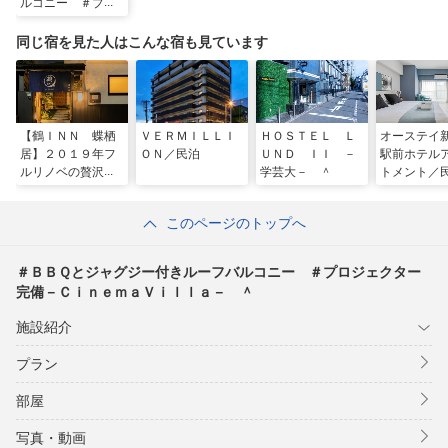
ルコニー ＃プロ
ジェクター完備－
ＣｉｎｅｍａＶｉ
同じ宿を見た人はこんな宿も見ています
ｌｌａ－ ＾
【鶴ＩＮＮ 蝶栖
ＶＥＲＭＩＬＬＩ
ＨＯＳＴＥＬ Ｌ
オーステイ
居】２０１９年フ
ＯＮ／民泊
ＵＮＤ ＩＩ －
駅前ホテル
ルリノベの贅沢な
学芸大－ ＾
トメント／
和モダン一軒家☆
鶴橋駅徒歩５分☆
このページのトップへ
／民泊
＃ＢＢＱとジャグジー付きルーフバルコニー ＃プロジェクター
完備－ＣｉｎｅｍａＶｉｌｌａ－ ＾
施設紹介
プラン
部屋
写真・動画