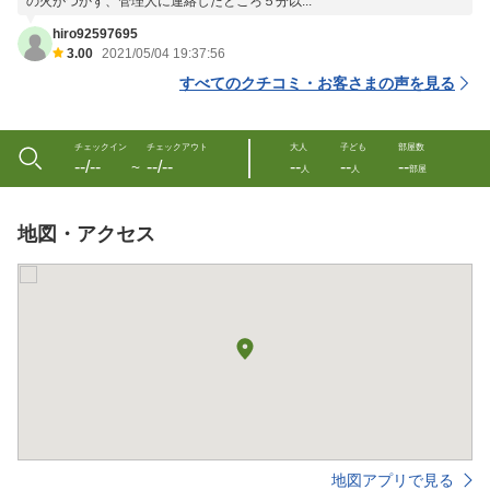
の火がつかず、管理人に連絡したところ５分以...
hiro92597695
3.00
2021/05/04 19:37:56
すべてのクチコミ・お客さまの声を見る
チェックイン
チェックアウト
大人
子ども
部屋数
--/--
--/--
--
--
--
〜
人
人
部屋
地図・アクセス
地図アプリで見る