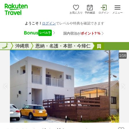
お気に入り
予約確認
ログイン
メニュー
全国
全国
沖縄県
恩納・名護・本部・今帰仁
＃ＢＢＱとジ
1/16