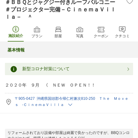
＃ＢＢＱとジャグジー付きルーフバルコニー
＃プロジェクター完備－ＣｉｎｅｍａＶｉｌ
ｌａ－ ＾
施設紹介
プラン
部屋
写真
クーポン
クチコミ
基本情報
新型コロナ対策について
２０２０年 ９月 《 ＮＥＷ ＯＰＥＮ！！
〒905-0427 沖縄県国頭郡今帰仁村兼次810-250 Ｔｈｅ Ｍｏｖｅ
ｓ -ＣｉｎｅｍａＶｉｌｌａ
リフォームされており設備や部屋は綺麗で良かったのですが、BBQコンロ