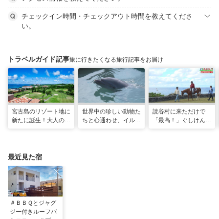
チェックイン時間・チェックアウト時間を教えてくださ
い。
トラベルガイド記事
旅に行きたくなる旅行記事をお届け
宮古島のリゾート地に
世界中の珍しい動物た
読谷村に来ただけで
新たに誕生！大人の特
ちと心通わせ、イルカ
「最高！」ぐしけんさ
別ステイをかなえる
と一緒に泳ぐ夢の体験
ん、馬に乗って日本茶
「アラマンダ スプレ
「間近でふれ合える！
にうっとり。沖縄の隠
ンディド」
推しアニマル！！」
れ名所を全力で満喫し
てきた
最近見た宿
＃ＢＢＱとジャグ
ジー付きルーフバ