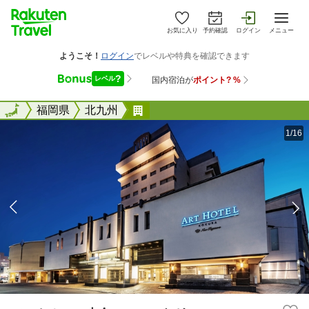
お気に入り
予約確認
ログイン
メニュー
全国
全国
福岡県
北九州
アートホテル小倉 ニュータガ
1/16