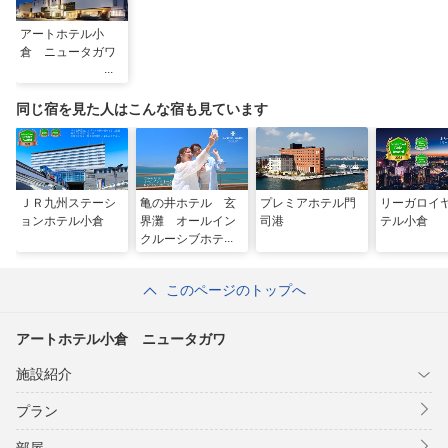
アートホテル小
倉 ニュータガワ
同じ宿を見た人はこんな宿も見ています
ＪＲ九州ステーシ
亀の井ホテル 玄
プレミアホテル門
リーガロイ
ョンホテル小倉
界灘 オールイン
司港
テル小倉
クルーシブホテル
このページのトップへ
アートホテル小倉 ニュータガワ
施設紹介
プラン