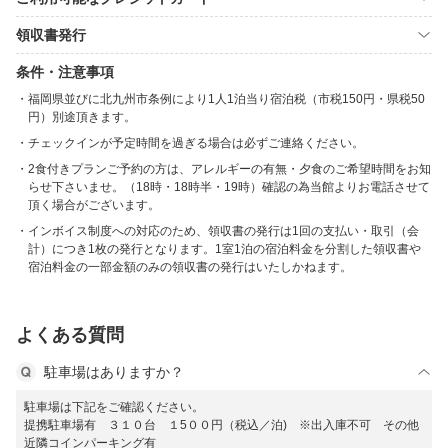
領収書発行
条件・注意事項
福岡県並びに北九州市条例により1人1泊当り宿泊税（市税150円・県税50
円）別途頂きます。
チェックインが予定時間を過ぎる場合は必ずご連絡ください。
2食付きプランご予約の方は、アレルギーの有無・夕食のご希望時間をお知
らせ下さいませ。（18時・18時半・19時）確認の為当館よりお電話させて
頂く場合がございます。
インボイス制度への対応のため、領収書の発行は1回の支払い・取引（会
計）につき1枚の発行となります。1室1泊の宿泊料金を分割した領収書や
宿泊料金の一部金額のみの領収書の発行はいたしかねます。
よくある質問
駐車場はありますか？
駐車場は下記をご確認ください。
提携駐車場有 ３１０台 １5００円（税込／泊) ※出入庫不可 その他
近隣コインパーキング有