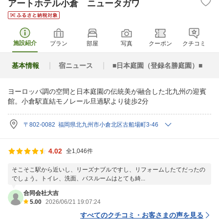
アートホテル小倉 ニュータガワ
施設紹介
プラン
部屋
写真
クーポン
クチコミ
基本情報
宿ニュース
■日本庭園（登録名勝庭園）■
ヨーロッパ調の空間と日本庭園の伝統美が融合した北九州の迎賓
館。小倉駅直結モノレール旦過駅より徒歩2分
〒802-0082 福岡県北九州市小倉北区古船場町3-46
4.02
全1,046件
そこそこ駅から近いし、リーズナブルですし、リフォームしたてだったの
でしょう。トイレ、洗面、バスルームはとても綺...
合同会社大吉
5.00
2026/06/21 19:07:24
すべてのクチコミ・お客さまの声を見る