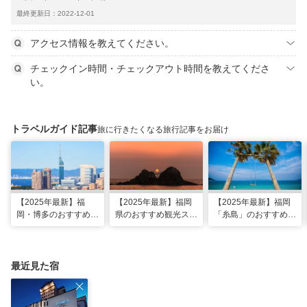
最終更新日：2022-12-01
アクセス情報を教えてください。
チェックイン時間・チェックアウト時間を教えてくださ
い。
トラベルガイド記事
旅に行きたくなる旅行記事をお届け
【2025年最新】福
【2025年最新】福岡
【2025年最新】福岡
岡・博多のおすすめ観
県のおすすめ観光スポ
「糸島」のおすすめ観
光スポット26選！太
ット20！人気観光地
光・グルメ・インスタ
宰府・糸島まで網羅
から穴場まで厳選
映えスポット
最近見た宿