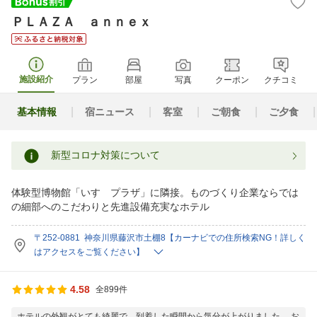
ＰＬＡＺＡ ａｎｎｅｘ
施設紹介
プラン
部屋
写真
クーポン
クチコミ
基本情報
宿ニュース
客室
ご朝食
ご夕食
新型コロナ対策について
体験型博物館「いすゞプラザ」に隣接。ものづくり企業ならでは
の細部へのこだわりと先進設備充実なホテル
〒252-0881 神奈川県藤沢市土棚8【カーナビでの住所検索NG！詳しく
はアクセスをご覧ください】
4.58
全899件
ホテルの外観がとても綺麗で、到着した瞬間から気分が上がりました。 お