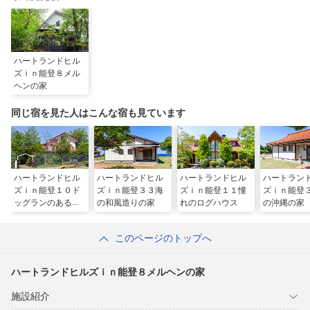
ハートランドヒル
ズｉｎ能登８メル
ヘンの家
同じ宿を見た人はこんな宿も見ています
ハートランドヒル
ハートランドヒル
ハートランドヒル
ハートラン
ズｉｎ能登１０ド
ズｉｎ能登３３海
ズｉｎ能登１１憧
ズｉｎ能登
ッグランのある家
の和風造りの家
れのログハウス
の沖縄の家
このページのトップへ
ハートランドヒルズｉｎ能登８メルヘンの家
施設紹介