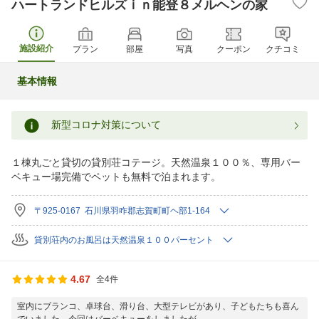
ハートランドヒルズｉｎ能登８メルヘンの家
施設紹介
プラン
部屋
写真
クーポン
クチコミ
基本情報
新型コロナ対策について
１棟丸ごと貸切の貸別荘コテージ。天然温泉１００％、専用バー
ベキュー場完備でペットも無料で泊まれます。
〒925-0167 石川県羽咋郡志賀町町ヘ部1-164
貸別荘内のお風呂は天然温泉１００パーセント
4.67
全4件
室内にブランコ、卓球台、滑り台、大型テレビがあり、子どもたちも喜ん