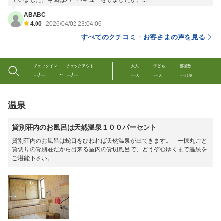
でいました。今回はバーベキューをしましたが、...
ABABC
4.00
2026/04/02 23:04:06
すべてのクチコミ・お客さまの声を見る
チェックイン
チェックアウト
大人
子ども
部屋数
--/--
--/--
--
--
--
〜
人
人
部屋
温泉
貸別荘内のお風呂は天然温泉１００パーセント
貸別荘内のお風呂は蛇口をひねれば天然温泉が出てきます。 一棟丸ごと
貸切りの貸別荘だから出来る室内の貸切風呂で、どうぞ心ゆくまで温泉を
ご堪能下さい。