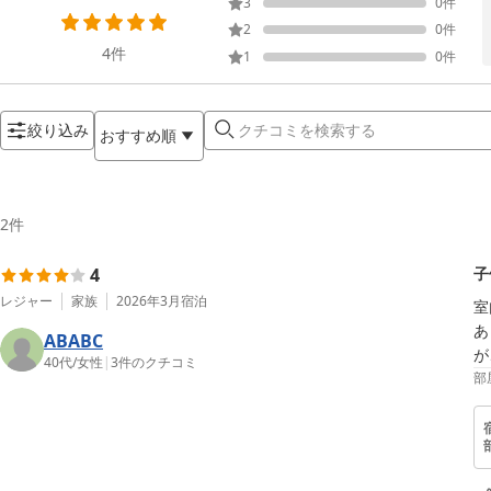
3
0
件
2
0
件
4
件
1
0
件
絞り込み
おすすめ順
2
件
4
子
レジャー
家族
2026年3月
宿泊
室
あ
ABABC
が
40代
/
女性
|
3
件のクチコミ
部