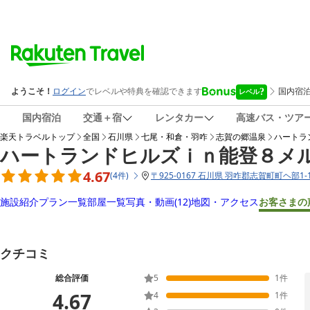
国内宿泊
交通＋宿
レンタカー
高速バス・ツア
楽天トラベルトップ
全国
石川県
七尾・和倉・羽咋
志賀の郷温泉
ハートラ
ハートランドヒルズｉｎ能登８メ
4.67
(
4
件
)
〒
925-0167 石川県 羽咋郡志賀町町ヘ部1-1
施設紹介
プラン一覧
部屋一覧
写真・動画
(12)
地図・アクセス
お客さまの
クチコミ
総合評価
5
1
件
4.67
4
1
件