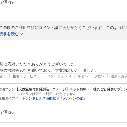
19
この度のご利用並びにコメント誠にありがとうございます。このように
ては、別荘地のルール上、決められたゴミステーションにお客様ご自身
続きを読む
ん。また、受付は別荘地がある志賀町中心街の国道249号線沿いにあり
泊の皆さまが直接別荘へ行ってしまわず分かりやすいように、ホームペ
この度は誠にありがとうございました。また機会がありましたらどうぞ
ハートランドヒルズｉｎ能登８メルヘンの家
切に応対いただきありがとうございました。

2026-04-19
屋の掃除等も行き届いており、大変満足いたしました。
|
|
|
|
|
屋
:
5
接客・サービス
:
5
ロケーション
:
4
朝食
:
-
夕食
:
-
温泉・お
宿泊プラン
【天然温泉付き貸別荘・コテージ】ペット無料・一棟丸ごと貸切りプラ
このプランは現在ご利用いただけません
部屋タイプ
ハートランドヒルズin能登８「メルヘンの家」
26