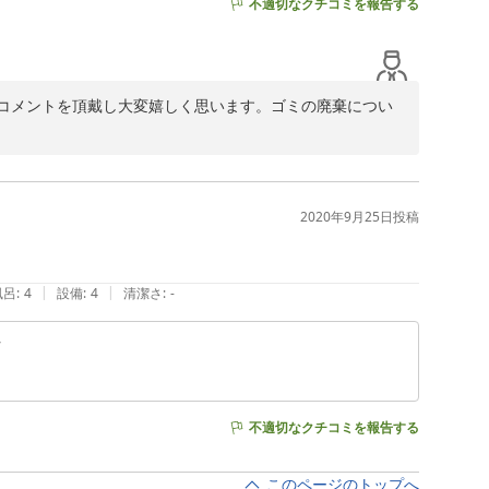
不適切なクチコミを報告する
コメントを頂戴し大変嬉しく思います。ゴミの廃棄につい
で捨てに行って頂くことになっており申し訳ございませ
、別荘地までは車で5分程度の距離となっております。ご宿
ージや予約案内メール等で周知して参りたいと思います。

よろしくお願い致します。
2020年9月25日
投稿
|
|
風呂
:
4
設備
:
4
清潔さ
:
-
ン
不適切なクチコミを報告する
このページのトップへ