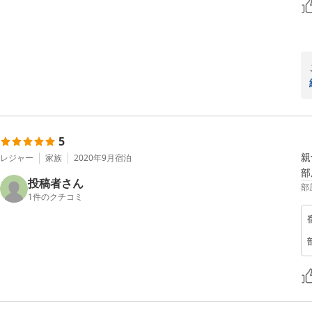
5
親
レジャー
家族
2020年9月
宿泊
部
投稿者さん
部
1
件のクチコミ