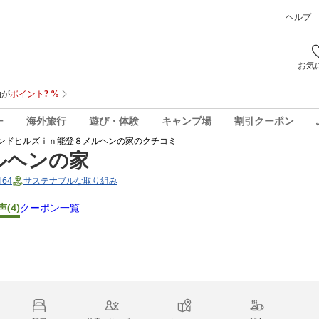
ヘルプ
お気
ー
海外旅行
遊び・体験
キャンプ場
割引クーポン
ンドヒルズｉｎ能登８メルヘンの家
のクチコミ
ルヘンの家
64
サステナブルな取り組み
声
(4)
クーポン一覧