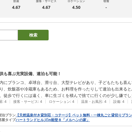
部屋
接客・サービス
ロケーション
朝食
4.67
4.67
4.50
-
検索
供も喜ぶ充実設備、連泊も可能！
内にブランコ、卓球台、滑り台、大型テレビがあり、子どもたちも喜ん
り、炊飯器や冷蔵庫もあるため、お料理を作ったりして連泊も出来ると
、徒歩で行くには遠く、車に生ゴミを積んで捨てに行くのが少し嫌でし
|
|
|
|
|
屋
:
4
接客・サービス
:
4
ロケーション
:
4
温泉・お風呂
:
4
設備
:
4
宿泊プラン
【天然温泉付き貸別荘・コテージ】ペット無料・一棟丸ごと貸切りプラ
部屋タイプ
ハートランドヒルズin能登８「メルヘンの家」