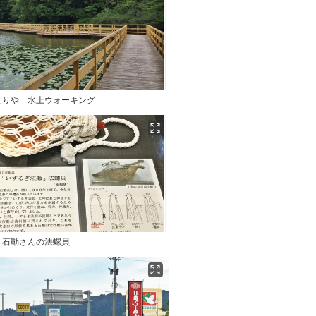
とりや 水上ウォーキング
 石動さんの法螺貝