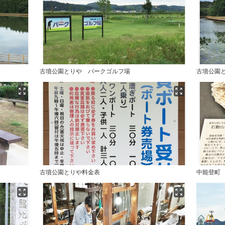
古墳公園とりや パークゴルフ場
古墳公園
古墳公園とりや料金表
中能登町