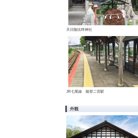
天日陰比咩神社
JR七尾線 能登二宮駅
外観