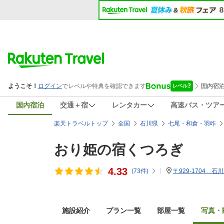
国内宿泊
交通＋宿
レンタカー
高速バス・ツア
楽天トラベルトップ
全国
石川県
七尾・和倉・羽咋
おり姫の宿くつろぎ
4.33
(
73
件)
〒929-1704 
施設紹介
プラン一覧
部屋一覧
写真・動