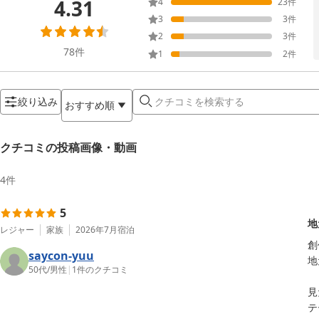
4.31
4
23
件
3
3
件
2
3
件
78
件
1
2
件
絞り込み
おすすめ順
クチコミの投稿画像・動画
4
件
5
地
レジャー
家族
2026年7月
宿泊
創
saycon-yuu
地
50代
/
男性
|
1
件のクチコミ
見
テ