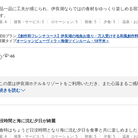
品一品に工夫が感じられ、伊良湖ならではの食材をゆっくり楽しめる宿
す。
|
|
|
|
|
屋
:
4
接客・サービス
:
5
ロケーション
:
5
朝食
:
5
夕食
:
5
温泉・お
宿泊プラン
【創作和フレンチコース】伊良湖の地魚お造り・万人受けする和風創作料
部屋タイプ
オーシャンビューヴィラ＜海側ツインルーム・18平米＞
46
この度は伊良湖ホテル＆リゾートをご利用いただき、また心温まるご感
創作和フレンチコースを楽しみにお越しいただきご期待にお応えするこ
続きを読む
伊良湖の地魚のお造りをはじめ、鮑や伊勢海老、和牛フィレステーキな
たとのこと、料理長をはじめ調理スタッフ一同、大変光栄に存じます。
ス全体のバランスも良かった」とのお言葉は、創作和フレンチならでは
ます。

没時間と海に沈む夕日が綺麗
特に和牛フィレステーキとフォアグラをご満足いただけたとのこと、一
食時はちょうど日没時間となり海に沈む夕日を食事と共に楽しめました
りの励みでございます。

|
|
|
|
|
屋
:
4
接客・サービス
:
5
ロケーション
:
5
朝食
:
5
夕食
:
5
温泉・お
これからも渥美半島・伊良湖ならではの旬の食材を活かし、お客様にご