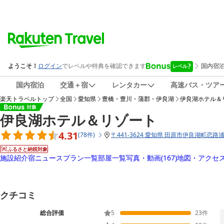
国内宿泊
交通＋宿
レンタカー
高速バス・ツア
楽天トラベルトップ
全国
愛知県
豊橋・豊川・蒲郡・伊良湖
伊良湖ホテル＆
伊良湖ホテル＆リゾート
4.31
(
78
件
)
〒
441-3624 愛知県 田原市伊良湖町恋路浦2
ふるさと納税対象
施設紹介
宿ニュース
プラン一覧
部屋一覧
写真・動画
(167)
地図・アクセ
クチコミ
総合評価
5
23
件