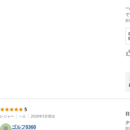
一
で
部
5
日
レジャー
一人
2026年5月
宿泊
夕
ゴルフ0360
部