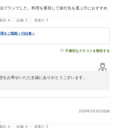
泊プランでした。料理を重視して旅行先を選ぶ方におすすめ
|
|
風呂
:
4
設備
:
5
清潔さ
:
5
理をご堪能＜1泊2食＞
不適切なクチコミを報告する
想をお寄せいただき誠にありがとうございます。

とができましたこと、大変嬉しく拝読いたしました。

ど、地元の旬の食材を活かしたお料理をお楽しみいただけ
また、「和の要素が取り入れられていて食べやすく、コー
の魅力を感じていただけたものと、大変嬉しく思っており
2026年5月26日
投稿
品一品心を込めてご提供しております私どもにとって何よ
。
|
|
風呂
:
4
設備
:
4
清潔さ
:
5
満足いただけるお料理をご提供できるよう努めてまいりま