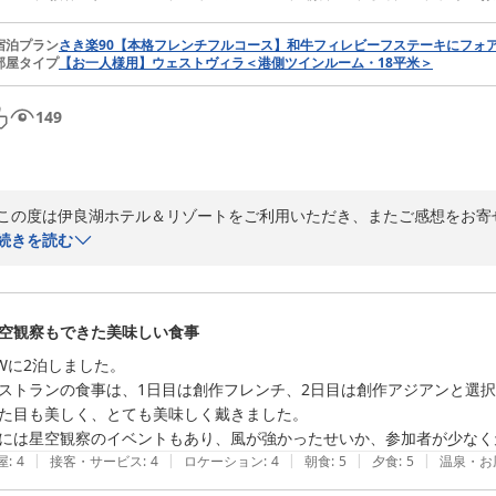
す。

宿泊プラン
さき楽90【本格フレンチフルコース】和牛フィレビーフステーキにフォア
ぜひまた季節を変えてお越しいただき、その時期ならではの味覚をお楽し
部屋タイプ
【お一人様用】ウェストヴィラ＜港側ツインルーム・18平米＞
スタッフ一同、またのお越しを心よりお待ちしております。
伊良湖ホテル＆リゾート
149
2026-08-04
この度は伊良湖ホテル＆リゾートをご利用いただき、またご感想をお寄
ご夕食とともに、海に沈む夕日をご堪能いただけたとのこと、大変嬉しく
続きを読む
伊良湖岬は美しい夕景をご覧いただけることも魅力のひとつであり、季
お食事とともに特別なひとときをお過ごしいただけたようで、スタッフ
これからもお料理はもちろん、伊良湖ならではの景色や自然をお楽しみ
空観察もできた美味しい食事
またのお越しを心よりお待ちしております。
Wに2泊しました。

伊良湖ホテル＆リゾート
ストランの食事は、1日目は創作フレンチ、2日目は創作アジアンと選択
2026-06-08
た目も美しく、とても美味しく戴きました。

には星空観察のイベントもあり、風が強かったせいか、参加者が少なく
|
|
|
|
|
屋
:
4
接客・サービス
:
4
ロケーション
:
4
朝食
:
5
夕食
:
5
温泉・お