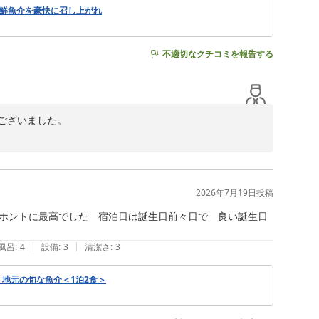
新鮮魚介を豪快に召し上がれ
不適切なクチコミを報告する
ざいました。

て御礼申し上げます。

のこと、大変嬉しく拝読いたしました。

しかった」とのお言葉は何よりの励みとなります。

2026年7月19日
投稿
くりご覧いただけたようで何よりでございます。伊良湖岬
多くのお客様にご好評をいただいております。

ホントに最高でした　宿泊日は誕生日前々日で　良い誕生日
けるホテルを目指してまいります。

|
|
風呂
:
4
設備
:
3
清潔さ
:
3
地元の旬な魚介＜1泊2食＞