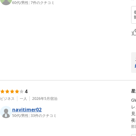
60代
/
男性
|
7
件のクチコミ
4
星
ビジネス
一人
2026年5月
宿泊
G
レ
navitimer02
見
50代
/
男性
|
33
件のクチコミ
夜
部