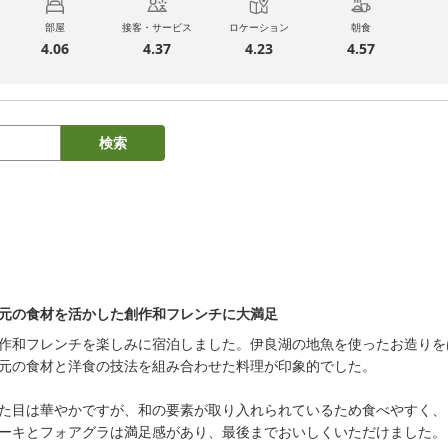
部屋
接客・サービス
ロケーション
朝食
4.06
4.37
4.23
4.57
検索
元の食材を活かした創作和フレンチに大満足
作和フレンチを楽しみに宿泊しました。伊良湖の地魚を使ったお造りを
元の食材と洋食の技法を組み合わせた料理が印象的でした。

た目は華やかですが、和の要素が取り入れられているため食べやすく、
ーキとフォアグラは満足感があり、最後までおいしくいただけました。
