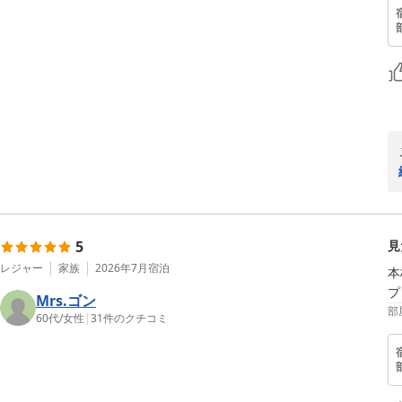
5
見
レジャー
家族
2026年7月
宿泊
本
プ
Mrs.ゴン
部
60代
/
女性
|
31
件のクチコミ