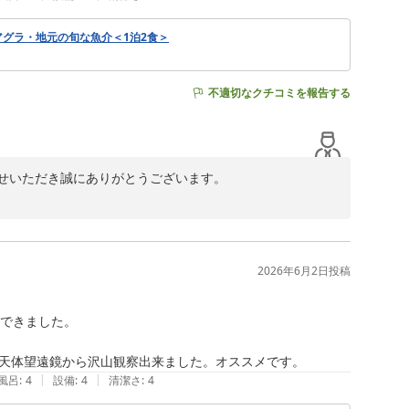
グラ・地元の旬な魚介＜1泊2食＞
みくださいませ。

不適切なクチコミを報告する
せいただき誠にありがとうございます。

拝読いたしました。

節や天候によってさまざまな表情を見せてくれます。

一同何よりの喜びでございます。

いただけるよう努めてまいります。

2026年6月2日
投稿
できました。

天体望遠鏡から沢山観察出来ました。オススメです。
|
|
風呂
:
4
設備
:
4
清潔さ
:
4