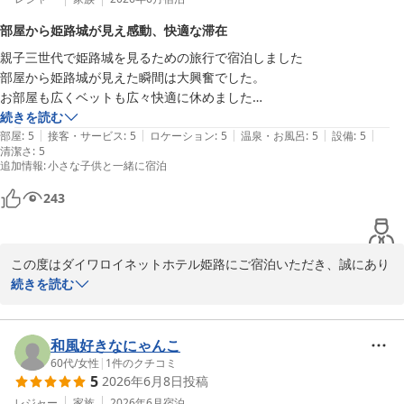
せん。より快適にご利用いただける備品について、今後の参考とさ
部屋から姫路城が見え感動、快適な滞在
せていただきます。

親子三世代で姫路城を見るための旅行で宿泊しました

部屋から姫路城が見えた瞬間は大興奮でした。

また、バス・トイレ別のお部屋にご満足いただけた反面、入浴剤サ
お部屋も広くベットも広々快適に休めました

ービスに関する貴重なご提案もありがとうございます。よりご滞在
続きを読む
をお楽しみいただけるよう、サービス向上の参考にさせていただき
|
|
|
|
|
母からは良いホテル選んだね♪と褒めてもらいました。

部屋
:
5
接客・サービス
:
5
ロケーション
:
5
温泉・お風呂
:
5
設備
:
5
ます。

清潔さ
:
5
駅からも近く食べるところにも困らず、とても思い出の残る旅になりま
追加情報
:
小さな子供と一緒に宿泊
した

チェックイン・チェックアウト機につきましては、スムーズにご利
用いただけたようで何よりです。朝食についてのご意見も含め、今
243
後の運営改善に活かしてまいります。

また機会がございましたら、ぜひご利用をお待ちしております。
この度はダイワロイネットホテル姫路にご宿泊いただき、誠にあり
ダイワロイネットホテル姫路
がとうございました。

続きを読む
また、ご家族三世代での大切なご旅行に当館をお選びいただきまし
2026-05-22
たこと、重ねて御礼申し上げます。

和風好きなにゃんこ
お部屋からご覧いただいた姫路城に感動されたとのこと、そして快
60代
/
女性
|
1
件のクチコミ
5
2026年6月8日
投稿
適にお過ごしいただけたご様子を伺い、大変嬉しく存じます。

お母さまから「良いホテルを選んだ」とのお言葉を頂戴したとのこ
レジャー
家族
2026年6月
宿泊