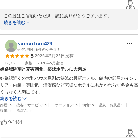
この度はご宿泊いただき、誠にありがとうございます。

続きを読む
お褒めのお言葉をいただき、大変嬉しく拝見いたしました。

姫路城のライトアップと昼間の観光、どちらもお楽しみいただけた
kumachan423
ご様子で、

60代
/
男性
|
6
件のクチコミ
5
2026年5月25日
投稿
素敵なご旅行のお手伝いができましたことを光栄に存じます。

レジャー
家族
2026年5月
宿泊
姫路城眺望と充実朝食、築浅ホテルに大満足
また、館内の清潔さについてもお褒めいただきありがとうございま
す。

姫路駅近くの大和ハウス系列の築浅の最新ホテル、館内や部屋のインテ
今後も快適にお過ごしいただけるホテルづくりに努めてまいりま
リア・内装・雰囲気・清潔感など完璧なホテルにもかかわらず料金も高
す。

くもなく大満足です。

予約も早かったためか夜間ライトアップしている姫路城を眺望できる側
続きを読む
また姫路へお越しの際は、ぜひご利用をお待ちしております。

|
|
|
|
|
の部屋、利用したツインルームもゆったり広々でした。また朝食バイキ
部屋
:
5
接客・サービス
:
5
ロケーション
:
5
朝食
:
5
温泉・お風呂
:
-
|
設備
:
5
清潔さ
:
5
ングもメニュー豊富で地元のソウルフードである姫路おでんや明石焼き
ダイワロイネットホテル姫路

など地元食を取り込んだ工夫されたバイキングで大満足でした。
181
フロント
ダイワロイネットホテル姫路