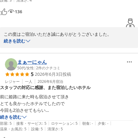
設備
:
3
清潔さ
:
4
スタッフ一同、またのお越しを心よりお待ちしております。
136
ダイワロイネットホテル姫路
2026-07-15
この度はご宿泊いただき誠にありがとうございました。

また、姫路駅から当館までのアクセスにつきまして、アーケードを
続きを読む
ご利用いただき快適にお越しいただけたとのこと、大変嬉しく存じ
ます。特に雨天時や梅雨の時期でも安心してご利用いただける点
は、当館の強みの一つでございます。

まぁーにゃん
一方で、朝食に関しまして貴重なご意見をお寄せいただき、誠にあ
50代
/
女性
|
2
件のクチコミ
5
2026年6月3日
投稿
りがとうございます。ご期待に沿えない点がございましたこと、心
苦しく感じております。いただいたお声を真摯に受け止め、内容の
レジャー
一人
2026年6月
宿泊
スタッフの対応に感謝、また宿泊したいホテル
見直しや改善に努めてまいります。

今後ともより快適にお過ごしいただけるようサービス向上に努めて
前に姫路に来た時も宿泊させて頂き

まいりますので、また姫路にお越しの際はぜひ当館をご利用くださ
とても良かったホテルでしたので

いませ。心よりお待ち申し上げております。
今回も2泊させてもらい

前回同様とても満足させて頂きました

続きを読む
ダイワロイネットホテル姫路
|
|
|
|
|
特に今回は私の不注意でご迷惑おかけしてしまいましたが

部屋
:
5
接客・サービス
:
5
ロケーション
:
5
朝食
:
-
夕食
:
-
2026-06-13
|
|
温泉・お風呂
:
5
設備
:
5
清潔さ
:
5
とてもスタッフさん達の対応が素晴らしく感謝しかありません

本当に有り難うございました
