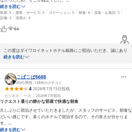
ご評価いただけましたことを嬉しく存じます。

トイレと浴室が別なのは、とても良いです。姫路に来たときはまた利用
続きを読む
|
|
|
|
|
したいと思いました。
部屋
:
5
接客・サービス
:
5
ロケーション
:
5
朝食
:
4
温泉・お風呂
:
5
一方で、会場のレイアウトにより窮屈さを感じられたとのこと、ご
|
設備
:
3
清潔さ
:
4
不便をおかけいたしました。限られたスペースの中でできる限り多
64
くのお客様にご利用いただけるよう工夫しておりますが、いただい
たご意見を参考に、より快適な朝食時間をご提供できるよう改善に
努めてまいります。

この度はダイワロイネットホテル姫路にご宿泊いただき、誠にあり
また姫路へお越しの際は、ぜひ当ホテルをご利用くださいませ。ス
がとうございます。

続きを読む
タッフ一同、心よりお待ちしております。
立地や周辺環境、またバス・トイレ別の客室に関しまして、お褒め
ダイワロイネットホテル姫路
の言葉をいただき大変嬉しく存じます。

こぱこぱ6688
2026-07-18
一方で、客室の冷蔵庫につきましては、ご不便をおかけし誠に申し
60代
/
男性
|
158
件のクチコミ
4
2026年7月15日
投稿
訳ございませんでした。快適にお過ごしいただくための設備管理が
行き届いておらず、深く反省しております。

ビジネス
一人
2026年7月
宿泊
リクエスト通りの静かな部屋で快適な朝食
今回ご指摘いただいた冷蔵庫の件につきましては、今後の設備改善
久しぶりに宿泊させていただきましたが、スタッフのサービス、朝食な
の参考にさせていただきます。

どいい感じです。多くのホテルで宿泊するので、その良さが分かりま
す。

次回姫路へお越しの際にも、ぜひ当ホテルをご利用いただけますと
特に道路と反対側の部屋をリクエストしたところ、しっかり引き継ぎさ
続きを読む