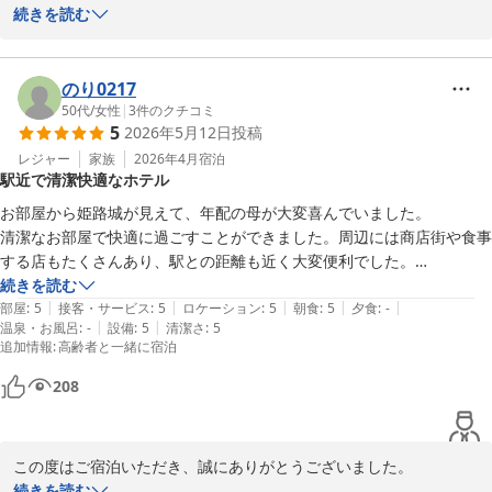
2026-05-25
た。

続きを読む
また、嬉しいご感想をお寄せいただき重ねて御礼申し上げます。

館内の清潔感や近代的な雰囲気、そして朝食ビュッフェにご満足い
のり0217
ただけたとのこと、大変嬉しく拝見いたしました。地元名物もお楽
50代
/
女性
|
3
件のクチコミ
5
2026年5月12日
投稿
しみいただけたようで、スタッフ一同何よりの励みになります。

レジャー
家族
2026年4月
宿泊
駅近で清潔快適なホテル
一方で、お部屋から姫路城をご覧いただけなかった点につきまして
は、ご期待に添えず申し訳ございませんでした。オンライン販売に
お部屋から姫路城が見えて、年配の母が大変喜んでいました。

てお城眺望確約プランもございますので、次回ご利用の際はぜひご
清潔なお部屋で快適に過ごすことができました。周辺には商店街や食事
利用いただければ幸いでございます。

する店もたくさんあり、駅との距離も近く大変便利でした。

ご当地グルメもある朝食バイキングもおいしかったです。ありがとうご
続きを読む
また、大浴場に関する貴重なご意見もありがとうございます。今後
|
|
|
|
|
ざいました。
部屋
:
5
接客・サービス
:
5
ロケーション
:
5
朝食
:
5
夕食
:
-
のサービス向上の参考とさせていただきます。

|
|
温泉・お風呂
:
-
設備
:
5
清潔さ
:
5
追加情報
:
高齢者と一緒に宿泊
ぜひまた姫路へお越しの際は、当ホテルをご利用くださいませ。

208
スタッフ一同、心よりお待ちしております。
ダイワロイネットホテル姫路
2026-05-21
この度はご宿泊いただき、誠にありがとうございました。

続きを読む