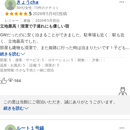
いつもご利用いただき、安定した居心地の良さを感じていただけて
きょうcha
いることは、私どもにとって何よりの励みでございます。

30代
/
女性
|
15
件のクチコミ
5
2026年5月4日
投稿
一方で、アメニティの入浴剤につきましてご期待に添えず、申し訳
レジャー
家族
2026年5月
宿泊
立地最高！清潔で子連れにも優しい宿
ございませんでした。いただいたご意見は今後のサービス向上の参
考とさせていただきます。

GWだったのに安く泊まることができました。駐車場も近く、駅も近
く、立地最高でした。

これからもよりご満足いただける滞在をご提供できるよう努めてま
部屋も建物も清潔で、また姫路に行った時は泊まりたいです！子ども用
いりますので、引き続きご愛顧賜りますようお願い申し上げます。

のアメニティも下さってありがたかったです。

続きを読む
次回のご来館を心よりお待ちしております。
|
|
|
|
|
朝ごはんが食べられなくて残念だったので、次回はぜひ食べたいです。
部屋
:
5
接客・サービス
:
5
ロケーション
:
5
朝食
:
-
夕食
:
-
|
|
温泉・お風呂
:
5
設備
:
5
清潔さ
:
5
ダイワロイネットホテル姫路
追加情報
:
小さな子供と一緒に宿泊
2026-05-05
164
この度は当館にご宿泊いただき、誠にありがとうございます。

また「立地最高」「清潔で子連れにも優しい宿」とのお言葉を頂戴
続きを読む
し、大変嬉しく拝読いたしました。

お部屋や館内の清潔さについてもお褒めいただき、スタッフ一同大
変励みになります。

ルート１号線