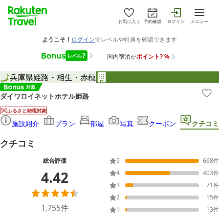
お気に入り
予約確認
ログイン
メニュー
兵庫県
姫路・相生・赤穂
ダイワロイネットホテル姫路
ふるさと納税対象
施設紹介
プラン
部屋
写真
クーポン
クチコミ
クチコミ
総合評価
5
668
件
4.42
4
403
件
3
71
件
2
15
件
1,755
件
1
13
件