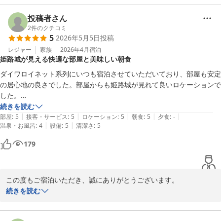
嬉しく拝読いたしました。

アーケードを通って駅まで雨に濡れずにご移動いただける点は、当
投稿者さん
館の魅力のひとつでございますので、お役立ていただけたご様子に
2
件のクチコミ
5
2026年5月5日
投稿
安堵しております。

さらに、セパレートタイプのバスルームについてもお気に召してい
レジャー
家族
2026年4月
宿泊
姫路城が見える快適な部屋と美味しい朝食
ただき、ゆっくりお寛ぎいただけたとのこと、何よりでございま
す。

ダイワロイネット系列にいつも宿泊させていただいており、部屋も安定
スタッフの対応につきましても温かいお言葉を頂戴し、大変励みに
の居心地の良さでした。部屋からも姫路城が見れて良いロケーションで
なります。

した。

今後も皆様に快適で心地よいご滞在を提供できますよう努めてまい
1点、アメニティで入浴剤が無かったのが残念でしたが、朝食も非常に
続きを読む
ります。

|
|
|
|
|
美味しく、トータルでは大満足でした。ありがとうございました！
部屋
:
5
接客・サービス
:
5
ロケーション
:
5
朝食
:
5
夕食
:
-
また姫路へお越しの際には、ぜひ当館をご利用くださいませ。

|
|
温泉・お風呂
:
4
設備
:
5
清潔さ
:
5
スタッフ一同、心よりお待ち申し上げております。
179
ダイワロイネットホテル姫路
2026-05-09
この度もご宿泊いただき、誠にありがとうございます。

続きを読む
お部屋からの姫路城の眺めや快適さ、そして朝食につきましてご満
足いただけたとのお言葉を頂戴し、大変嬉しく拝読いたしました。