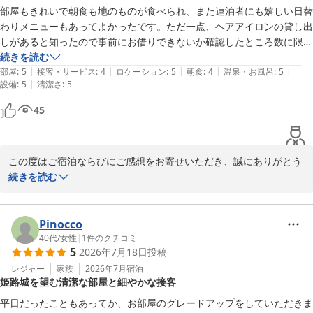
部屋もきれいで朝食も地のものが食べられ、また連泊者にも嬉しい日替
一方で、エアコンの効き始めに時間がかかり、ご不便をおかけしま
わりメニューもあってよかったです。ただ一点、ヘアアイロンの貸し出
したことをお詫び申し上げます。

しがあると知ったので事前にお借りできないか確認したところ数に限り
設備の点検・管理をより徹底し、快適にお過ごしいただけるよう改
がありチェックインの際にあれば借りられるとのこと。借りられるかわ
続きを読む
善に努めてまいります。

|
|
|
|
|
からないので持参しました。事前に借りられるか確約とれたらよかった
部屋
:
5
接客・サービス
:
4
ロケーション
:
5
朝食
:
4
温泉・お風呂
:
5
|
設備
:
5
清潔さ
:
5
です。
またお近くへお越しの際は、ぜひ当ホテルをご利用くださいませ。

45
スタッフ一同、心よりお待ちしております。
ダイワロイネットホテル姫路
2026-07-29
この度はご宿泊ならびにご感想をお寄せいただき、誠にありがとう
ございます。

続きを読む
お部屋や朝食、日替わりメニューをお楽しみいただけたとのこと、
大変嬉しく存じます。

また、ヘアアイロンの貸し出しにつきましては、ご期待に沿えず申
Pinocco
し訳ございませんでした。事前のご意見を今後のサービス向上の参
40代
/
女性
|
1
件のクチコミ
5
2026年7月18日
投稿
考とさせていただきます。またのお越しを心よりお待ちしておりま
す。
レジャー
家族
2026年7月
宿泊
姫路城を望む清潔な部屋と細やかな接客
ダイワロイネットホテル姫路
平日だったこともあってか、お部屋のグレードアップをしていただきま
2026-07-25