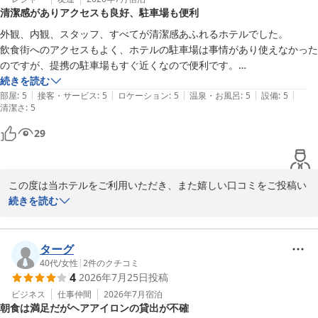
清潔感がありアクセスも良好、駐車場も便利
また、館内の清潔さや快適さについてもお褒めのお言葉をいただ
外観、内観、スタッフ、すべてが清潔感あふれるホテルでした。

き、スタッフ一同大変励みになります。

飲食街へのアクセスもよく、ホテルの駐車場は事情があり使えなかった
のですが、提携の駐車場もすぐ近くなので便利です。

これからも皆様に心地よい滞在と感動いただける景色をご提供でき
しいて言えば、エアコンが効くまでに時間がかかったかな。
続きを読む
るよう努めてまいります。姫路へお越しの際は、ぜひまたご利用く
|
|
|
|
|
部屋
:
5
接客・サービス
:
5
ロケーション
:
5
温泉・お風呂
:
5
設備
:
5
清潔さ
ださいませ。

:
5
29
またのお越しを心よりお待ちしております
ダイワロイネットホテル姫路
2026-06-08
この度は当ホテルをご利用いただき、また嬉しい口コミをご投稿い
ただき誠にありがとうございます。

続きを読む
外観・内観・スタッフについてお褒めのお言葉をいただき、大変光
栄に存じます。

ターグ
スタッフ一同、快適にお過ごしいただける環境づくりを心掛けてお
40代
/
女性
|
2
件のクチコミ
4
2026年7月25日
投稿
りますので、このようなお声を励みに今後も努めてまいります。

また、飲食街へのアクセスや提携駐車場の利便性についてもご満足
ビジネス
仕事仲間
2026年7月
宿泊
朝食は満足だがヘアアイロンの貸出が不確
いただけたようで安心いたしました。
