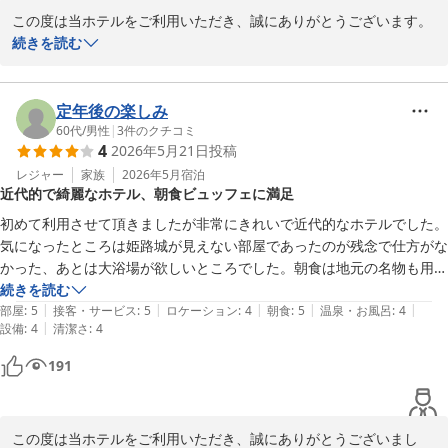
2026-05-29
この度は当ホテルをご利用いただき、誠にありがとうございます。

また、ご滞在に関する心温まるご感想をお寄せいただき、重ねて御
続きを読む
礼申し上げます。

館内のインテリアや清潔感、雰囲気につきまして「完璧」とのお言
葉を頂戴し、大変光栄でございます。スタッフ一同の大きな励みと
定年後の楽しみ
なります。

60代
/
男性
|
3
件のクチコミ
4
2026年5月21日
投稿
また、姫路城の夜間ライトアップをご覧いただけるお部屋でのご滞
在や、広々としたツインルームにご満足いただけたとのこと、何よ
レジャー
家族
2026年5月
宿泊
近代的で綺麗なホテル、朝食ビュッフェに満足
りでございます。お客様にとって特別なひとときとなりましたので
あれば、私どもも大変嬉しく存じます。

初めて利用させて頂きましたが非常にきれいで近代的なホテルでした。
さらに、朝食バイキングについても姫路おでんや明石焼きなどの地
気になったところは姫路城が見えない部屋であったのが残念で仕方がな
元料理をお楽しみいただけたとのこと、「大満足」とのお言葉を頂
かった、あとは大浴場が欲しいところでした。朝食は地元の名物も用意
戴し、料理スタッフも大変喜んでおります。今後も地域の魅力を感
されたビュッフェスタイルで大変満足できました。機会があればまた利
続きを読む
じていただける内容づくりに努めてまいります。

|
|
|
|
|
用したいと思います。
部屋
:
5
接客・サービス
:
5
ロケーション
:
4
朝食
:
5
温泉・お風呂
:
4
これからも快適でご満足いただけるご滞在を提供できますよう、サ
|
設備
:
4
清潔さ
:
4
ービス向上に努めてまいりますので、姫路にお越しの際はぜひまた
191
当ホテルをご利用くださいませ。

お客様のまたのご来館を、心よりお待ち申し上げております。
ダイワロイネットホテル姫路
この度は当ホテルをご利用いただき、誠にありがとうございまし