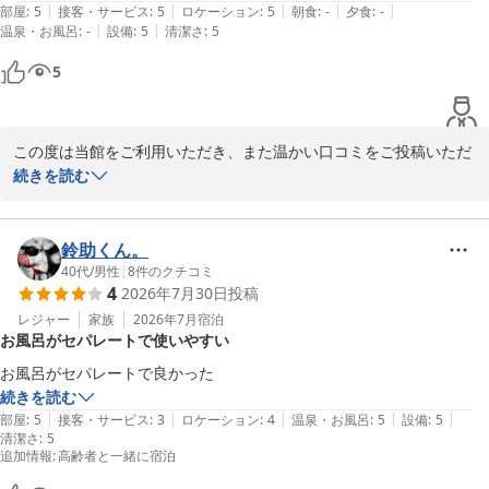
|
|
|
|
|
部屋
:
5
接客・サービス
:
5
ロケーション
:
5
朝食
:
-
夕食
:
-
|
|
温泉・お風呂
:
-
設備
:
5
清潔さ
:
5
5
この度は当館をご利用いただき、また温かい口コミをご投稿いただ
きまして誠にありがとうございます。

続きを読む
お部屋からご覧いただける姫路城の景色をお楽しみいただけたとの
こと、大変嬉しく拝読いたしました。また、お部屋にもご満足いた
鈴助くん。
だけたようで、スタッフ一同何よりの励みになります。

40代
/
男性
|
8
件のクチコミ
4
2026年7月30日
投稿
これからも快適にお過ごしいただける空間と、お客様にご満足いた
レジャー
家族
2026年7月
宿泊
お風呂がセパレートで使いやすい
だけるサービスをご提供できるよう努めてまいります。

また姫路へお越しの際は、ぜひ当館をご利用くださいませ。スタッ
続きを読む
フ一同、心よりお待ちしております。
|
|
|
|
|
部屋
:
5
接客・サービス
:
3
ロケーション
:
4
温泉・お風呂
:
5
設備
:
5
清潔さ
:
5
ダイワロイネットホテル姫路
追加情報
:
高齢者と一緒に宿泊
2026-08-03