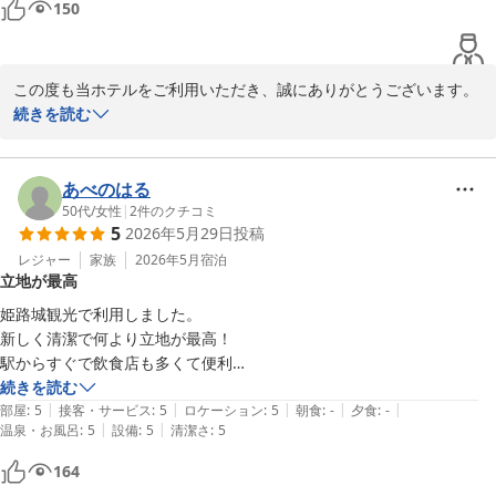
150
又姫路に行く時も宿泊させて頂ければと思います
この度も当ホテルをご利用いただき、誠にありがとうございます。

続きを読む
前回に続き今回もご満足いただけたとのこと、大変嬉しく拝読いた
しました。また、スタッフの対応につきまして温かいお言葉をいた
だき、心より感謝申し上げます。

あべのはる
50代
/
女性
|
2
件のクチコミ
5
2026年5月29日
投稿
今後も快適にお過ごしいただけるホテルを目指してまいります。ま
たのお越しをスタッフ一同、心よりお待ちしております。
レジャー
家族
2026年5月
宿泊
立地が最高
ダイワロイネットホテル姫路
姫路城観光で利用しました。

2026-06-03
新しく清潔で何より立地が最高！

駅からすぐで飲食店も多くて便利

姫路城へも徒歩で10分弱で着くので、夜のライトアップと昼間のお城
続きを読む
|
|
|
|
|
巡りの2回足を運ぶのにも楽ちんでした(^^)
部屋
:
5
接客・サービス
:
5
ロケーション
:
5
朝食
:
-
夕食
:
-
|
|
温泉・お風呂
:
5
設備
:
5
清潔さ
:
5
164