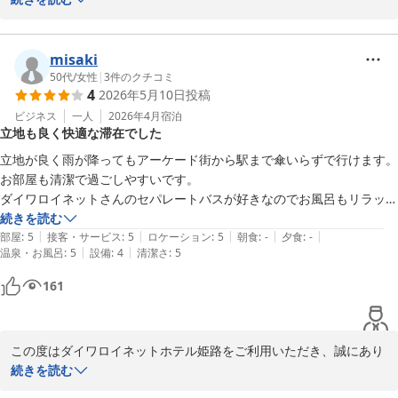
お母様にも姫路城の景色をお喜びいただけたとのこと、大変嬉しく
思います。

お部屋や朝食、立地にもご満足いただけ何よりでございます。

misaki
50代
/
女性
|
3
件のクチコミ
4
2026年5月10日
投稿
またのお越しを心よりお待ちしております。
ビジネス
一人
2026年4月
宿泊
ダイワロイネットホテル姫路
立地も良く快適な滞在でした
2026-05-12
立地が良く雨が降ってもアーケード街から駅まで傘いらずで行けます。

お部屋も清潔で過ごしやすいです。

ダイワロイネットさんのセパレートバスが好きなのでお風呂もリラック
スできました。

続きを読む
|
|
|
|
|
部屋
:
5
接客・サービス
:
5
ロケーション
:
5
朝食
:
-
夕食
:
-
|
|
温泉・お風呂
:
5
設備
:
4
清潔さ
:
5
161
この度はダイワロイネットホテル姫路をご利用いただき、誠にあり
がとうございます。

続きを読む
また、立地やお部屋の清潔さにつきまして高い評価を頂戴し、大変