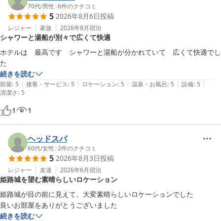
お子さま用アメニティにつきましても、お役に立てたようで安心い
70代
/
男性
|
6
件のクチコミ
5
2026年8月6日
投稿
たしました。

ご家族でのご旅行が少しでも快適なものとなっておりましたら幸い
レジャー
家族
2026年8月
宿泊
シャワーと湯船が別々で広くて快適
です。

次回ご宿泊の際にはぜひ当館の朝食もお楽しみくださいませ。

ホテルは　最高です　シャワーと湯船が分かれていて　広くて快適でし
また姫路へお越しの際には、ご家族皆さまでのご利用を心よりお待
た　
ち申し上げております。
続きを読む
|
|
|
|
|
部屋
:
5
接客・サービス
:
5
ロケーション
:
5
温泉・お風呂
:
5
設備
:
5
ダイワロイネットホテル姫路
清潔さ
:
5
2026-05-04
1
1
ヘッドスパ
60代
/
女性
|
2
件のクチコミ
5
2026年8月3日
投稿
レジャー
友達
2026年6月
宿泊
姫路城を望む素晴らしいロケーション
姫路城が目の前に見えて、大変素晴らしいロケーションでした

良いお部屋をありがとうございました
続きを読む