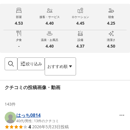
部屋
接客・サービス
ロケーション
朝食
4.53
4.40
4.45
4.25
夕食
温泉・お風呂
設備
清潔さ
-
4.40
4.37
4.50
絞り込み
おすすめ順
クチコミの投稿画像・動画
143
件
はっち0814
40代
/
男性
|
13
件のクチコミ
4
2026年5月23日
投稿