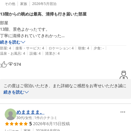
その他
家族
2026年5月
宿泊
13階からの眺めは最高、清掃も行き届いた部屋
部屋

13階、景色よかったです。

丁寧に清掃されていてきれかった

アメニティは最近はやりの自分でとるタイプ、経費削減なのか…

続きを読む
|
|
|
|
|
メイクおとしぐらいはほしい

部屋
:
4
接客・サービス
:
4
ロケーション
:
4
朝食
:
4
夕食
:
-
|
|
温泉・お風呂
:
4
設備
:
4
清潔さ
:
4
女性はあまり宿泊しない予想なのか…

サービスは朝食の時のみ、チェックイン、アウトは機械なので、時短に
574
はなる

お風呂

この度はご宿泊いただき、また詳細なご感想をお寄せいただき誠に
温泉、大浴場はないが、お風呂とトイレはセパレートタイプなので、入
ありがとうございます。

続きを読む
浴剤あればサービスとして最高なのに…

食事

13階からの景色や、お部屋の清掃についてお褒めのお言葉をいただ
き、大変嬉しく拝見いたしました。快適にお過ごしいただけたご様
めまままま。
子に、スタッフ一同安心しております。

30代
/
女性
|
1
件のクチコミ
5
2026年6月15日
投稿
一方で、アメニティにつきましてはご期待に添えず申し訳ございま
レジャー
家族
2026年6月
宿泊