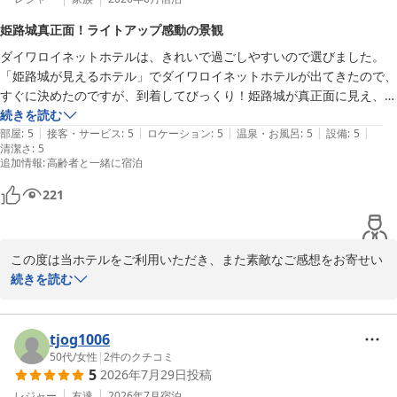
とは、私どもにとりましても大きな励みでございます。

姫路城真正面！ライトアップ感動の景観
ダイワロイネットホテルは、きれいで過ごしやすいので選びました。
駅からのアクセスや周辺環境につきましてもご満足いただけ、思い
「姫路城が見えるホテル」でダイワロイネットホテルが出てきたので、
出深いご旅行のお手伝いができましたことを光栄に存じます。

すぐに決めたのですが、到着してびっくり！姫路城が真正面に見え、さ
らにライトアップで感動の景観を楽しむことができました。
続きを読む
また姫路へお越しの際には、ぜひ当館をご利用くださいませ。

|
|
|
|
|
部屋
:
5
接客・サービス
:
5
ロケーション
:
5
温泉・お風呂
:
5
設備
:
5
皆さまのお帰りを心よりお待ち申し上げております。
清潔さ
:
5
ダイワロイネットホテル姫路
追加情報
:
高齢者と一緒に宿泊
2026-06-15
221
この度は当ホテルをご利用いただき、また素敵なご感想をお寄せい
ただき誠にありがとうございます。

続きを読む
「姫路城が見えるホテル」として当ホテルをお選びいただき、実際
にお部屋からの眺望にもご満足いただけたとのこと、大変嬉しく拝
tjog1006
読いたしました。真正面に広がる姫路城や、夜のライトアップされ
50代
/
女性
|
2
件のクチコミ
5
2026年7月29日
投稿
た幻想的な景観は、多くのお客様からご好評をいただいておりま
す。

レジャー
友達
2026年7月
宿泊