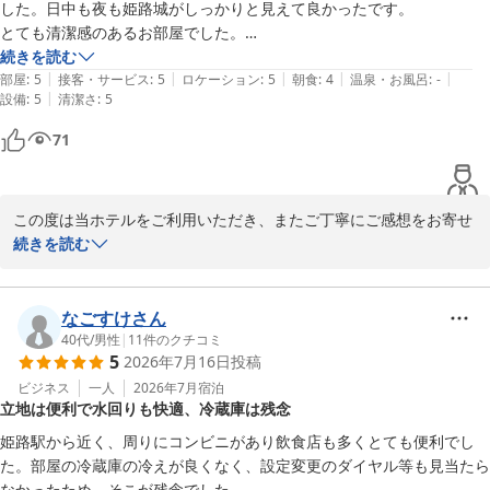
した。日中も夜も姫路城がしっかりと見えて良かったです。

とても清潔感のあるお部屋でした。

朝食会場はこじんまりした印象で、席数を確保するためにテーブルを無
続きを読む
|
|
|
|
|
駄なく配置していて、窮屈さを感じました。スタッフのかたが小まめに
部屋
:
5
接客・サービス
:
5
ロケーション
:
5
朝食
:
4
温泉・お風呂
:
-
|
設備
:
5
清潔さ
:
5
お料理の残りを確認したり、テーブルの片付けをしていて、常に気を配
っている印象をうけました。
71
この度は当ホテルをご利用いただき、またご丁寧にご感想をお寄せ
いただきまして誠にありがとうございます。

続きを読む
お部屋のグレードアップにご満足いただけたとのこと、大変嬉しく
拝読いたしました。お部屋からご覧いただける姫路城の景色を、昼
なごすけさん
夜ともにお楽しみいただけたようで何よりでございます。また、お
40代
/
男性
|
11
件のクチコミ
5
2026年7月16日
投稿
部屋の清潔感につきましてもお褒めのお言葉を頂戴し、清掃スタッ
フにとって大きな励みとなります。

ビジネス
一人
2026年7月
宿泊
立地は便利で水回りも快適、冷蔵庫は残念
朝食会場につきましては、スタッフの対応に温かいお言葉をいただ
姫路駅から近く、周りにコンビニがあり飲食店も多くとても便利でし
き誠にありがとうございます。お料理の補充やテーブルの片付けな
た。部屋の冷蔵庫の冷えが良くなく、設定変更のダイヤル等も見当たら
ど、快適にお過ごしいただけるよう努めておりますので、その点を
なかったため、そこが残念でした。
