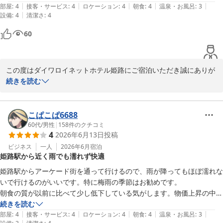
幸いです。お客様のまたのお越しをスタッフ一同、心よりお待ち申
|
|
|
|
|
れていました。有難うございます。
部屋
:
4
接客・サービス
:
4
ロケーション
:
4
朝食
:
4
温泉・お風呂
:
3
し上げております。

|
設備
:
4
清潔さ
:
4
60
ダイワロイネットホテル姫路 フロント担当
ダイワロイネットホテル姫路
2026-07-16
この度はダイワロイネットホテル姫路にご宿泊いただき誠にありが
とうございます。

続きを読む
スタッフの対応や朝食についてお褒めのお言葉をいただき、大変嬉
しく拝見いたしました。

こぱこぱ6688
60代
/
男性
|
158
件のクチコミ
4
2026年6月13日
投稿
また、お部屋のご要望につきましても、ご希望に沿ったお部屋をご
用意でき、ご満足いただけたようで安心いたしました。

ビジネス
一人
2026年6月
宿泊
姫路駅から近く雨でも濡れず快適
お客様に快適にお過ごしいただけるよう、今後も情報共有を徹底
し、きめ細やかな対応に努めてまいります。

姫路駅からアーケード街を通って行けるので、雨が降ってもほぼ濡れな
いで行けるのがいいです。特に梅雨の季節はお勧めです。

これからも快適にお過ごしいただけるホテルを目指してまいります
朝食の質が以前に比べて少し低下している気がします。物価上昇の中で
ので、ぜひまたお近くへお越しの際は当ホテルをご利用くださいま
やむを得ないとは思いますが、出来るだけ頑張ってくださいね。
続きを読む
せ。

|
|
|
|
|
部屋
:
4
接客・サービス
:
4
ロケーション
:
4
朝食
:
4
温泉・お風呂
:
3
|