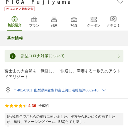
ＰＩＣＡ Ｆｕｊｉｙａｍａ
施設紹介
プラン
部屋
写真
クーポン
クチコミ
基本情報
新型コロナ対策について
富士山の大自然を「気軽に」「快適に」満喫する一歩先のアウト
ドアリゾート
〒401-0301 山梨県南都留郡富士河口湖町船津6662-10
4.39
全62件
結婚1周年でこちらの施設に伺いました。夕方からあいにくの雨でした
が、施設、アメージングドーム、BBQとても楽し...