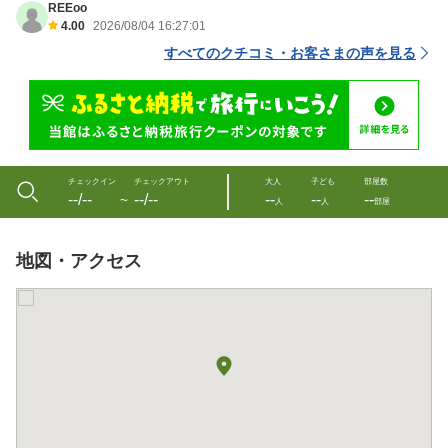
REEoo
4.00
2026/08/04 16:27:01
すべてのクチコミ・お客さまの声を見る
チェックイン
チェックアウト
大人
子ども
部屋数
--/--
--/--
--
--
--
〜
人
人
部屋
地図・アクセス