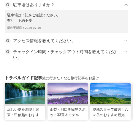
駐車場はありますか？
駐車場は下記をご確認ください。
有り 予約不要
最終更新日：2025-07-15
アクセス情報を教えてください。
チェックイン時間・チェックアウト時間を教えてくださ
い。
トラベルガイド記事
旅に行きたくなる旅行記事をお届け
涼しい夏を満喫！関
山梨・河口湖観光スポ
現地スタッフ厳選！八
東・甲信越のおすすめ
ット33選＆モデルコ
ヶ岳のおすすめ観光ス
避暑地14選
ース！絶景や温泉も
ポット18選