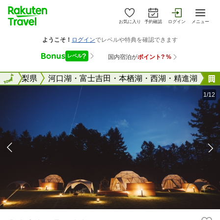
お気に入り
予約確認
ログイン
メニュー
全国
山梨県
全国
河口湖・富士吉田・本栖湖・西湖・精進湖
1/12