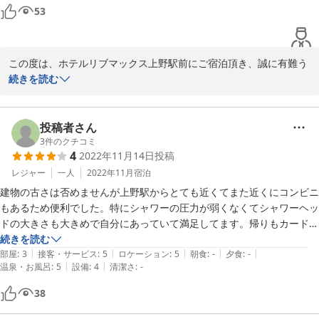
53
この度は、ホテルリブマックス上野駅前にご宿泊頂き、誠に有難う
御座います。

続きを読む
また クチコミへもご投稿頂きまして、重ねて御礼申し上げます。

ホテルリブマックス上野駅前はほとんど外国人の方が多いです。

狭い事でお客様に迷惑かけして大変申し訳ございません。

投稿者さん
またのご利用を、心よりお待ち致して居ります。

3
件のクチコミ
4
2022年11月14日
投稿
有難うございました。

レジャー
一人
2022年11月
宿泊
ホテルリブマックス上野駅前　宿泊課
建物の古さは否めませんが上野駅からとても近くてまた近くにコンビニ
もあるため便利でした。特にシャワーの圧力が弱くなくてシャワーヘッ
2024-02-16
ドの大きさも大きめで自分にあっていて満足してます。帰りもカードキ
ーをBOXに入れて終わりでスムーズでいいと思います。
続きを読む
|
|
|
|
|
部屋
:
3
接客・サービス
:
5
ロケーション
:
5
朝食
:
-
夕食
:
-
|
|
温泉・お風呂
:
5
設備
:
4
清潔さ
:
-
38