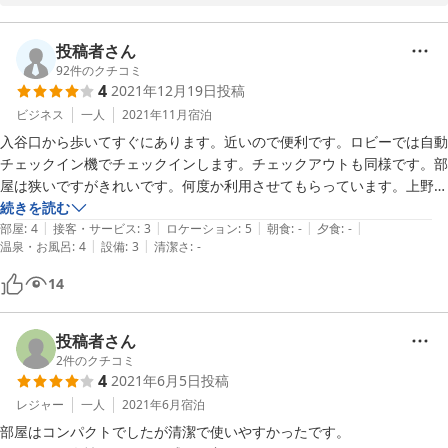
お忙しい中お褒めのお言葉を頂き、スタッフ一同大変嬉しく思いま
す。

禁煙のお部屋からおタバコのにおいがする点につきまして、お客様
投稿者さん
にご不快な思いを強いる結果となり、誠に申し訳ございません。今
92
件のクチコミ
4
2021年12月19日
投稿
後はご指摘頂きましたご意見をもとに、全てのお客様に快適にお過
ごし頂けますよう、より一層消臭面に力を入れてまいります。

ビジネス
一人
2021年11月
宿泊
重ねて、この度はご多忙の中貴重なご意見誠にありがとうございま
入谷口から歩いてすぐにあります。近いので便利です。ロビーでは自動
した。

チェックイン機でチェックインします。チェックアウトも同様です。部
お客様のまたのご利用、スタッフ一同心よりお待ちしております。

屋は狭いですがきれいです。何度か利用させてもらっています。上野に
ホテルリブマックス上野駅前　宿泊課
宿泊するときはまた利用したいです。
続きを読む
|
|
|
|
|
部屋
:
4
接客・サービス
:
3
ロケーション
:
5
朝食
:
-
夕食
:
-
2022-04-07
|
|
温泉・お風呂
:
4
設備
:
3
清潔さ
:
-
14
投稿者さん
2
件のクチコミ
4
2021年6月5日
投稿
レジャー
一人
2021年6月
宿泊
部屋はコンパクトでしたが清潔で使いやすかったです。
