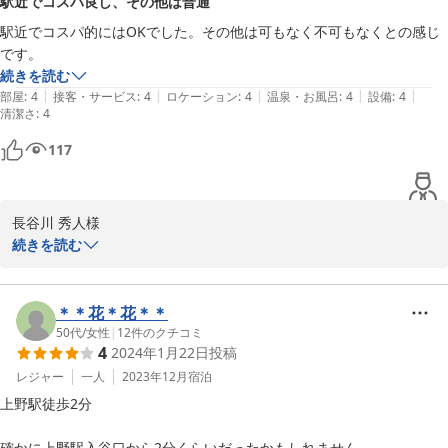
駅近でコスパ良し、その他は普通
駅近でコスパ的にはOKでした。その他は可もなく不可もなくとの感じ
です。
続きを読む
|
|
|
|
|
部屋
:
4
接客・サービス
:
4
ロケーション
:
4
温泉・お風呂
:
4
設備
:
4
清潔さ
:
4
117
長谷川 秀人様

ご宿泊いただき誠にありがとうございました。良いサービスをご提
続きを読む
供できるよう、スタッフ一同精進してまいります。設備やサービス
面に関しましても、安定して快適にお過ごしいただけた様子に安堵
しております。お客様のまたのご利用を心よりお待ちしておりま
＊＊花＊花＊＊
す。
50代
/
女性
|
12
件のクチコミ
4
2024年1月22日
投稿
ホテルリブマックス上野駅前
レジャー
一人
2023年12月
宿泊
2026-05-06
上野駅徒歩2分

確かに上野駅入谷口から2分くらいだったかもしれません。
