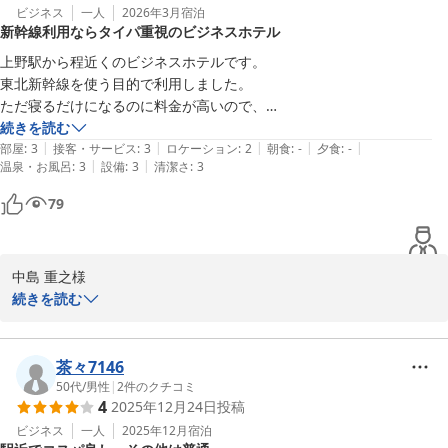
ビジネス
一人
2026年3月
宿泊
新幹線利用ならタイパ重視のビジネスホテル
上野駅から程近くのビジネスホテルです。

東北新幹線を使う目的で利用しました。

ただ寝るだけになるのに料金が高いので、

タイパ以外ではメリットがあまりないかもしれませんが、新幹線を利用
続きを読む
|
|
|
|
|
するならありです。
部屋
:
3
接客・サービス
:
3
ロケーション
:
2
朝食
:
-
夕食
:
-
|
|
温泉・お風呂
:
3
設備
:
3
清潔さ
:
3
79
中島 重之様

ご宿泊いただき誠にありがとうございました。良いサービスをご提
続きを読む
供できるよう、スタッフ一同精進してまいります。設備やサービス
面に関しましても、安定して快適にお過ごしいただけた様子に安堵
しております。お客様のまたのご利用を心よりお待ちしておりま
茶々7146
す。
50代
/
男性
|
2
件のクチコミ
4
2025年12月24日
投稿
ホテルリブマックス上野駅前
ビジネス
一人
2025年12月
宿泊
2026-05-06