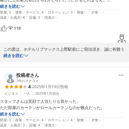
しかし、入谷口が遠い

続きを読む
|
|
|
|
|
ヘトヘトの状態で上野駅に到着

部屋
:
3
接客・サービス
:
4
ロケーション
:
3
朝食
:
-
夕食
:
-
|
|
温泉・お風呂
:
4
設備
:
3
清潔さ
:
-
入谷口を求めてだいぶ歩きました

2分と言うと目の前！って思いますが

118
意外と歩きます。

3-4分は歩いたんじゃないかな

お腹ペコペコだけど、周囲に飲食店無

この度は、ホテルリブマックス上野駅前にご宿泊頂き、誠に有難う
繁華街まで行く元気なし

御座います。

続きを読む
仕方なくコンビニで食料購入

また クチコミへもご投稿頂きまして、重ねて御礼申し上げます。

入谷口まっすぐ行くと2分くらいと思います。

急遽、寝るために撮った宿だったので

道が迷って何分ほど時間かかることがございます。

投稿者さん
上野駅近でありがたかったです。

この度大変申し訳ございません。

7
件のクチコミ
お部屋もお風呂もアメニティも価格も不満はありません
4
2025年1月19日
投稿
またのご利用を、心よりお待ち致しております。

ビジネス
一人
2025年1月
宿泊
スタッフさんは笑顔で人当たりも良かった。

ホテルリブマックス上野駅前　宿泊課
ただ部屋のカーテンがロールカーテンなのが難点だった。
続きを読む
2024-02-16
|
|
|
|
|
部屋
:
3
接客・サービス
:
4
ロケーション
:
4
朝食
:
-
夕食
:
-
|
|
温泉・お風呂
:
3
設備
:
4
清潔さ
:
-