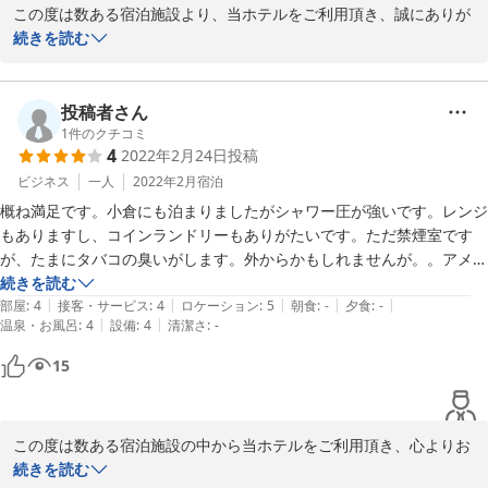
この度は数ある宿泊施設より、当ホテルをご利用頂き、誠にありが
とうございます。

続きを読む
また、フロントスタッフへのお褒めのお言葉を頂き、スタッフ一同
大変嬉しく思います。重ねてお礼申し上げます。

投稿者さん
1
件のクチコミ
4
2022年2月24日
投稿
今後もお客様に心地よくお過ごしいただけます様、スタッフ一同精
進して参ります。

ビジネス
一人
2022年2月
宿泊
概ね満足です。小倉にも泊まりましたがシャワー圧が強いです。レンジ
お部屋の荷物を置くスペースについて、お客様より頂きましたご意
もありますし、コインランドリーもありがたいです。ただ禁煙室です
見を基に、より快適にお過ごし頂けるよう改善を検討させて頂いて
が、たまにタバコの臭いがします。外からかもしれませんが。。アメニ
おります。

ティは歯ブラシの形状がかわってる？のでよだれが。。大したことでは
続きを読む
|
|
|
|
|
ありませんが。
部屋
:
4
接客・サービス
:
4
ロケーション
:
5
朝食
:
-
夕食
:
-
この度はご多忙の中貴重なご意見をありがとうございました。

|
|
温泉・お風呂
:
4
設備
:
4
清潔さ
:
-
お客様のまたのご利用、心よりお待ちしております。

15
ホテルリブマックス上野駅前　宿泊課
2022-04-16
この度は数ある宿泊施設の中から当ホテルをご利用頂き、心よりお
礼申し上げます。

続きを読む