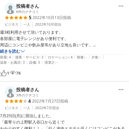
投稿者さん
6
件のクチコミ
5
2022年10月13日
投稿
ビジネス
一人
2022年10月
宿泊
週3程利用させて頂いております。

各部屋に電子レンジがあり便利です。

周辺にコンビニや飲み屋等があり立地も良いです。

続きを読む
|
|
|
|
|
あえてダメ出しを言うなら、

部屋
:
4
接客・サービス
:
3
ロケーション
:
4
朝食
:
-
夕食
:
-
|
|
温泉・お風呂
:
3
設備
:
3
清潔さ
:
-
たまに掃除が行き届いてないです。（特にトイレの便座周辺）

1
76
プランによると思いますが、

かなりコスパも良く全体的に良いホテルだと思います。

投稿者さん
3
件のクチコミ
4
2022年7月27日
投稿
ビジネス
一人
2022年7月
宿泊
7月25日(月)に宿泊しました。

「最寄りの上野駅入谷口から近くで

わかりやすく便利！！」「行く途中とホテル近くにはコンビニがあるの