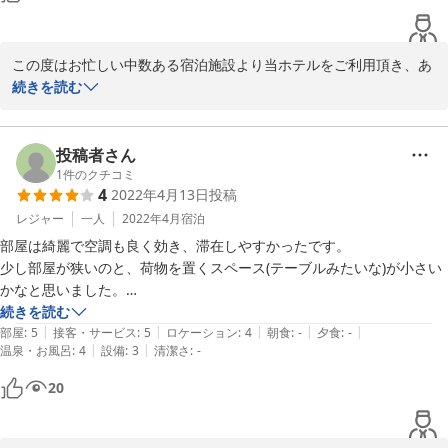
寝るだけなら十分です。
この度はお忙しい中数ある宿泊施設より当ホテルをご利用頂き、あ
りがとうございます。

続きを読む
また、お忙しい中口コミご投稿頂きありがとうございました。

お客様のまたのご利用、心よりお待ちしております。

ホテルリブマックス上野駅前　宿泊課
投稿者さん
1
件のクチコミ
2022-09-06
4
2022年4月13日
投稿
レジャー
一人
2022年4月
宿泊
部屋は綺麗で空調も良く効き、滞在しやすかったです。

少し部屋が狭いのと、荷物を置くスペース(テーブルみたいな)が小さい
かなと思いました。

総合的には静かで係の方の対応も良く、また、利用したいなと思いまし
続きを読む
|
|
|
|
|
た。
部屋
:
5
接客・サービス
:
5
ロケーション
:
4
朝食
:
-
夕食
:
-
|
|
温泉・お風呂
:
4
設備
:
3
清潔さ
:
-
20