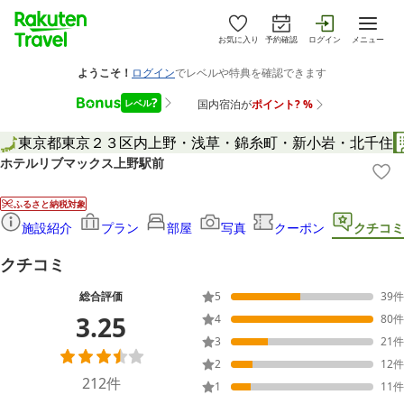
お気に入り
予約確認
ログイン
メニュー
東京都
東京２３区内
上野・浅草・錦糸町・新小岩・北千住
ホテルリブマックス上野駅前
ふるさと納税対象
施設紹介
プラン
部屋
写真
クーポン
クチコミ
クチコミ
総合評価
5
39
件
3.25
4
80
件
3
21
件
2
12
件
212
件
1
11
件