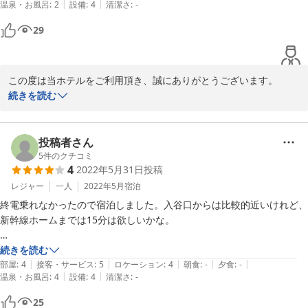
|
|
温泉・お風呂
:
2
設備
:
4
清潔さ
:
-
はずありません。他の宿泊者様に不安を与えないよう、早急に修繕お願
いします。
29
この度は当ホテルをご利用頂き、誠にありがとうございます。

浴室お客さまにはご不便とご心配をおかけしてしまい大変申し訳ご
続きを読む
ざいません。

清掃スタッフと改めて連絡を密に行い、お客様へ快適にお過ごしい
ただけます様、努めてまいります。

投稿者さん
重ねて、この度は誠に申し訳ございませんでした。

5
件のクチコミ
4
2022年5月31日
投稿
口コミご投稿頂きありがとうございました。

お客様のまたのご利用、心よりお待ちしております。

レジャー
一人
2022年5月
宿泊
ホテルリブマックス上野駅前　宿泊課
終電乗れなかったので宿泊しました。入谷口からは比較的近いけれど、
新幹線ホームまでは15分は欲しいかな。

2022-09-06
コンビニ近いし、部屋に電子レンジあるのはうれしい。

続きを読む
|
|
|
|
|
部屋
:
4
接客・サービス
:
5
ロケーション
:
4
朝食
:
-
夕食
:
-
|
|
温泉・お風呂
:
4
設備
:
4
清潔さ
:
-
系列ほぼそうだと思うけど、テレビが壁掛けなので仕事用には使えな
い。

25