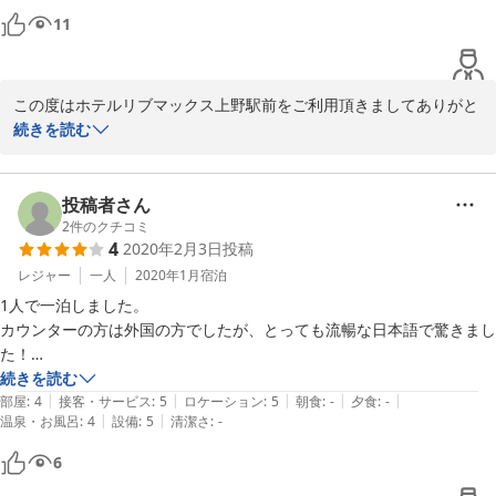
ト時までそのままでした。

11
万が一誰かがそれに放火したら…とうっすら思いました。共用部分の廊
下などに監視カメラなど無いようなら、汚損・その他トラブルがないか
定期的にスタッフさんが見回りして欲しいなぁと感じました。
この度はホテルリブマックス上野駅前をご利用頂きましてありがと
うございます。

続きを読む
またお客様の貴重なご意見を頂きありがとうございます。

ご意見を参考に、今後のホテル運営に活用させて頂きます。

ご機会がございましたら当ホテルのご利用を検討頂けますと幸いで
投稿者さん
す。

2
件のクチコミ
4
2020年2月3日
投稿
またのご利用をお待ちしております。

ホテルリブマックス上野駅前　宿泊課
レジャー
一人
2020年1月
宿泊
1人で一泊しました。

2020-09-26
カウンターの方は外国の方でしたが、とっても流暢な日本語で驚きまし
た！

セミダブルという事でベッドは広々ですが、その分やはり他は狭く感じ
続きを読む
|
|
|
|
|
ました。

部屋
:
4
接客・サービス
:
5
ロケーション
:
5
朝食
:
-
夕食
:
-
|
|
温泉・お風呂
:
4
設備
:
5
清潔さ
:
-
部屋にレンジがあるのはとっても良いと思います。
6