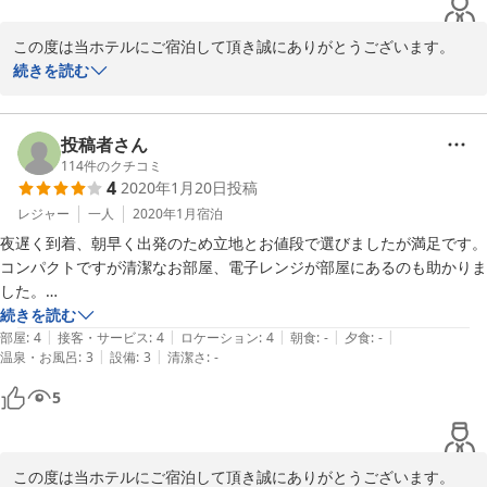
この度は当ホテルにご宿泊して頂き誠にありがとうございます。

また、お忙しいところクチコミ投稿をして頂き重ねてお礼申し上げ
続きを読む
ます。

お客様の仰る通り当ホテルには全室電子レンジを完備しておりま
す。

投稿者さん
これからもお客様に満足して頂けるように日々精進してまいりま
114
件のクチコミ
4
2020年1月20日
投稿
す。

お客様のまたのご利用お待ちしております
レジャー
一人
2020年1月
宿泊
夜遅く到着、朝早く出発のため立地とお値段で選びましたが満足です。
2020-09-26
コンパクトですが清潔なお部屋、電子レンジが部屋にあるのも助かりま
した。

夜遅くのチェックインでしたがフロントの方が明るく迎えてくれありが
続きを読む
|
|
|
|
|
たかったです。
部屋
:
4
接客・サービス
:
4
ロケーション
:
4
朝食
:
-
夕食
:
-
|
|
温泉・お風呂
:
3
設備
:
3
清潔さ
:
-
5
この度は当ホテルにご宿泊して頂き誠にありがとうございます。
