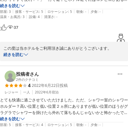
で便利」

続きを読む
|
|
|
|
|
朝方、チェックアウトして外はあいにくの大雨で傘もなくホテルにも出
部屋
:
3
接客・サービス
:
5
ロケーション
:
5
朝食
:
-
夕食
:
-
|
|
温泉・お風呂
:
3
設備
:
4
清潔さ
:
-
れずに困っていたらフロントの女性スタッフの方から傘をいただきまし
た。

37
女性スタッフの気遣いと優しさには本当に心から「ありがとう」と感謝
の気持ちでいっぱいです。

また上野に立ち寄ったときは泊まりに行きたいと思います。

この度は当ホテルをご利用頂き誠にありがとうございます。

また、フロントスタッフへのお褒めのお言葉を頂き、スタッフ一同
続きを読む
大変嬉しく思います。重ねてお礼申し上げます。

口コミご投稿頂きありがとうございました。

お客様のまたのご利用、心よりお待ちしております。

投稿者さん
ホテルリブマックス上野駅前　宿泊課
2
件のクチコミ
4
2022年6月22日
投稿
2022-09-06
レジャー
一人
2022年6月
宿泊
とても快適に過ごさせていただけました。ただ、シャワー室のシャワー
ホルダー？高い位置と低い位置２ヵ所にありますが低い位置のほうがグ
ラグラでシャワーを掛けたら外れて落ちるんじゃないかと怖かったで
す。もし外れたら私が悪いって言われるんじやないか、弁償問題になり
続きを読む
|
|
|
|
|
はしないかと不安で掛けられなかったです。清掃係の方も気付いてない
部屋
:
5
接客・サービス
:
4
ロケーション
:
5
朝食
:
-
夕食
:
-