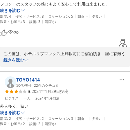
フロントのスタッフの感じもよく安心して利用出来ました。
続きを読む
|
|
|
|
|
部屋
:
4
接客・サービス
:
3
ロケーション
:
5
朝食
:
-
夕食
:
-
|
|
温泉・お風呂
:
3
設備
:
3
清潔さ
:
-
70
この度は、ホテルリブマックス上野駅前にご宿泊頂き、誠に有難う
御座います。

続きを読む
また クチコミへもご投稿頂きまして、重ねて御礼申し上げます。

お客様の声を励みに、安心してお寛ぎ頂けるホテルを目指して、ス
タッフ一同精進して参ります。

TOYO1414
またのご利用を、心よりお待ち致して居ります。

50代
/
男性
|
22
件のクチコミ
3
2024年1月29日
投稿
有難うございました。

ビジネス
一人
2024年1月
宿泊
ホテルリブマックス上野駅前　宿泊課

外人多く、狭い
続きを読む
|
|
|
|
|
部屋
:
2
接客・サービス
:
2
ロケーション
:
3
朝食
:
-
夕食
:
-
2023-12-31
|
|
温泉・お風呂
:
2
設備
:
2
清潔さ
:
-