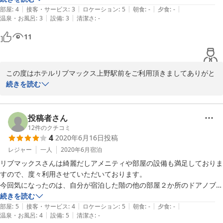
お客様のお越しをスタッフ一同心よりお待ち申し上げます。

|
|
|
|
|
部屋
:
4
接客・サービス
:
3
ロケーション
:
5
朝食
:
-
夕食
:
-
ホテルリブマックス上野駅前　宿泊課
|
|
温泉・お風呂
:
3
設備
:
3
清潔さ
:
-
2021-06-05
11
この度はホテルリブマックス上野駅前をご利用頂きましてありがと
うございます。

続きを読む
今回のご宿泊はごゆっくりとお過ごし出来たようでとても嬉しく思
います。

ご旅行の宿に当ホテルをお選び頂き、またお褒めのお言葉まで

投稿者さん
頂き、光栄でございます。

12
件のクチコミ
4
2020年6月16日
投稿
またご機会がございましたら是非当ホテルをご利用下さいませ。

またのご利用をお待ちしております。

レジャー
一人
2020年6月
宿泊
ホテルリブマックス上野駅前　宿泊課
リブマックスさんは綺麗だしアメニティや部屋の設備も満足しておりま
すので、度々利用させていただいております。

2020-09-26
今回気になったのは、自分が宿泊した階の他の部屋２か所のドアノブ
に、ゴミが入っている？ようなビニール袋がぶら下がっていたことでし
続きを読む
|
|
|
|
|
ょうか？

部屋
:
5
接客・サービス
:
4
ロケーション
:
5
朝食
:
-
夕食
:
-
|
|
温泉・お風呂
:
4
設備
:
5
清潔さ
:
-
17時頃にチェックインしたときから付いていて、翌日のチェックアウ