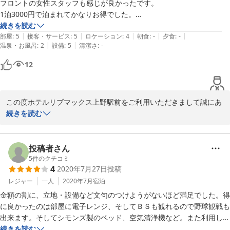
フロントの女性スタッフも感じが良かったです。

1泊3000円で泊まれてかなりお得でした。

ただ、シャワーカーテンがカビだらけで気持ち悪かったのでそこが改善
続きを読む
|
|
|
|
|
されるといいなと思います。

部屋
:
5
接客・サービス
:
5
ロケーション
:
4
朝食
:
-
夕食
:
-
|
|
温泉・お風呂
:
2
設備
:
5
清潔さ
:
-
また利用させていただきます。
12
この度ホテルリブマックス上野駅前をご利用いただきまして誠にあ
りがとうございます。

続きを読む
接客並びにお部屋につきましてご満足いただけて大変嬉しく思いま
す。

ですが、ご滞在中はお部屋の清掃につきまして、お客様にご不快の
投稿者さん
念をおかけいたしまして、大変申し訳なく思います。

5
件のクチコミ
4
2020年7月27日
投稿
今後は、お客様に少しでも快適にお過ごしいただけるよう、清掃作
業に力を入れて参ります。

レジャー
一人
2020年7月
宿泊
お忙しい中クチコミをご投稿いただきまして、誠にありがとうござ
金額の割に、立地・設備など文句のつけようがないほど満足でした。得
いました。

に良かったのは部屋に電子レンジ、そしてＢＳも観れるので野球観戦も
是非また【ホテルリブマックス上野駅前】をご利用頂けたら幸いで
出来ます。そしてシモンズ製のベッド、空気清浄機など。また利用した
ございます。

いと思います！
続きを読む