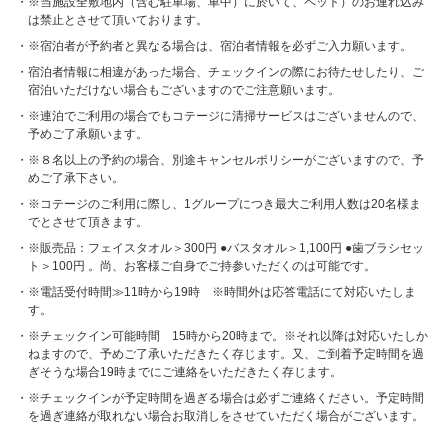
※当施設全敷地内（含む駐車場、車中）に於いて、ペット）のお連れ込み
は禁止とさせて頂いております。
※宿泊者が予約者と異なる場合は、宿泊者情報を必ずご入力願います。
宿泊者情報に相違があった場合、チェックインの際にお待たせしたり、ご
宿泊いただけない場合もございますのでご注意願います。
※連泊でご利用の場合でもコテージに清掃サービスはございませんので、
予めご了承願います。
※８名以上の予約の場合、別途キャンセルポリシーがございますので、予
めご了承下さい。
※コテージのご利用に際し、1グループにつき最大ご利用人数は20名様ま
でとさせて頂きます。
※販売品：フェイスタオル＞300円 ●バスタオル＞1,100円 ●歯ブラシセッ
ト＞100円 。尚、お客様ご自身でご持参いただくのは可能です。
※電話受付時間≫11時から19時 ※時間外は応答電話にて対応いたしま
す。
※チェックイン可能時間 15時から20時まで。※それ以降は対応いたしか
ねますので、予めご了承いただきたく存じます。又、ご到着予定時間を過
ぎそうな場合19時までにご連絡をいただきたく存じます。
※チェックインが予定時間を過ぎる場合は必ずご連絡ください。予定時間
を過ぎ連絡が取れない場合お取消しをさせていただく場合がございます。