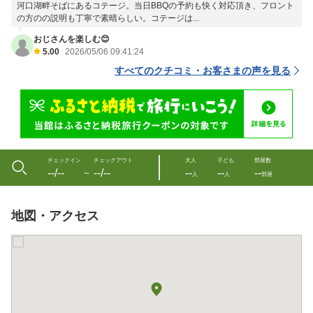
河口湖畔そばにあるコテージ。当日BBQの予約も快く対応頂き、フロント
の方のの説明も丁寧で素晴らしい。コテージは...
おじさんを楽しむ😊
5.00
2026/05/06 09:41:24
すべてのクチコミ・お客さまの声を見る
チェックイン
チェックアウト
大人
子ども
部屋数
--/--
--/--
--
--
--
〜
人
人
部屋
地図・アクセス