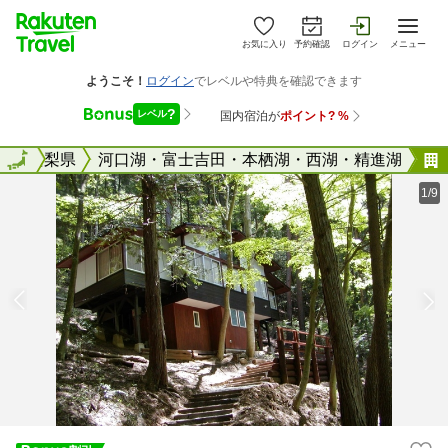
お気に入り
予約確認
ログイン
メニュー
全国
山梨県
全国
河口湖・富士吉田・本栖湖・西湖・精進湖
1/9