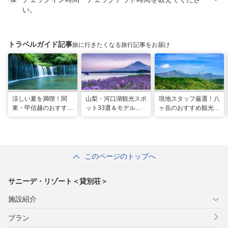
い。
トラベルガイド記事
旅に行きたくなる旅行記事をお届け
涼しい夏を満喫！関
山梨・河口湖観光スポ
現地スタッフ厳選！八
東・甲信越のおすすめ
ット33選＆モデルコ
ヶ岳のおすすめ観光ス
避暑地14選
ース！絶景や温泉も
ポット18選
このページのトップへ
サニーデ・リゾート＜貸別荘＞
施設紹介
プラン