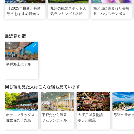
【2025年最新】長崎
九州の観光スポット人
海と山に囲まれた長崎
県のおすすめ観光スポ
気ランキング！名所も
県「ハウステンボス」
ット27選！現地スタ
温泉も見どころ満載！
で多彩なグルメを満
ッフが厳選
喫！おすすめのグルメ
＆スイーツ
最近見た宿
平戸海上ホテル
同じ宿を見た人はこんな宿も見ています
ホテルフラッグス
平戸たびら温泉
大江戸温泉物語
弓張の丘ホ
佐世保九十九島
サムソンホテル
ホテル蘭風