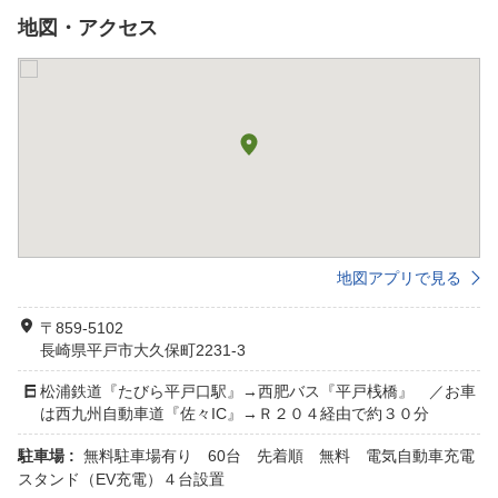
地図・アクセス
地図アプリで見る
〒859-5102
長崎県平戸市大久保町2231-3
松浦鉄道『たびら平戸口駅』→西肥バス『平戸桟橋』 ／お車
は西九州自動車道『佐々IC』→Ｒ２０４経由で約３０分
駐車場 :
無料駐車場有り 60台 先着順 無料 電気自動車充電
スタンド（EV充電）４台設置