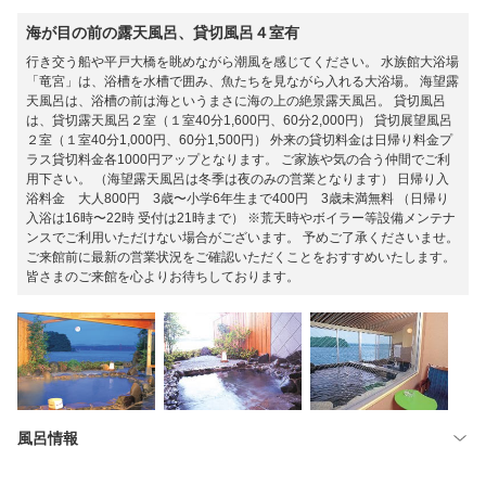
海が目の前の露天風呂、貸切風呂４室有
行き交う船や平戸大橋を眺めながら潮風を感じてください。 水族館大浴場
「竜宮」は、浴槽を水槽で囲み、魚たちを見ながら入れる大浴場。 海望露
天風呂は、浴槽の前は海というまさに海の上の絶景露天風呂。 貸切風呂
は、貸切露天風呂２室（１室40分1,600円、60分2,000円） 貸切展望風呂
２室（１室40分1,000円、60分1,500円） 外来の貸切料金は日帰り料金プ
ラス貸切料金各1000円アップとなります。 ご家族や気の合う仲間でご利
用下さい。 （海望露天風呂は冬季は夜のみの営業となります） 日帰り入
浴料金 大人800円 3歳〜小学6年生まで400円 3歳未満無料 （日帰り
入浴は16時〜22時 受付は21時まで） ※荒天時やボイラー等設備メンテナ
ンスでご利用いただけない場合がございます。 予めご了承くださいませ。
ご来館前に最新の営業状況をご確認いただくことをおすすめいたします。
皆さまのご来館を心よりお待ちしております。
風呂情報