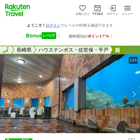
お気に入り
予約確認
ログイン
メニュー
全国
全国
長崎県
ハウステンボス・佐世保・平戸
平戸海
1/15