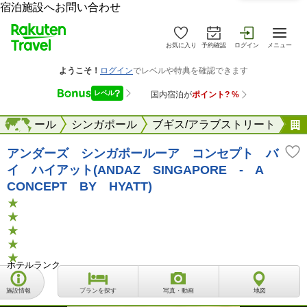
宿泊施設へお問い合わせ
お気に入り
予約確認
ログイン
メニュー
シンガポール
海外
シンガポール
ブギス/アラブストリート
アンダーズ シンガポールーア コンセプト バ
イ ハイアット(ANDAZ SINGAPORE - A
CONCEPT BY HYATT)
ホテルランク
施設情報
プランを探す
写真・動画
地図