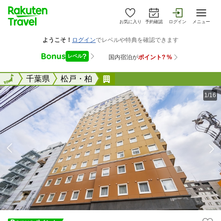
お気に入り
予約確認
ログイン
メニュー
全国
全国
千葉県
松戸・柏
東横ＩＮＮ松戸駅東口
1/16