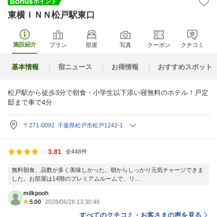
東横ＩＮＮ松戸駅東口
施設紹介
プラン
部屋
写真
クーポン
クチコミ
基本情報
宿ニュース
お得情報
おすすめスポット
松戸駅から徒歩3分で朝食・小学生以下添い寝無料のホテル！戸定
邸まで車で4分
〒271-0092 千葉県松戸市松戸1242-1
3.81
全448件
無料朝食、品数が多く美味しかった。朝からしっかり元気チャージできま
した。お部屋は14階のプレミアムルームで、リ...
milkpooh
5.00
2026/06/28 13:30:46
すべてのクチコミ・お客さまの声を見る