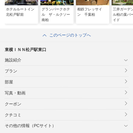
ホテルルートイン
グランパークホテ
相鉄フレッサイ
三井ガーデ
北松戸駅前
ル ザ・ルクソー
ン 千葉柏
ル柏の葉パ
南柏
イド
このページのトップへ
東横ＩＮＮ松戸駅東口
施設紹介
プラン
部屋
写真・動画
クーポン
クチコミ
その他の情報（PCサイト）