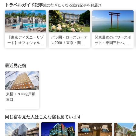
トラベルガイド記事
旅に行きたくなる旅行記事をお届け
【東京ディズニーリゾ
バラ園・ローズガーデ
関東最強のパワースポ
ート】オフィシャル・
ン20選！東京・関東
ット・東国三社へ。初
パートナーホテルのプ
の名所をご紹介
詣にも最適な、歴史と
ールや無料ラウンジで
ご利益の1日巡り旅
夏も暑さ知らずの旅を
最近見た宿
東横ＩＮＮ松戸駅
東口
同じ宿を見た人はこんな宿も見ています