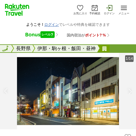
お気に入り
予約確認
ログイン
メニュー
全国
全国
長野県
伊那・駒ヶ根・飯田・昼神
ホテル伊那
1/14