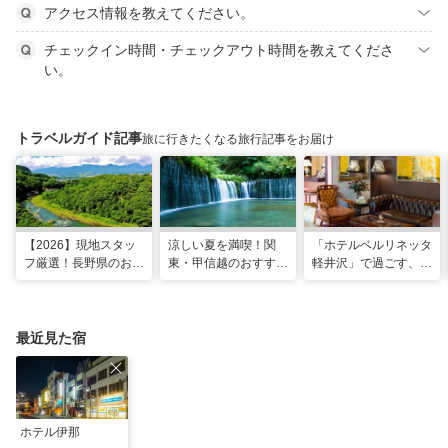
アクセス情報を教えてください。
チェックイン時間・チェックアウト時間を教えてくださ
い。
トラベルガイド記事
旅に行きたくなる旅行記事をお届け
【2026】現地スタッ
涼しい夏を満喫！関
「ホテルベルリネッタ
フ厳選！長野県のおす
東・甲信越のおすすめ
軽井沢」で過ごす、ア
すめ観光スポット26
避暑地14選
ンティークに包まれる
選
優雅な休日
最近見た宿
ホテル伊那