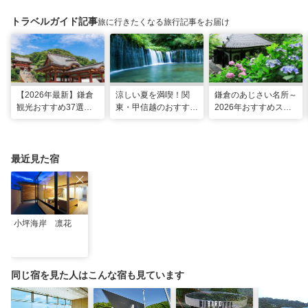
トラベルガイド記事
旅に行きたくなる旅行記事をお届け
【2026年最新】鎌倉
涼しい夏を満喫！関
鎌倉のあじさい名所～
観光おすすめ37選！
東・甲信越のおすすめ
2026年おすすめスポ
運気UP！グルメや絶
避暑地14選
ット16選～
景スポット、ロケ地も
最近見た宿
小坪海岸 凛花
同じ宿を見た人はこんな宿も見ています