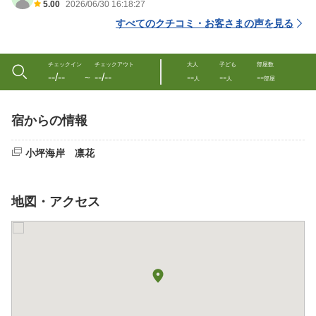
5.00
2026/06/30 16:18:27
すべてのクチコミ・お客さまの声を見る
チェックイン
チェックアウト
大人
子ども
部屋数
--/--
--/--
--
--
--
〜
人
人
部屋
宿からの情報
小坪海岸 凛花
地図・アクセス