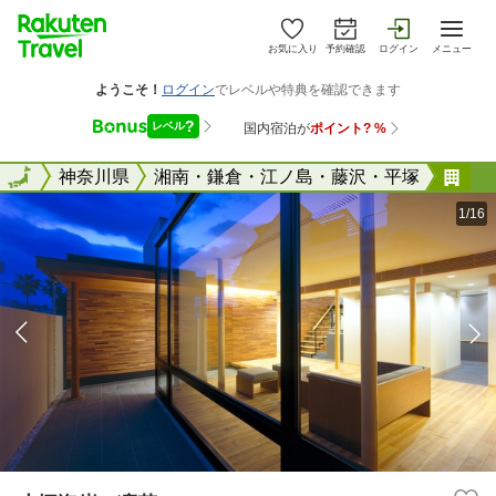
お気に入り
予約確認
ログイン
メニュー
全国
全国
神奈川県
湘南・鎌倉・江ノ島・藤沢・平塚
小
1/16