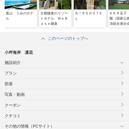
葉山 うみのホテ
古都鎌倉のリゾー
ＢＩＲＤＨＯＴＥ
ＫＫＲ逗子
ル
トホテル ＷｅＢ
Ｌ
園（国家公
ａｓｅ鎌倉
済組合連合
保養所）
このページのトップへ
小坪海岸 凛花
施設紹介
プラン
部屋
写真・動画
クーポン
クチコミ
その他の情報（PCサイト）