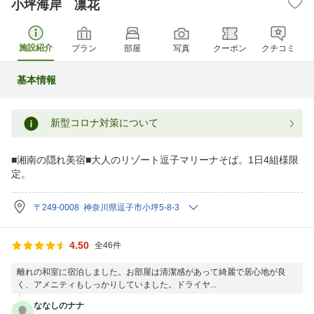
小坪海岸 凛花
施設紹介
プラン
部屋
写真
クーポン
クチコミ
基本情報
新型コロナ対策について
■湘南の隠れ美宿■大人のリゾート逗子マリーナそば。1日4組様限
定。
〒249-0008 神奈川県逗子市小坪5-8-3
4.50
全46件
離れの和室に宿泊しました。お部屋は清潔感があって綺麗で居心地が良
く、アメニティもしっかりしていました。ドライヤ...
ななしのナナ