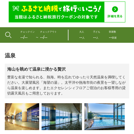
チェックイン
チェックアウト
大人
子ども
部屋数
--/--
--/--
--
--
--
〜
人
人
部屋
温泉
海山を眺めて温泉に浸かる贅沢
豊富な名湯で知られる、熱海。時を忘れてゆったり天然温泉を満喫してく
ださい。大展望風呂「海望の湯」。太平洋や熱海市街の夜景を一望しなが
ら温泉を楽しめます。またエクセレンシィフロアご宿泊のお客様専用の貸
切露天風呂もご用意しております。