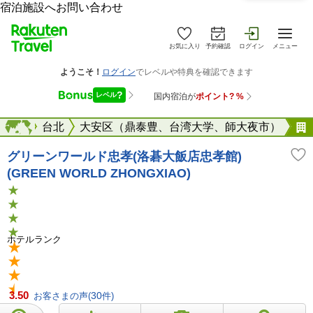
宿泊施設へお問い合わせ
お気に入り
予約確認
ログイン
メニュー
台湾
海外
台北
大安区（鼎泰豊、台湾大学、師大夜市）
グリーンワールド忠孝(洛碁大飯店忠孝館)
(GREEN WORLD ZHONGXIAO)
ホテルランク
3.50
お客さまの声(
30
件)