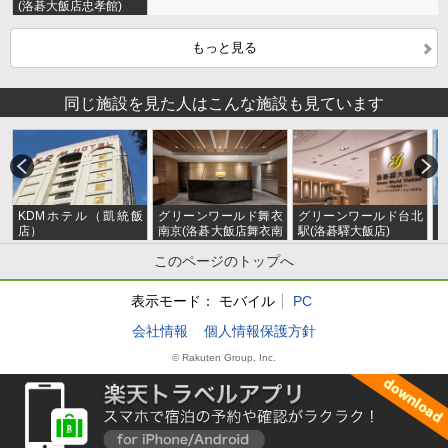
(洛碁大飯店忠孝館)
もっと見る
同じ施設を見た人はこんな施設も見ています
KDMホテル（凱統飯
グリーンワールド舞衣
グリーンワールド台北
店）
南京(洛碁大飯店舞衣南
駅(洛碁驛大飯店)
京館)
このページのトップへ
表示モード：
モバイル
PC
会社情報
個人情報保護方針
© Rakuten Group, Inc.