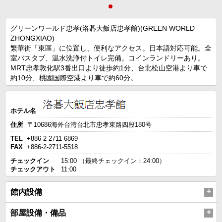
グリーンワールド忠孝(洛碁大飯店忠孝館)(GREEN WORLD
ZHONGXIAO)
繁華街「東區」に位置し、便利なアクセス。日本語対応可能。全
室バスタブ、温水洗浄付トイレ完備。コインランドリーあり。
MRT忠孝敦化駅3番出口より徒歩約1分、台北松山空港より車で
約10分、桃園国際空港より車で約60分。
ホテル名
住所
〒10686海外台湾台北市忠孝東路四段180号
TEL
+886-2-2711-6869
FAX
+886-2-2711-5518
チェックイン
15:00 （最終チェックイン：24:00）
チェックアウト
11:00
館内設備
部屋設備・備品